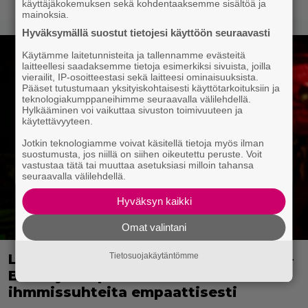
käyttäjäkokemuksen sekä kohdentaaksemme sisältöä ja
mainoksia.
Hyväksymällä suostut tietojesi käyttöön seuraavasti
Käytämme laitetunnisteita ja tallennamme evästeitä
laitteellesi saadaksemme tietoja esimerkiksi sivuista, joilla
vierailit, IP-osoitteestasi sekä laitteesi ominaisuuksista.
Pääset tutustumaan yksityiskohtaisesti käyttötarkoituksiin ja
teknologiakumppaneihimme seuraavalla välilehdellä.
Hylkääminen voi vaikuttaa sivuston toimivuuteen ja
käytettävyyteen.
Jotkin teknologiamme voivat käsitellä tietoja myös ilman
suostumusta, jos niillä on siihen oikeutettu peruste. Voit
vastustaa tätä tai muuttaa asetuksiasi milloin tahansa
seuraavalla välilehdellä.
Hyväksyn kaikki
Omat valintani
Lavakomiikkaa ja parisuhdedraamaa –
Tietosuojakäytäntömme
Bradley Cooper tarkkailee
ihmmissuhteita empaattisesti