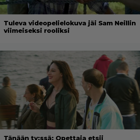
Tuleva videopelielokuva jäi Sam Neillin
viimeiseksi rooliksi
Tänään tv:ssä: Opettaja etsii