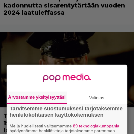
kadonnutta sisarentytärtään vuoden
2024 laatuleffassa
Arvostamme yksityisyyttäsi
Valintasi
Tarvitsemme suostumuksesi tarjotaksemme
henkilökohtaisen käyttökokemuksen
Tänään tv:ssä: Loistoleffa vuodelta
1999 – Stephen King ja Tom Hanks
Me ja huolellisesti valitsemamme
89 teknologiakumppania
laadun takeina
hyödynnämme henkilötietoja tarjotaksemme paremman