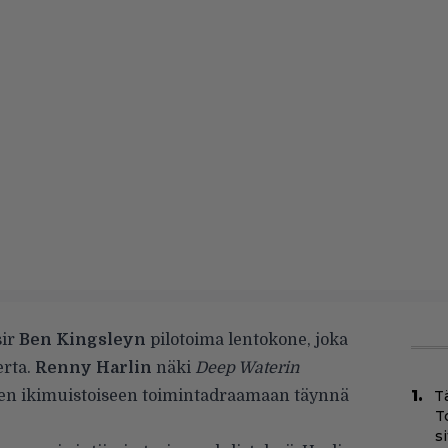
sir
Ben Kingsleyn
pilotoima lentokone, joka
erta.
Renny Harlin
näki
Deep Waterin
den ikimuistoiseen toimintadraamaan täynnä
T
T
s