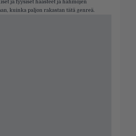
et ja fyysiset haasteet ja hahmojen
n, kuinka paljon rakastan tätä genreä.