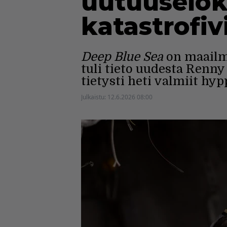
uutuuselok
katastrofiv
Deep Blue Sea
on maailma
tuli tieto uudesta Renn
tietysti heti valmiit hy
Julkaistu:
12.6.2026 08:00