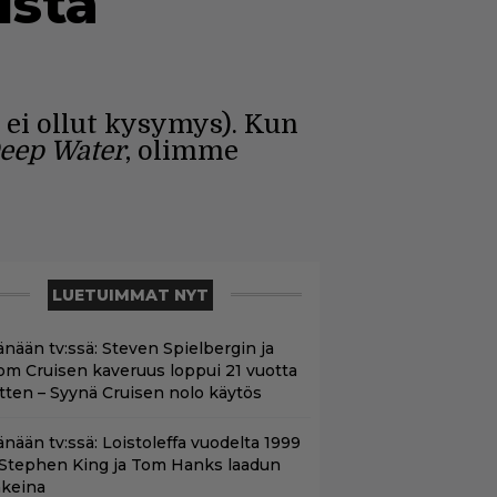
istä
 ei ollut kysymys). Kun
eep Water
, olimme
LUETUIMMAT NYT
änään tv:ssä: Steven Spielbergin ja
om Cruisen kaveruus loppui 21 vuotta
itten – Syynä Cruisen nolo käytös
änään tv:ssä: Loistoleffa vuodelta 1999
 Stephen King ja Tom Hanks laadun
akeina