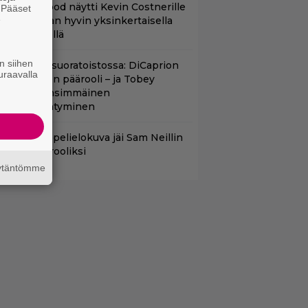
lint Eastwood näytti Kevin Costnerille
. Pääset
e
aapin paikan hyvin yksinkertaisella
oimenpiteellä
n siihen
uippuleffa suoratoistossa: DiCaprion
uraavalla
nsimmäinen päärooli – ja Tobey
aguiren ensimmäinen
lokuvaesiintyminen
uleva videopelielokuva jäi Sam Neillin
iimeiseksi rooliksi
äytäntömme