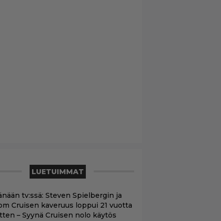
LUETUIMMAT
änään tv:ssä: Steven Spielbergin ja
om Cruisen kaveruus loppui 21 vuotta
itten – Syynä Cruisen nolo käytös