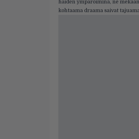
haiden ympäröiminä, ne mekaanis
kohtaama draama saivat tajuamaa