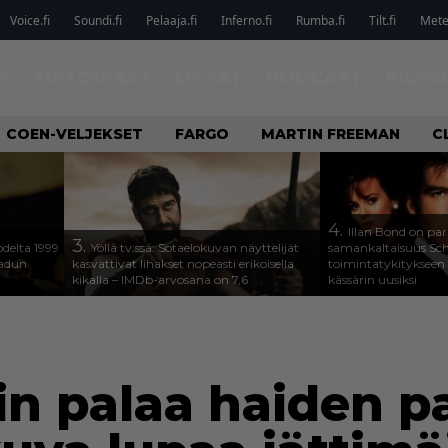
Voice.fi
Soundi.fi
Pelaaja.fi
Inferno.fi
Rumba.fi
Tilt.fi
Metel
T
TIETOVISAT
LISTAT
PODCAST
KILPA
COEN-VELJEKSET
FARGO
MARTIN FREEMAN
C
4.
Illan Bond on par
3.
odelta 1999
Yöllä tv:ssä: Sotaelokuvan näyttelijät
samankaltaisuus Sc
aadun
kasvattivat lihakset nopeasti erikoisella
toimintatykitykseen
kikalla – IMDb-arvosana on 7,6
kässärin uusiksi
n palaa haiden pa