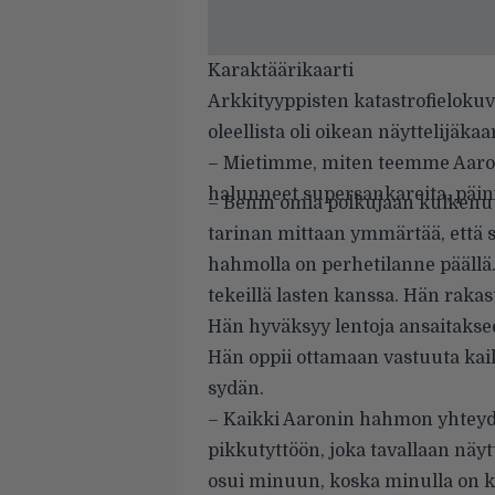
Karaktäärikaarti
Arkkityyppisten katastrofielokuv
oleellista oli oikean näyttelijäka
– Mietimme, miten teemme Aaron
halunneet supersankareita, päinv
– Benin omia polkujaan kulkenut
tarinan mittaan ymmärtää, että s
hahmolla on perhetilanne päällä. 
tekeillä lasten kanssa. Hän raka
Hän hyväksyy lentoja ansaitaksee
Hän oppii ottamaan vastuuta kaik
sydän.
– Kaikki Aaronin hahmon yhteydet
pikkutyttöön, joka tavallaan näy
osui minuun, koska minulla on kak