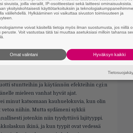
C
i sivuista, joilla vierailit, IP-osoitteestasi sekä laitteesi ominaisuuksista
an yksityiskohtaisesti käyttötarkoituksiin ja teknologiakumppaneihimm
k
la välilehdellä. Hylkääminen voi vaikuttaa sivuston toimivuuteen ja
t
yyteen.
knologiamme voivat käsitellä tietoja myös ilman suostumusta, jos niillä o
H
u peruste. Voit vastustaa tätä tai muuttaa asetuksiasi milloin tahansa se
e
lä.
M
e
Omat valintani
Hyväksyn kaikki
T
v
Tietosuojak
a Uudessa-Seelannissa, joitakin kohtauksia
luotti stuntteihin ja käytännön efekteihin cgi:n
änelle mieleen vanhat hyvät ajat.
 vei minut katsomaan kauhuelokuvia, kun olin
t vetoa niihin. Mutta sydämeni sykkii
allisesti jotenkin niin tyydyttävä lajityyppi.
kolaskun ikinä, ja kun tyypit ovat vedessä