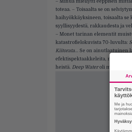
– Minua miellytti eeppisen mitta
toteaa. – Toisaalta se on selviy
haihyökkäyksineen, toisaalta se ke
syyllisyydestä, rakkaudesta ja ve
– Monet tarinan elementit muist
katastrofielokuvista 70-luvulta:
S
Kiitorata
… Se on ainutlaatuinen la
efektispektaakkeleita, ne rakens
heistä.
Deep Water
oli mahdollisu
Ar
Tarvit
käytt
Me ja huo
tarjotak
mainoksi
Hyväksym
Käytämme 