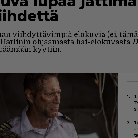
uva lupaa jättimä
iihdettä
n viihdyttävimpiä elokuvia (ei, tämä
y Harlinin ohjaamasta hai-elokuvasta
D
ppäämään kyytiin.
T
T
s
T
–
t