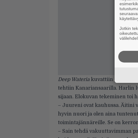
esimerkiks
tutustuma
seuraaval
käytettäv
Jotkin te
oikeutett
välilehdel
Deep Wateria
kuvattiin pääasiass
tehtiin Kanariansaarilla. Harlin 
sijaan. Elokuvan tekeminen toi h
– Juureni ovat kauhussa. Äitini
hyvin nuori ja olen aina tuntenu
toimintajännäreille. Se on kerronn
– Sain tehdä vakuuttavimman pak