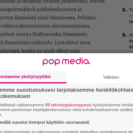
kaavan ja intiimin tarinan yhdistelmä, Harlin
tymisspektaakkeli pakkolaskuineen ja
T
–
rtoo ihmisistä siinä tilanteessa. Peloista,
t
lvollisuudentunteesta ääriolosuhteissa.
uttivat minua Hollywoodin klassisista
Yö
k
S Poseidonin seikkailu
,
Liekehtivä torni
,
k
jityyppi, koska ne eivät olleet vain
ivat hahmogalleriaansa ja saivat välittämään
I
s
uteni tehdä samaa – ja pitää hauskaa.
t
vostamme yksityisyyttäsi
Valintasi
k
semme suostumuksesi tarjotaksemme henkilökohtai
Ny
ökokemuksen
p
lellisesti valitsemamme
89 teknologiakumppania
hyödynnämme henkilö
semme paremman käyttäjäkokemuksen sekä kohdentaaksemme sisältöä
Il
a.
r
ällä suostut tietojesi käyttöön seuraavasti
k
laitetunnisteita ja tallennamme evästeitä laitteellesi saadaksemme tie