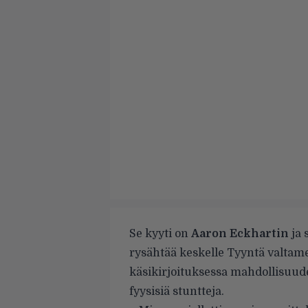
Se kyyti on
Aaron Eckhartin
ja 
rysähtää keskelle Tyyntä valtam
käsikirjoituksessa mahdollisuu
fyysisiä stuntteja.