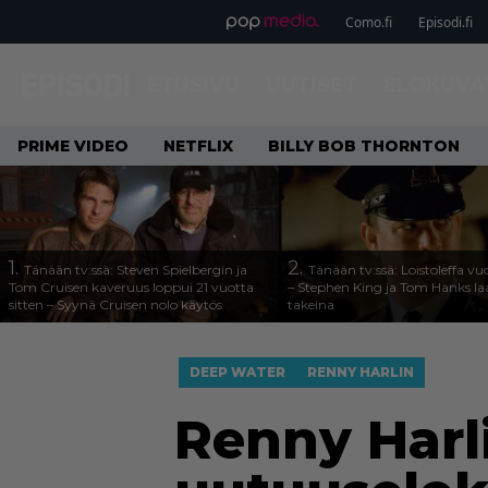
Como.fi
Episodi.fi
ETUSIVU
UUTISET
ELOKUVA
PRIME VIDEO
NETFLIX
BILLY BOB THORNTON
1.
2.
Tänään tv:ssä: Steven Spielbergin ja
Tänään tv:ssä: Loistoleffa vu
Tom Cruisen kaveruus loppui 21 vuotta
– Stephen King ja Tom Hanks l
sitten – Syynä Cruisen nolo käytös
takeina
DEEP WATER
RENNY HARLIN
Renny Harli