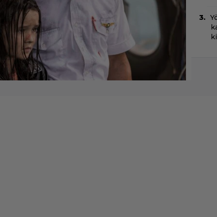
Yö
k
k