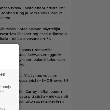
änään tv:ssä: Loistoleffa vuodelta 1999
 Stephen King ja Tom Hanks laadun
akeina
llä tv:ssä: Sotaelokuvan näyttelijät
asvattivat lihakset nopeasti erikoisella
ikalla – IMDb-arvosana on 7,6
llan Bond on paras Brosnanilta –
amankaltaisuus Schwarzeneggerin
oimintatykitykseen pakotti tekemään
ässärin uusiksi
sen
t Netflixissä: Yksi viime vuosien
arhaista rikossarjoista – IMDB-arvio 8,8
tietoja
 ja
lalla tv:ssä: Jim Carrey -leffan oudon
aakaa kohtausta piti siistiä – elokuva oli
oomikon läpimurto supertähteyteen
toja