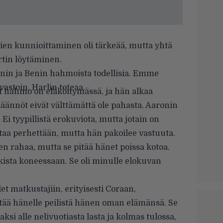
ien kunnioittaminen oli tärkeää, mutta yhtä
artin löytäminen.
in ja Benin hahmoista todellisia. Emme
astoin, Harlin toteaa.
 hahmo on eläköitymässä, ja hän alkaa
äännöt eivät välttämättä ole pahasta. Aaronin
Ei tyypillistä erokuviota, mutta jotain on
staa perhettään, mutta hän pakoilee vastuuta.
n rahaa, mutta se pitää hänet poissa kotoa.
ista koneessaan. Se oli minulle elokuvan
 matkustajiin, erityisesti Coraan,
ttää hänelle peilistä hänen oman elämänsä. Se
si alle nelivuotiasta lasta ja kolmas tulossa,