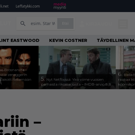
i.net
Leffatykki.com
ILUT
Etsi
KIRJAUDU
LINT EASTWOOD
KEVIN COSTNER
TÄYDELLINEN M
as Brosnanilta –
6.
hwarzeneggerin
Illall
5.
 pakotti tekemään
Nyt Netflixissä: Yksi viime vuosien
raakaa koh
parhaista rikossarjoista – IMDB-arvio 8,8
koomikon
riin –