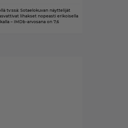
llä tv:ssä: Sotaelokuvan näyttelijät
asvattivat lihakset nopeasti erikoisella
ikalla – IMDb-arvosana on 7,6