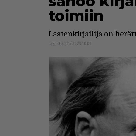
sanoo kirja
toimiin
Lastenkirjailija on herä
Julkaistu:
22.7.2023 10:01