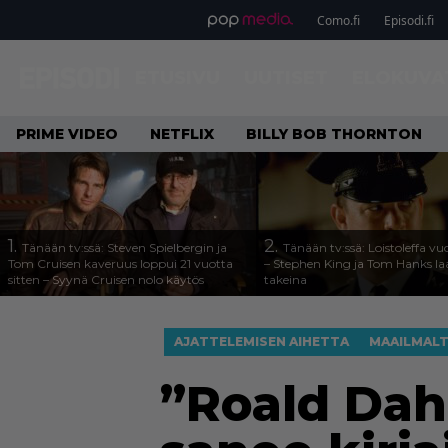
Como.fi
Episodi.fi
ETUSIVU
UUTISET
ELOKUVA
PRIME VIDEO
NETFLIX
BILLY BOB THORNTON
1.
2.
Tänään tv:ssä: Steven Spielbergin ja
Tänään tv:ssä: Loistoleffa vu
Tom Cruisen kaveruus loppui 21 vuotta
– Stephen King ja Tom Hanks l
sitten – Syynä Cruisen nolo käytös
takeina
AJATTELEMISEN AIHETTA
MAAILMAL
”Roald Dahl