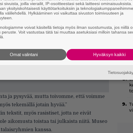
Ny
i sivuista, joilla vierailit, IP-osoitteestasi sekä laitteesi ominaisuuksista
an yksityiskohtaisesti käyttötarkoituksiin ja teknologiakumppaneihimm
p
la välilehdellä. Hylkääminen voi vaikuttaa sivuston toimivuuteen ja
yyteen.
Il
knologiamme voivat käsitellä tietoja myös ilman suostumusta, jos niillä o
r
u peruste. Voit vastustaa tätä tai muuttaa asetuksiasi milloin tahansa se
k
lä.
H
e
Omat valintani
Hyväksyn kaikki
M
e
Tietosuojak
C
k
t
onta ja pysyvää, mutta toivomme, että voimme
T
yös tekemällä jotain hyvää.”
v
n tekstit, myös rasistiset, jotta ne eivät
e aikomusta toistaa tai julkaista niitä. Museo
utalaisryhmien kanssa.