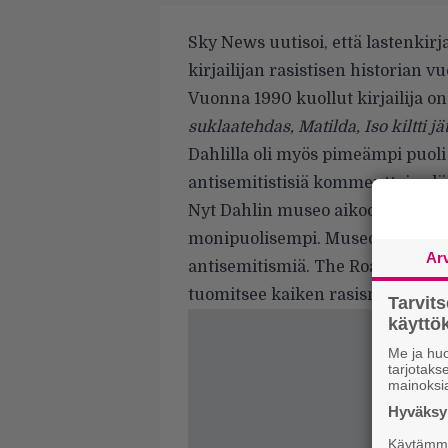
Sky News
uutisoi, että lastenkirja
kirjailijan rasistisen historian vu
Vuonna 1990 kuollut kirjailija on
suklaatehdas, Matilda, Iso kiltti jä
Dahlilla oli myös pimeämpi puo
antisemitistisiä kommentteja el
Nyt Dahlin museo aikoo taistella 
monipuolisempi. Museon henkilök
Ar
antisemitismiä. The Roald Dahl 
tuomitsee kaiken rasismin kaikki
Tarvit
käytt
Me ja huo
tarjotak
mainoksi
Hyväksym
Käytämme 