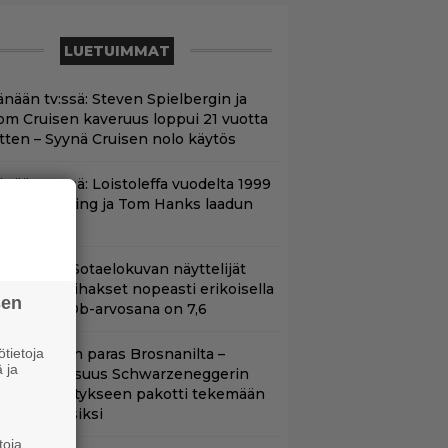
LUETUIMMAT
änään tv:ssä: Steven Spielbergin ja
om Cruisen kaveruus loppui 21 vuotta
itten – Syynä Cruisen nolo käytös
änään tv:ssä: Loistoleffa vuodelta 1999
 Stephen King ja Tom Hanks laadun
akeina
llä tv:ssä: Sotaelokuvan näyttelijät
asvattivat lihakset nopeasti erikoisella
sen
ikalla – IMDb-arvosana on 7,6
tietoja
llan Bond on paras Brosnanilta –
 ja
amankaltaisuus Schwarzeneggerin
oimintatykitykseen pakotti tekemään
ässärin uusiksi
toja