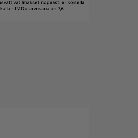
asvattivat lihakset nopeasti erikoisella
ikalla – IMDb-arvosana on 7,6