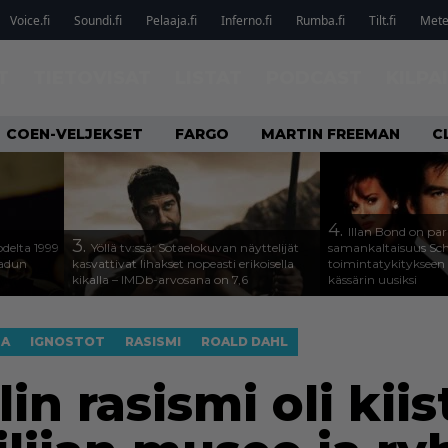
Voice.fi
Soundi.fi
Pelaaja.fi
Inferno.fi
Rumba.fi
Tilt.fi
Metel
T
TIETOVISAT
LISTAT
PODCAST
KILPA
COEN-VELJEKSET
FARGO
MARTIN FREEMAN
C
4.
Illan Bond on par
3.
odelta 1999
Yöllä tv:ssä: Sotaelokuvan näyttelijät
samankaltaisuus Sc
aadun
kasvattivat lihakset nopeasti erikoisella
toimintatykitykseen
kikalla – IMDb-arvosana on 7,6
kässärin uusiksi
TA
IGNOSTOT
RASISMI
ROALD DAHL
in rasismi oli kiis