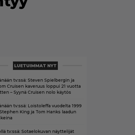
htyy
LUETUIMMAT NYT
änään tv:ssä: Steven Spielbergin ja
om Cruisen kaveruus loppui 21 vuotta
itten – Syynä Cruisen nolo käytös
änään tv:ssä: Loistoleffa vuodelta 1999
 Stephen King ja Tom Hanks laadun
akeina
llä tv:ssä: Sotaelokuvan näyttelijät