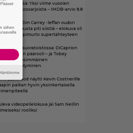
t Netflixissä: Yksi viime vuosien
. Pääset
e
arhaista rikossarjoista – IMDB-arvio 8,8
lalla tv:ssä: Jim Carrey -leffan oudon
n siihen
aakaa kohtausta piti siistiä – elokuva oli
uraavalla
oomikon läpimurto supertähteyteen
uippuleffa suoratoistossa: DiCaprion
nsimmäinen päärooli – ja Tobey
aguiren ensimmäinen
lokuvaesiintyminen
äytäntömme
lint Eastwood näytti Kevin Costnerille
aapin paikan hyvin yksinkertaisella
oimenpiteellä
uleva videopelielokuva jäi Sam Neillin
iimeiseksi rooliksi