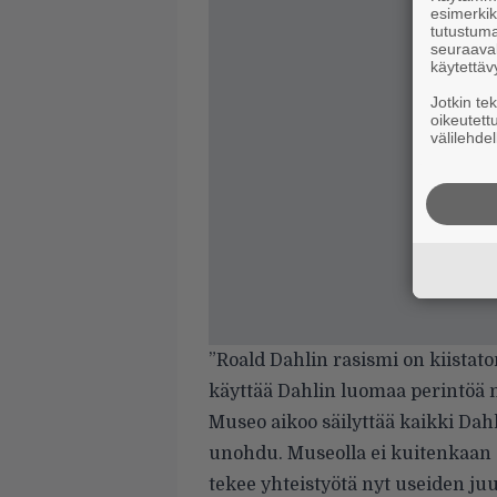
esimerkiks
tutustuma
seuraaval
käytettäv
Jotkin te
oikeutett
välilehdel
”Roald Dahlin rasismi on kiistat
käyttää Dahlin luomaa perintöä m
Museo aikoo säilyttää kaikki Dahli
unohdu. Museolla ei kuitenkaan ol
tekee yhteistyötä nyt useiden ju