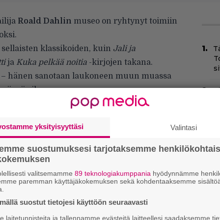
ilija
Roald Dahlin
museo on ryhtynyt toimiin
oksi.
 sellaisten klassikoiden, kuin
Jali ja
T
T
tti
ja
Kuka pelkää noitia
-kirjojen takana.
s
li – hänen sanotaan laukoneen muun muassa
ämänsä aikana.
T
–
rasismia vastaan olemalla inklusiivisempi ja
t
unta saa koulutusta, jolla estää
vostamme yksityisyyttäsi
Valintasi
Museumin verkkosivuilla lukee nyt, että museo
Yö
k
a ryhmiä ja yksilöitä kohtaan.
semme suostumuksesi tarjotaksemme henkilökohtai
k
ökokemuksen
lellisesti valitsemamme
89 teknologiakumppania
hyödynnämme henkilö
I
semme paremman käyttäjäkokemuksen sekä kohdentaaksemme sisältöä
s
a.
t
ällä suostut tietojesi käyttöön seuraavasti
k
laitetunnisteita ja tallennamme evästeitä laitteellesi saadaksemme tie