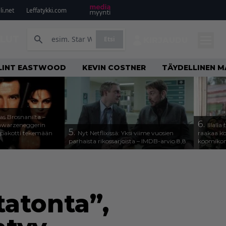
i.net
Leffatykki.com
ILUT
Etsi
KIRJAUDU
LINT EASTWOOD
KEVIN COSTNER
TÄYDELLINEN M
as Brosnanilta –
6.
hwarzeneggerin
Illall
5.
 pakotti tekemään
Nyt Netflixissä: Yksi viime vuosien
raakaa koh
parhaista rikossarjoista – IMDB-arvio 8,8
koomikon
tatonta”,