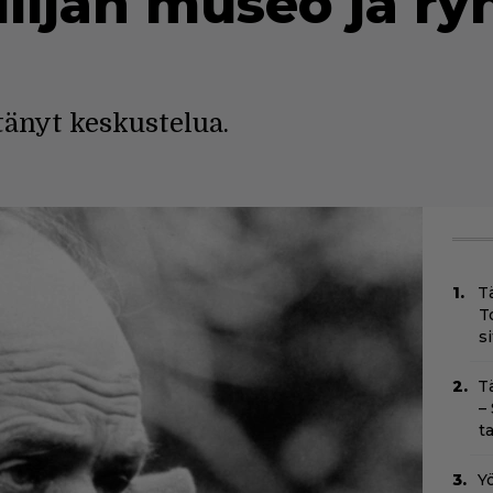
ilijan museo ja ry
ttänyt keskustelua.
T
T
s
T
–
t
Yö