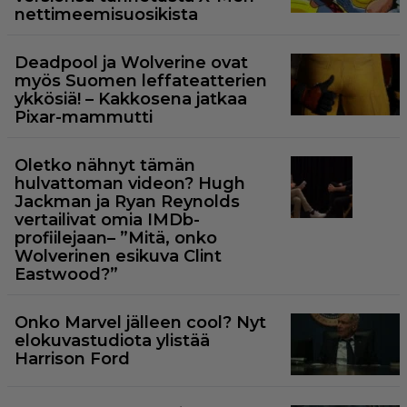
nettimeemisuosikista
Deadpool ja Wolverine ovat
myös Suomen leffateatterien
ykkösiä! – Kakkosena jatkaa
Pixar-mammutti
Oletko nähnyt tämän
hulvattoman videon? Hugh
Jackman ja Ryan Reynolds
vertailivat omia IMDb-
profiilejaan– ”Mitä, onko
Wolverinen esikuva Clint
Eastwood?”
Onko Marvel jälleen cool? Nyt
elokuvastudiota ylistää
Harrison Ford