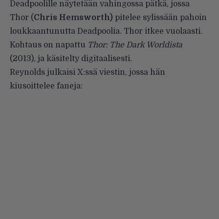
Deadpoolille näytetään vahingossa pätkä, jossa
Thor (
Chris Hemsworth)
pitelee sylissään pahoin
loukkaantunutta Deadpoolia. Thor itkee vuolaasti.
Kohtaus on napattu
Thor: The Dark Worldista
(2013), ja käsitelty digitaalisesti.
Reynolds julkaisi X:ssä viestin, jossa hän
kiusoittelee faneja: