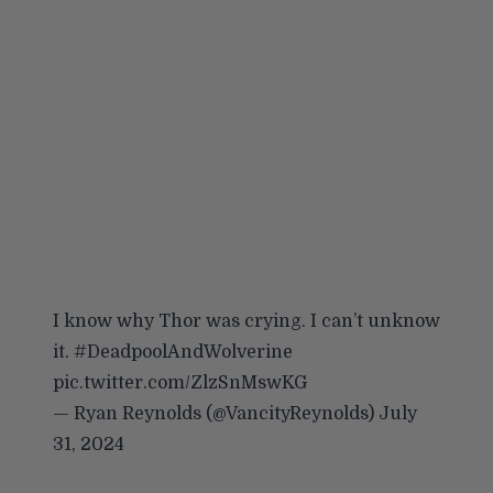
I know why Thor was crying. I can’t unknow
it.
#DeadpoolAndWolverine
pic.twitter.com/ZlzSnMswKG
— Ryan Reynolds (@VancityReynolds)
July
31, 2024