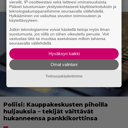
vierailit, IP-osoitteestasi sekä laitteesi ominaisuuksista.
Pääset tutustumaan yksityiskohtaisesti käyttötarkoituksiin ja
teknologiakumppaneihimme seuraavalla välilehdellä.
Hylkääminen voi vaikuttaa sivuston toimivuuteen ja
käytettävyyteen.
Jotkin teknologiamme voivat käsitellä tietoja myös ilman
suostumusta, jos niillä on siihen oikeutettu peruste. Voit
vastustaa tätä tai muuttaa asetuksiasi milloin tahansa
seuraavalla välilehdellä.
Hyväksyn kaikki
Omat valintani
Tietosuojakäytäntömme
Poliisi: Kauppakeskusten pihoilla
huijauksia – tekijät väittävät
hukanneensa pankkikorttinsa