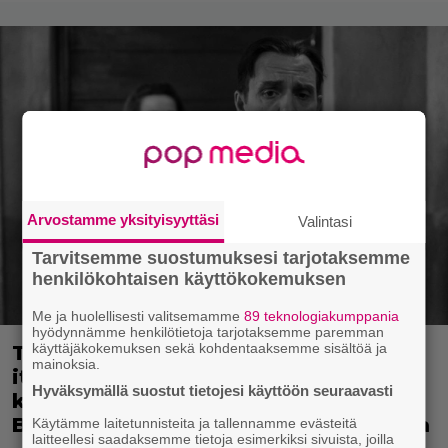
Arvostamme yksityisyyttäsi
Valintasi
Tarvitsemme suostumuksesi tarjotaksemme
henkilökohtaisen käyttökokemuksen
Me ja huolellisesti valitsemamme
89 teknologiakumppania
hyödynnämme henkilötietoja tarjotaksemme paremman
käyttäjäkokemuksen sekä kohdentaaksemme sisältöä ja
Tänään tv:ssä: Vuoden 2023
mainoksia.
italialaisesta elokuvasta tuli
Hyväksymällä suostut tietojesi käyttöön seuraavasti
kotimaassaan suositumpi kuin
Barbie – Nyt ensiesityksenä Suomessa
Käytämme laitetunnisteita ja tallennamme evästeitä
laitteellesi saadaksemme tietoja esimerkiksi sivuista, joilla