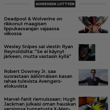
AIHEESEEN LIITTYEN
Deadpool & Wolverine on
rikkonut maagisen
lippukassarajan vajaassa
viikossa
Wesley Snipes sai viestin Ryan
Reynoldsilta: ”Se ei käynyt
järkeen, mutta vastasin kyllä”
Robert Downey Jr. saa
suorastaan ääliömäisen kasan
rahaa tulevista Avengers-
elokuvista
Marvel-fanit riemuissaan: Hugh
Jackman julkaisi oman hauskan
versionsa tunnetusta X-Men-