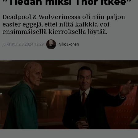
”Tiedän miksi Thor itkee”
Deadpool & Wolverinessa oli niin paljon
easter eggejä, ettei niitä kaikkia voi
ensimmäisellä kierroksella löytää.
Julkaistu:
2.8.2024 12:29
Niko Ikonen