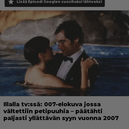
Lisää Episodi Googlen suosituksi lähteeksi
Illalla tv:ssä: 007-elokuva jossa
vältettiin petipuuhia – päätähti
paljasti yllättävän syyn vuonna 2007