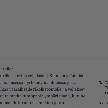
traileri.
lleri kertoo veljeksistä, Stanista ja Lionista,
maanalaisessa nyrkkeilymaailmassa, jossa
T
T
lkaa vaaralliselle rikollispomolle, ja veljekset
s
atonta matkakumppania ympäri maan, kun he
n taisteluturnaukseen. Stan joutuu
T