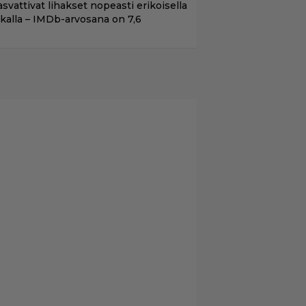
asvattivat lihakset nopeasti erikoisella
ikalla – IMDb-arvosana on 7,6