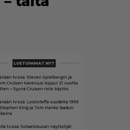
– tältä
LUETUIMMAT NYT
änään tv:ssä: Steven Spielbergin ja
om Cruisen kaveruus loppui 21 vuotta
itten – Syynä Cruisen nolo käytös
änään tv:ssä: Loistoleffa vuodelta 1999
 Stephen King ja Tom Hanks laadun
akeina
llä tv:ssä: Sotaelokuvan näyttelijät