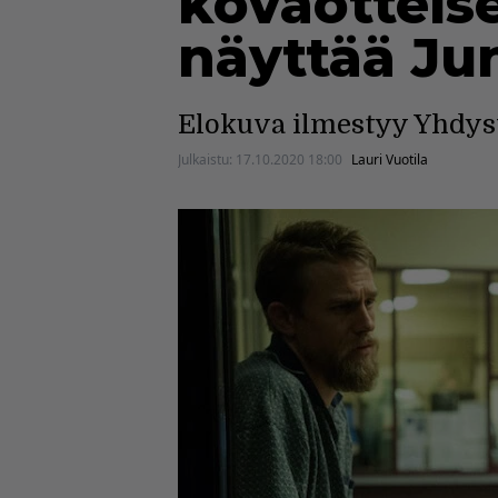
kovaotteise
näyttää Ju
Elokuva ilmestyy Yhdys
Julkaistu:
17.10.2020 18:00
Lauri Vuotila