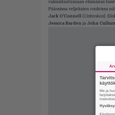
valmistautumaan elämänsä taistel
Pääosissa veljeksien rooleissa 
Jack O’Connell
(
Unbroken
). El
Jessica Barden
ja
John Cullu
Ar
Tarvit
käytt
Me ja huo
tarjotak
mainoksi
Hyväksym
Käytämme 