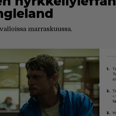
n nyrkkeilyleffan 
ngleland
valloissa marraskuussa.
T
T
s
T
–
t
Yö