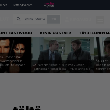
i.net
Leffatykki.com
ILUT
Etsi
KIRJAUDU
LINT EASTWOOD
KEVIN COSTNER
TÄYDELLINEN M
as Brosnanilta –
6.
hwarzeneggerin
Clint 
5.
 pakotti tekemään
Nyt Netflixissä: Yksi viime vuosien
kaapin pa
parhaista rikossarjoista – IMDB-arvio 8,8
toimenpit