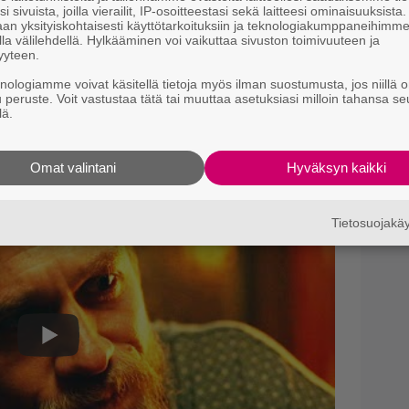
i sivuista, joilla vierailit, IP-osoitteestasi sekä laitteesi ominaisuuksista
e
an yksityiskohtaisesti käyttötarkoituksiin ja teknologiakumppaneihimm
la välilehdellä. Hylkääminen voi vaikuttaa sivuston toimivuuteen ja
yyteen.
Il
r
knologiamme voivat käsitellä tietoja myös ilman suostumusta, jos niillä o
k
u peruste. Voit vastustaa tätä tai muuttaa asetuksiasi milloin tahansa se
oissa digitaalisesti 10. marraskuuta. Suomen
lä.
T
a.
v
Omat valintani
Hyväksyn kaikki
Tietosuojak