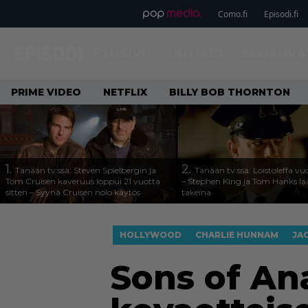
Como.fi
Episodi.fi
ETUSIVU
UUTISET
ELOKUVA
PRIME VIDEO
NETFLIX
BILLY BOB THORNTON
1.
2.
Tänään tv:ssä: Steven Spielbergin ja
Tänään tv:ssä: Loistoleffa vu
Tom Cruisen kaveruus loppui 21 vuotta
– Stephen King ja Tom Hanks l
sitten – Syynä Cruisen nolo käytös
takeina
HOLLYWOOD
CHARLIE HUNNAM
JA
Sons of Ana