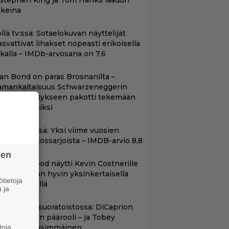
 Stephen King ja Tom Hanks laadun
akeina
llä tv:ssä: Sotaelokuvan näyttelijät
asvattivat lihakset nopeasti erikoisella
ikalla – IMDb-arvosana on 7,6
llan Bond on paras Brosnanilta –
amankaltaisuus Schwarzeneggerin
oimintatykitykseen pakotti tekemään
ässärin uusiksi
t Netflixissä: Yksi viime vuosien
arhaista rikossarjoista – IMDB-arvio 8,8
sen
lint Eastwood näytti Kevin Costnerille
aapin paikan hyvin yksinkertaisella
tietoja
oimenpiteellä
 ja
uippuleffa suoratoistossa: DiCaprion
nsimmäinen päärooli – ja Tobey
toja
aguiren ensimmäinen