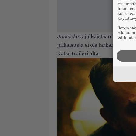
esimerkiks
tutustuma
seuraaval
käytettäv
Jotkin te
oikeutett
Jungleland
julkaistaan Yhdysvall
välilehdel
julkaisusta ei ole tarkempaa tieto
Katso traileri alta.