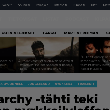
Voice.fi
Soundi.fi
Pelaaja.fi
Inferno.fi
Rumba.fi
Tilt.fi
Metel
T
TIETOVISAT
LISTAT
PODCAST
KILPA
COEN-VELJEKSET
FARGO
MARTIN FREEMAN
C
4.
Illan Bond on par
3.
odelta 1999
Yöllä tv:ssä: Sotaelokuvan näyttelijät
samankaltaisuus Sc
aadun
kasvattivat lihakset nopeasti erikoisella
toimintatykitykseen
kikalla – IMDb-arvosana on 7,6
kässärin uusiksi
CK O'CONNELL
JUNGLELAND
NYRKKEILY
TRAILERIT
rchy -tähti teki