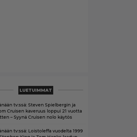
LUETUIMMAT
änään tv:ssä: Steven Spielbergin ja
om Cruisen kaveruus loppui 21 vuotta
itten – Syynä Cruisen nolo käytös
änään tv:ssä: Loistoleffa vuodelta 1999