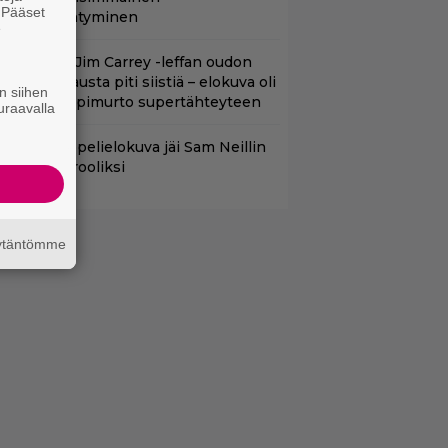
. Pääset
lokuvaesiintyminen
e
lalla tv:ssä: Jim Carrey -leffan oudon
aakaa kohtausta piti siistiä – elokuva oli
n siihen
oomikon läpimurto supertähteyteen
uraavalla
uleva videopelielokuva jäi Sam Neillin
iimeiseksi rooliksi
äytäntömme