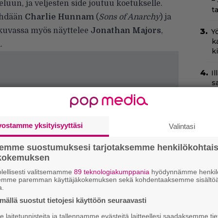
–
uun, ja veljesten side joutuu koetukselle.
t
nähdään
Charlie Hunnam
(
Sons of Anarchy
) ja
okuvassa myös näyttelee
Jonathan Majors
,
Yö
k
m
.
k
I
s
t
k
Ny
vostamme yksityisyyttäsi
Valintasi
p
semme suostumuksesi tarjotaksemme henkilökohtai
C
ökokemuksen
k
lellisesti valitsemamme
89 teknologiakumppania
hyödynnämme henkilö
t
semme paremman käyttäjäkokemuksen sekä kohdentaaksemme sisältöä
a.
H
ällä suostut tietojesi käyttöön seuraavasti
e
laitetunnisteita ja tallennamme evästeitä laitteellesi saadaksemme tie
M