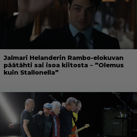
Jalmari Helanderin Rambo-elokuvan
päätähti sai isoa kiitosta – ”Olemus
kuin Stallonella”