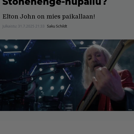
Stonehenge-hupailu?
Elton John on mies paikallaan!
Julkaistu:
31.7.2025 21:33
Saku Schildt