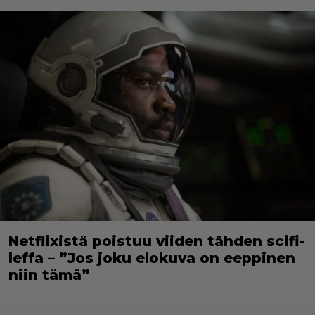
Netflixistä poistuu viiden tähden scifi-
leffa – ”Jos joku elokuva on eeppinen
niin tämä”