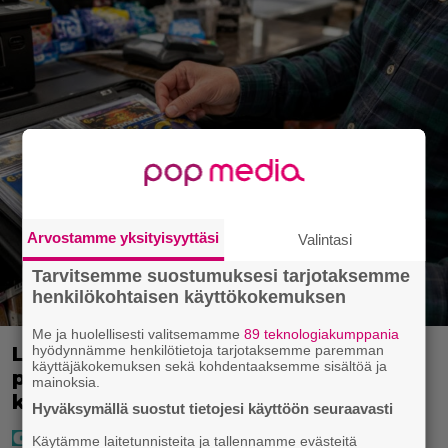
Arvostamme yksityisyyttäsi
Valintasi
Tarvitsemme suostumuksesi tarjotaksemme
henkilökohtaisen käyttökokemuksen
Me ja huolellisesti valitsemamme
89 teknologiakumppania
Lapset ostivat isälle lahjaksi arvan –
hyödynnämme henkilötietoja tarjotaksemme paremman
käyttäjäkokemuksen sekä kohdentaaksemme sisältöä ja
päävoitto tuli, mutta miten sitten
mainoksia.
kävikään
Hyväksymällä suostut tietojesi käyttöön seuraavasti
Käytämme laitetunnisteita ja tallennamme evästeitä