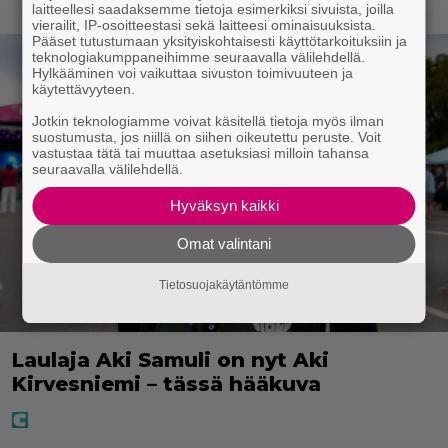
laitteellesi saadaksemme tietoja esimerkiksi sivuista, joilla
vierailit, IP-osoitteestasi sekä laitteesi ominaisuuksista.
Pääset tutustumaan yksityiskohtaisesti käyttötarkoituksiin ja
teknologiakumppaneihimme seuraavalla välilehdellä.
Hylkääminen voi vaikuttaa sivuston toimivuuteen ja
käytettävyyteen.
Jotkin teknologiamme voivat käsitellä tietoja myös ilman
suostumusta, jos niillä on siihen oikeutettu peruste. Voit
vastustaa tätä tai muuttaa asetuksiasi milloin tahansa
seuraavalla välilehdellä.
Hyväksyn kaikki
Omat valintani
Tietosuojakäytäntömme
Laulaja Aki Samuli on nyt Aki
Kirvesniemi – tässä hääkuva