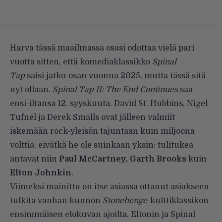
Harva tässä maailmassa osasi odottaa vielä pari
vuotta sitten, että komediaklassikko
Spinal
Tap
saisi jatko-osan vuonna 2025, mutta tässä sitä
nyt ollaan.
Spinal Tap II: The End Continues
saa
ensi-iltansa 12. syyskuuta. David St. Hubbins, Nigel
Tufnel ja Derek Smalls ovat jälleen valmiit
iskemään rock-yleisön tajuntaan kuin miljoona
volttia, eivätkä he ole suinkaan yksin: tulitukea
antavat niin
Paul McCartney, Garth Brooks
kuin
Elton Johnkin
.
Viimeksi mainittu on itse asiassa ottanut asiakseen
tulkita vanhan kunnon
Stonehenge
-kulttiklassikon
ensimmäisen elokuvan ajoilta. Eltonin ja Spinal