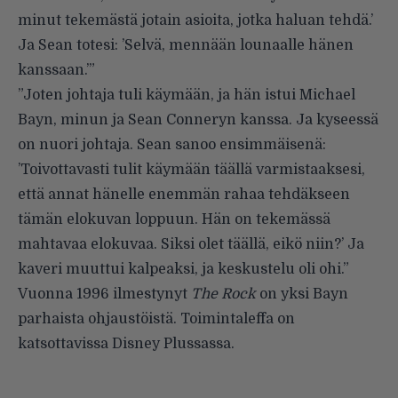
minut tekemästä jotain asioita, jotka haluan tehdä.’
Ja Sean totesi: ’Selvä, mennään lounaalle hänen
kanssaan.’”
”Joten johtaja tuli käymään, ja hän istui Michael
Bayn, minun ja Sean Conneryn kanssa. Ja kyseessä
on nuori johtaja. Sean sanoo ensimmäisenä:
’Toivottavasti tulit käymään täällä varmistaaksesi,
että annat hänelle enemmän rahaa tehdäkseen
tämän elokuvan loppuun. Hän on tekemässä
mahtavaa elokuvaa. Siksi olet täällä, eikö niin?’ Ja
kaveri muuttui kalpeaksi, ja keskustelu oli ohi.”
Vuonna 1996 ilmestynyt
The Rock
on yksi Bayn
parhaista ohjaustöistä. Toimintaleffa on
katsottavissa Disney Plussassa.