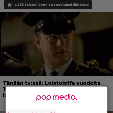
Lisää Episodi Googlen suosituksi lähteeksi
Tänään tv:ssä: Loistoleffa vuodelta
1999 – Stephen King ja Tom Hanks
laadun takeina