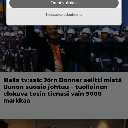
Omat valintani
Tietosuojakäytäntömme
Illalla tv:ssä: Jörn Donner selitti mistä
Uunon suosio johtuu – tuolloinen
elokuva tosin tienasi vain 9000
markkaa