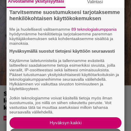
Arvostamme yksityisyyttäsi
Valintasi
Tarvitsemme suostumuksesi tarjotaksemme
henkilökohtaisen käyttökokemuksen
Me ja huolellisesti valitsemamme
89 teknologiakumppania
hyödynnämme henkilötietoja tarjotaksemme paremman
käyttäjäkokemuksen sekä kohdentaaksemme sisältöä ja
mainoksia.
Hyväksymällä suostut tietojesi käyttöön seuraavasti
Käytämme laitetunnisteita ja tallennamme evästeitä
laitteellesi saadaksemme tietoja esimerkiksi sivuista, joilla
vierailit, IP-osoitteestasi sekä laitteesi ominaisuuksista.
Pääset tutustumaan yksityiskohtaisesti käyttötarkoituksiin ja
teknologiakumppaneihimme seuraavalla välilehdellä.
Hylkääminen voi vaikuttaa sivuston toimivuuteen ja
käytettävyyteen.
Syötkö perunoita näin? Tutkijat
Jotkin teknologiamme voivat käsitellä tietoja myös ilman
löysivät yhteyden vakavaan
suostumusta, jos niillä on siihen oikeutettu peruste. Voit
kansansairauteen
vastustaa tätä tai muuttaa asetuksiasi milloin tahansa
seuraavalla välilehdellä.
Hyväksyn kaikki