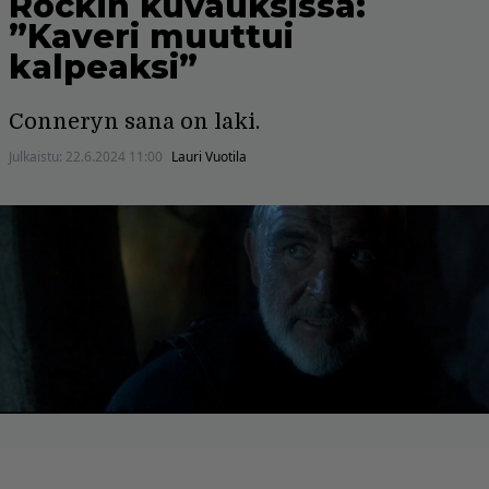
Rockin kuvauksissa:
”Kaveri muuttui
kalpeaksi”
Conneryn sana on laki.
Julkaistu:
22.6.2024 11:00
Lauri Vuotila