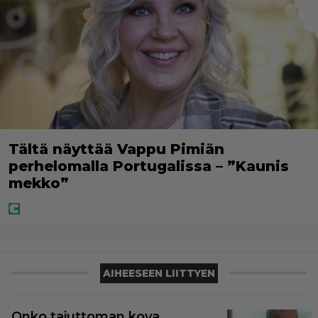
Tältä näyttää Vappu Pimiän
perhelomalla Portugalissa – ”Kaunis
mekko”
AIHEESEEN LIITTYEN
Onko tajuttoman kova