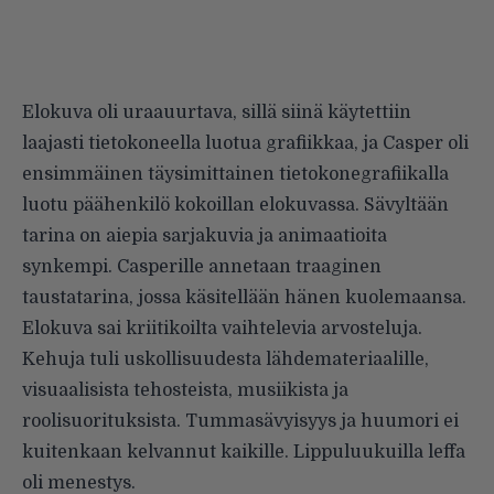
Elokuva oli uraauurtava, sillä siinä käytettiin
laajasti tietokoneella luotua grafiikkaa, ja Casper oli
ensimmäinen täysimittainen tietokonegrafiikalla
luotu päähenkilö kokoillan elokuvassa. Sävyltään
tarina on aiepia sarjakuvia ja animaatioita
synkempi. Casperille annetaan traaginen
taustatarina, jossa käsitellään hänen kuolemaansa.
Elokuva sai kriitikoilta vaihtelevia arvosteluja.
Kehuja tuli uskollisuudesta lähdemateriaalille,
visuaalisista tehosteista, musiikista ja
roolisuorituksista. Tummasävyisyys ja huumori ei
kuitenkaan kelvannut kaikille. Lippuluukuilla leffa
oli menestys.