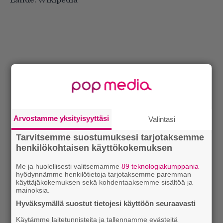
Arvostamme yksityisyyttäsi
Valintasi
Tarvitsemme suostumuksesi tarjotaksemme
henkilökohtaisen käyttökokemuksen
Me ja huolellisesti valitsemamme
89 teknologiakumppania
hyödynnämme henkilötietoja tarjotaksemme paremman
käyttäjäkokemuksen sekä kohdentaaksemme sisältöä ja
mainoksia.
Hyväksymällä suostut tietojesi käyttöön seuraavasti
Käytämme laitetunnisteita ja tallennamme evästeitä