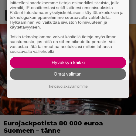
laitteellesi saadaksemme tietoja esimerkiksi sivuista, joilla
vierailit, IP-osoitteestasi sekä laitteesi ominaisuuksista.
Pääset tutustumaan yksityiskohtaisesti käyttötarkoituksiin ja
Lisää Episodi Googlen suosituksi lähteeksi
teknologiakumppaneihimme seuraavalla välilehdellä.
Hylkääminen voi vaikuttaa sivuston toimivuuteen ja
käytettävyyteen.
Jotkin teknologiamme voivat käsitellä tietoja myös ilman
suostumusta, jos niillä on siihen oikeutettu peruste. Voit
vastustaa tätä tai muuttaa asetuksiasi milloin tahansa
seuraavalla välilehdellä.
Hyväksyn kaikki
Omat valintani
Tietosuojakäytäntömme
Eurojackpotista 80 000 euroa
Suomeen – tänne