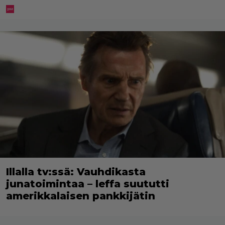
Illalla tv:ssä: Vauhdikasta
junatoimintaa – leffa suututti
amerikkalaisen pankkijätin