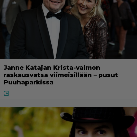
Janne Katajan Krista-vaimon
raskausvatsa viimeisillään – pusut
Puuhaparkissa