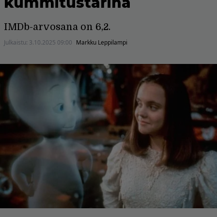
kummitustarina
IMDb-arvosana on 6,2.
Julkaistu:
3.10.2025 09:00
Markku Leppilampi