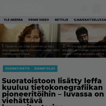
YLE AREENA
PRIME VIDEO
NETFLIX
ILMAISKATSELUSSA
1.
2.
Tänän tv:ssä: Esko Salminen ja Satu
Yöllä tv:ssä: Sotaelokuvan näy
Silvo tekevät hienot pääroolit vuoden 1984
kasvattivat lihakset nopeasti eri
menestyselokuvassa
kikalla – IMDb-arvosana on 7,6
SUORATOISTO
DISNEY PLUS
Suoratoistoon lisätty leffa
kuuluu tietokonegrafiikan
pioneeritöihin – luvassa on
viehättävä