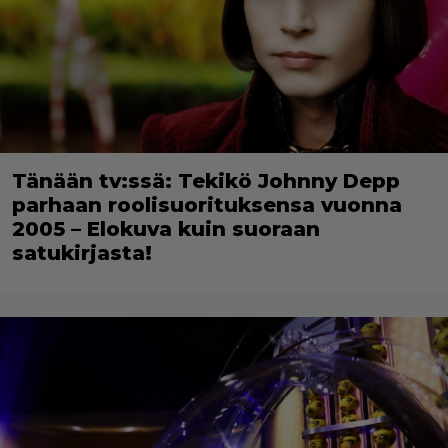
Tänään tv:ssä: Tekikö Johnny Depp
parhaan roolisuorituksensa vuonna
2005 – Elokuva kuin suoraan
satukirjasta!