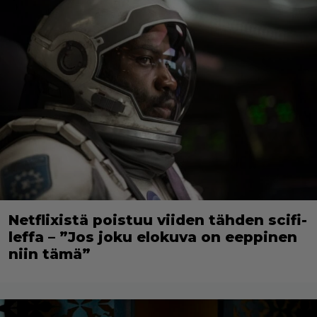
Netflixistä poistuu viiden tähden scifi-
leffa – ”Jos joku elokuva on eeppinen
niin tämä”