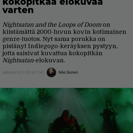
kokopitkää elokuvaa
varten
Nightsatan and the Loops of Doom
on
kiistämättä 2000-luvun kovin kotimainen
genre-tuotos. Nyt sama porukka on
pistänyt Indiegogo-keräyksen pystyyn,
jotta saisivat kuvattua kokopitkän
Nightsatan
-elokuvan.
Julkaistu:
8.11.2016 11:41
Niko Ikonen