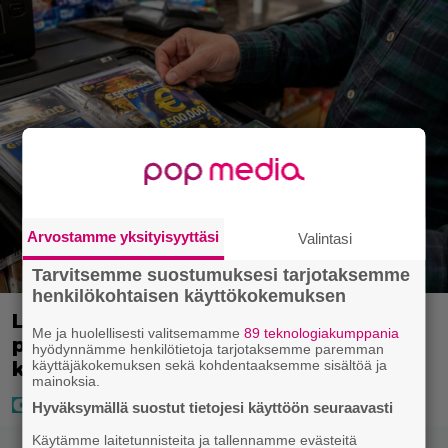
Arvostamme yksityisyyttäsi
Valintasi
Tarvitsemme suostumuksesi tarjotaksemme
henkilökohtaisen käyttökokemuksen
Lapset ostivat isälle lahjaksi arvan –
Me ja huolellisesti valitsemamme
89 teknologiakumppania
päävoitto tuli, mutta miten sitten
hyödynnämme henkilötietoja tarjotaksemme paremman
käyttäjäkokemuksen sekä kohdentaaksemme sisältöä ja
kävikään
mainoksia.
Hyväksymällä suostut tietojesi käyttöön seuraavasti
Käytämme laitetunnisteita ja tallennamme evästeitä