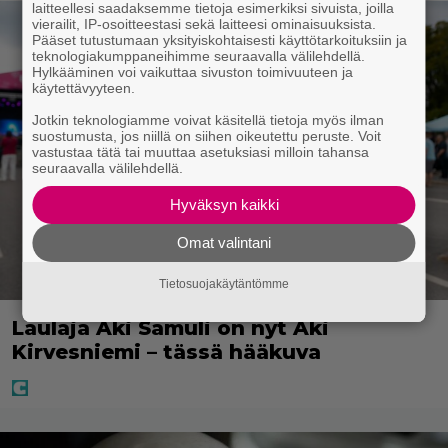
laitteellesi saadaksemme tietoja esimerkiksi sivuista, joilla
vierailit, IP-osoitteestasi sekä laitteesi ominaisuuksista.
Pääset tutustumaan yksityiskohtaisesti käyttötarkoituksiin ja
teknologiakumppaneihimme seuraavalla välilehdellä.
Hylkääminen voi vaikuttaa sivuston toimivuuteen ja
käytettävyyteen.
Jotkin teknologiamme voivat käsitellä tietoja myös ilman
suostumusta, jos niillä on siihen oikeutettu peruste. Voit
vastustaa tätä tai muuttaa asetuksiasi milloin tahansa
seuraavalla välilehdellä.
Hyväksyn kaikki
Omat valintani
Tietosuojakäytäntömme
Laulaja Aki Samuli on nyt Aki
Kirvesniemi – tässä hääkuva