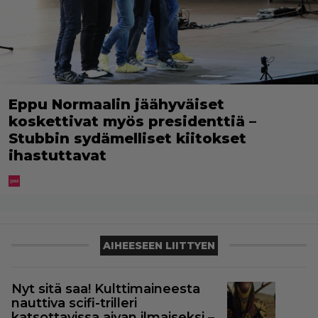
Eppu Normaalin jäähyväiset
koskettivat myös presidenttiä –
Stubbin sydämelliset kiitokset
ihastuttavat
AIHEESEEN LIITTYEN
Nyt sitä saa! Kulttimaineesta
nauttiva scifi-trilleri
katsottavissa aivan ilmaiseksi –