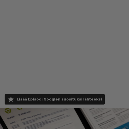
Lisää Episodi Googlen suosituksi lähteeksi