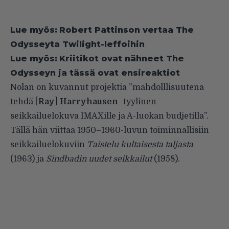
Lue myös:
Robert Pattinson vertaa The
Odysseyta Twilight-leffoihin
Lue myös:
Kriitikot ovat nähneet The
Odysseyn ja tässä ovat ensireaktiot
Nolan on kuvannut projektia ”mahdolllisuutena
tehdä [
Ray
]
Harryhausen
-tyylinen
seikkailuelokuva IMAXille ja A-luokan budjetilla”.
Tällä hän viittaa 1950–1960-luvun toiminnallisiin
seikkailuelokuviin
Taistelu kultaisesta taljasta
(1963) ja
Sindbadin uudet seikkailut
(1958).