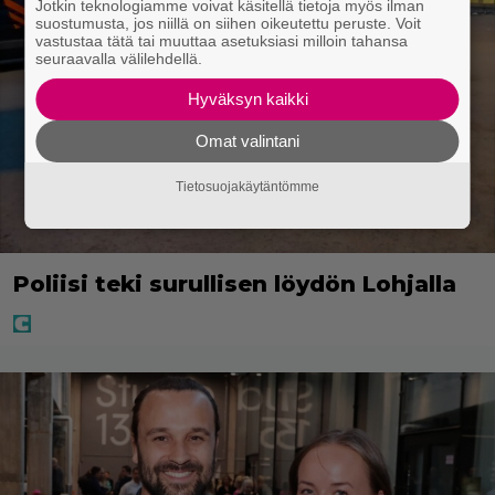
Jotkin teknologiamme voivat käsitellä tietoja myös ilman
suostumusta, jos niillä on siihen oikeutettu peruste. Voit
vastustaa tätä tai muuttaa asetuksiasi milloin tahansa
seuraavalla välilehdellä.
Hyväksyn kaikki
Omat valintani
Tietosuojakäytäntömme
Poliisi teki surullisen löydön Lohjalla