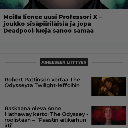
Meillä lienee uusi Professori X –
joukko sisäpiiriläisiä ja jopa
Deadpool-luoja sanoo samaa
AIHEESEEN LIITTYEN
Robert Pattinson vertaa The
Odysseyta Twilight-leffoihin
Raskaana oleva Anne
Hathaway kertoi The Odyssey -
roolistaan – ”Päästin äitikarhun
irti”