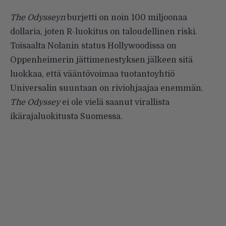
The Odysseyn
burjetti on noin 100 miljoonaa
dollaria, joten R-luokitus on taloudellinen riski.
Toisaalta Nolanin status Hollywoodissa on
Oppenheimerin jättimenestyksen jälkeen sitä
luokkaa, että vääntövoimaa tuotantoyhtiö
Universalin suuntaan on riviohjaajaa enemmän.
The Odyssey
ei ole vielä saanut virallista
ikärajaluokitusta Suomessa.