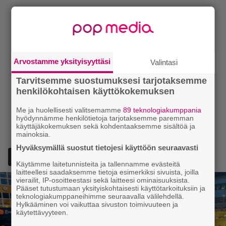
Arvostamme yksityisyyttäsi
Valintasi
Tarvitsemme suostumuksesi tarjotaksemme
henkilökohtaisen käyttökokemuksen
Me ja huolellisesti valitsemamme
89 teknologiakumppania
hyödynnämme henkilötietoja tarjotaksemme paremman
käyttäjäkokemuksen sekä kohdentaaksemme sisältöä ja
mainoksia.
Hyväksymällä suostut tietojesi käyttöön seuraavasti
Lisää Episodi Googlen suosituksi lähteeksi
Käytämme laitetunnisteita ja tallennamme evästeitä
laitteellesi saadaksemme tietoja esimerkiksi sivuista, joilla
vierailit, IP-osoitteestasi sekä laitteesi ominaisuuksista.
Pääset tutustumaan yksityiskohtaisesti käyttötarkoituksiin ja
teknologiakumppaneihimme seuraavalla välilehdellä.
Hylkääminen voi vaikuttaa sivuston toimivuuteen ja
käytettävyyteen.