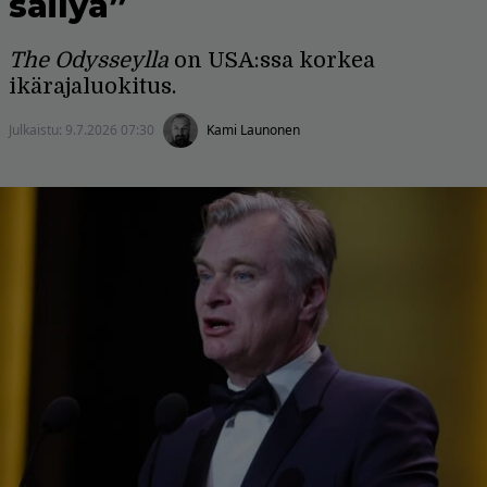
säilyä”
The Odysseylla
on USA:ssa korkea
ikärajaluokitus.
Julkaistu:
9.7.2026 07:30
Kami Launonen