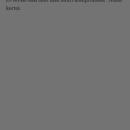
13-versio olisi ollut liian suuri kompromissi”, Nolan
kertoi.