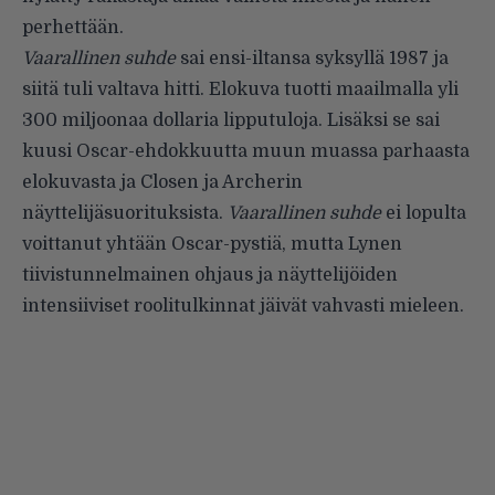
perhettään.
Vaarallinen suhde
sai ensi-iltansa syksyllä 1987 ja
siitä tuli valtava hitti. Elokuva tuotti maailmalla yli
300 miljoonaa dollaria lipputuloja. Lisäksi se sai
kuusi Oscar-ehdokkuutta muun muassa parhaasta
elokuvasta ja Closen ja Archerin
näyttelijäsuorituksista.
Vaarallinen suhde
ei lopulta
voittanut yhtään Oscar-pystiä, mutta Lynen
tiivistunnelmainen ohjaus ja näyttelijöiden
intensiiviset roolitulkinnat jäivät vahvasti mieleen.