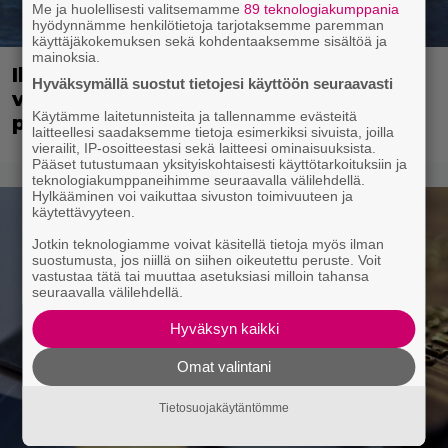
Me ja huolellisesti valitsemamme
89 teknologiakumppania
hyödynnämme henkilötietoja tarjotaksemme paremman
käyttäjäkokemuksen sekä kohdentaaksemme sisältöä ja
mainoksia.
Illalla tv:ssä: 007-elokuva jossa
Hyväksymällä suostut tietojesi käyttöön seuraavasti
vältettiin petipuuhia – päätähti
Käytämme laitetunnisteita ja tallennamme evästeitä
paljasti yllättävän syyn vuonna 2007
laitteellesi saadaksemme tietoja esimerkiksi sivuista, joilla
vierailit, IP-osoitteestasi sekä laitteesi ominaisuuksista.
Pääset tutustumaan yksityiskohtaisesti käyttötarkoituksiin ja
teknologiakumppaneihimme seuraavalla välilehdellä.
Hylkääminen voi vaikuttaa sivuston toimivuuteen ja
käytettävyyteen.
Jotkin teknologiamme voivat käsitellä tietoja myös ilman
suostumusta, jos niillä on siihen oikeutettu peruste. Voit
vastustaa tätä tai muuttaa asetuksiasi milloin tahansa
seuraavalla välilehdellä.
Hyväksyn kaikki
Omat valintani
Tietosuojakäytäntömme