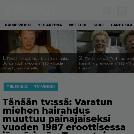
PRIME VIDEO
YLE AREENA
NETFLIX
SCIFI
CAPE FEAR
1.
2.
Tänään tv:ssä: Vesa-Matti Loiri palasi
Tänään tv:ssä: Turhapuro-e
Uunon rooliin vuonna 1998 – Spede
karahti kiville vuonna 1993 – ”
vetäytyi sivummalle
Uuno!”
TELEVISIO
TV-VINKKI
Tänään tv:ssä: Varatun
miehen hairahdus
muuttuu painajaiseksi
vuoden 1987 eroottisessa