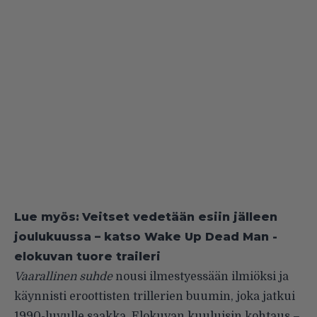
Lue myös:
Veitset vedetään esiin jälleen
joulukuussa – katso Wake Up Dead Man -
elokuvan tuore traileri
Vaarallinen suhde
nousi ilmestyessään ilmiöksi ja
käynnisti eroottisten trillerien buumin, joka jatkui
1990-luvulle saakka. Elokuvan kuuluisin kohtaus –