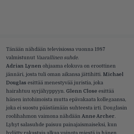
Tänään nähdään televisiossa vuonna 1987
valmistunut
Vaarallinen suhde
.
Adrian Lynen
ohjaama elokuva on eroottinen
jännäri, josta tuli oman aikansa jättihitti.
Michael
Douglas
esittää menestyvää juristia, joka
hairahtuu syrjähyppyyn.
Glenn Close
esittää
hänen intohimoista mutta epävakaata kollegaansa,
joka ei suostu päästämään suhteesta irti. Douglasin
roolihahmon vaimona nähdään
Anne Archer
.
Lyhyt salasuhde paisuu painajaismaiseksi, kun
hylätty rakastaja alkaa vainota miestä ja hänen