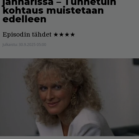
jännärissä – Tunnetuin
kohtaus muistetaan
edelleen
Episodin tähdet ★★★★
Julkaistu:
30.9.2025 05:00