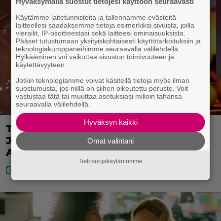
Hyväksymällä suostut tietojesi käyttöön seuraavasti
Käytämme laitetunnisteita ja tallennamme evästeitä
laitteellesi saadaksemme tietoja esimerkiksi sivuista, joilla
vierailit, IP-osoitteestasi sekä laitteesi ominaisuuksista.
Pääset tutustumaan yksityiskohtaisesti käyttötarkoituksiin ja
teknologiakumppaneihimme seuraavalla välilehdellä.
Hylkääminen voi vaikuttaa sivuston toimivuuteen ja
käytettävyyteen.
Jotkin teknologiamme voivat käsitellä tietoja myös ilman
suostumusta, jos niillä on siihen oikeutettu peruste. Voit
vastustaa tätä tai muuttaa asetuksiasi milloin tahansa
seuraavalla välilehdellä.
Hyväksyn kaikki
Täällä pelattiin lauantain Loton ja
Jokerin isot rahat – Tokmannilla,
Omat valintani
ABC:lla, netissä…
Tietosuojakäytäntömme