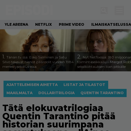
YLE AREENA
NETFLIX
PRIME VIDEO
ILMAISKATSELUSSA
1.
2.
Tänän tv:ssä: Esko Salminen ja Satu
Nyt Netflixissä: 180 miljoona
Silvo tekevät hienot pääroolit vuoden 1984
toimintaseikkailu – Margot Robb
menestyselokuvassa
seksikohtauksen liian pitkälle
AJATTELEMISEN AIHETTA
LISTAT JA TILASTOT
MAAILMALTA
DOLLARITRILOGIA
QUENTIN TARANTINO
Tätä elokuvatrilogiaa
Quentin Tarantino pitää
historian suurimpana