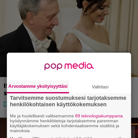
IS: Hjalliksen ja Jasminen häissä
Arvostamme yksityisyyttäsi
Valintasi
suomalainen supertähti
Tarvitsemme suostumuksesi tarjotaksemme
henkilökohtaisen käyttökokemuksen
Me ja huolellisesti valitsemamme
89 teknologiakumppania
hyödynnämme henkilötietoja tarjotaksemme paremman
käyttäjäkokemuksen sekä kohdentaaksemme sisältöä ja
mainoksia.