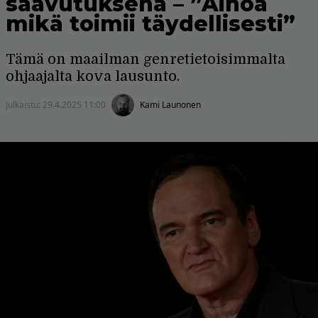
saavutuksena – ”Ainoa
mikä toimii täydellisesti”
Tämä on maailman genretietoisimmalta
ohjaajalta kova lausunto.
Julkaistu:
29.4.2025 11:00
Kami Launonen