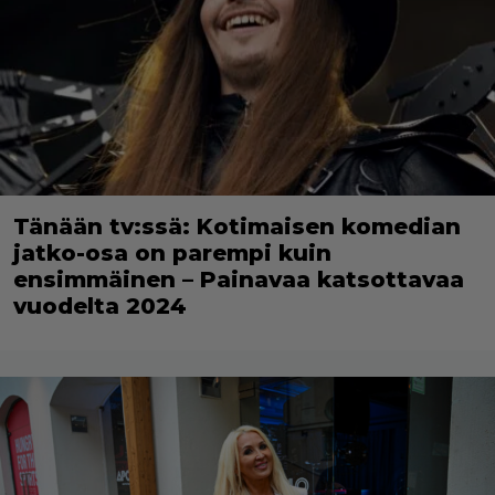
Tänään tv:ssä: Kotimaisen komedian
jatko-osa on parempi kuin
ensimmäinen – Painavaa katsottavaa
vuodelta 2024