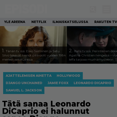
YLE AREENA
NETFLIX
ILMAISKATSELUSSA
RAKUTEN TV
1.
2.
Tänän tv:ssä: Esko Salminen ja Satu
Illalla tv:ssä: Perinteinen dek
Silvo tekevät hienot pääroolit vuoden 1984
Agatha Christien hengessä – v
menestyselokuvassa
leffa tarjoaa murhamysteerin
AJATTELEMISEN AIHETTA
HOLLYWOOD
DJANGO UNCHAINED
JAMIE FOXX
LEONARDO DICAPRIO
SAMUEL L. JACKSON
Tätä sanaa Leonardo
DiCaprio ei halunnut