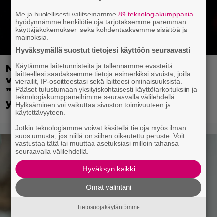
Me ja huolellisesti valitsemamme
89 teknologiakumppania
hyödynnämme henkilötietoja tarjotaksemme paremman
käyttäjäkokemuksen sekä kohdentaaksemme sisältöä ja
mainoksia.
Hyväksymällä suostut tietojesi käyttöön seuraavasti
Käytämme laitetunnisteita ja tallennamme evästeitä
Nyt Netflixissä: Christopher Nolanin
laitteellesi saadaksemme tietoja esimerkiksi sivuista, joilla
viiden tähden mysteerileffa –
vierailit, IP-osoitteestasi sekä laitteesi ominaisuuksista.
Pääset tutustumaan yksityiskohtaisesti käyttötarkoituksiin ja
”Huikean hienosti kirjoitettu
teknologiakumppaneihimme seuraavalla välilehdellä.
yllätyskäänteiden sarja”
Hylkääminen voi vaikuttaa sivuston toimivuuteen ja
käytettävyyteen.
Jotkin teknologiamme voivat käsitellä tietoja myös ilman
suostumusta, jos niillä on siihen oikeutettu peruste. Voit
vastustaa tätä tai muuttaa asetuksiasi milloin tahansa
seuraavalla välilehdellä.
Hyväksyn kaikki
Omat valintani
Tietosuojakäytäntömme