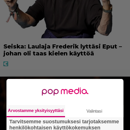
Seiska: Laulaja Frederik lyttäsi Eput –
johan oli taas kielen käyttöä
Arvostamme yksityisyyttäsi
Valintasi
Tarvitsemme suostumuksesi tarjotaksemme
henkilökohtaisen käyttökokemuksen