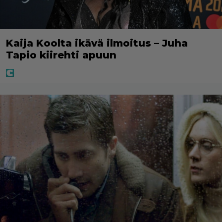
Kaija Koolta ikävä ilmoitus – Juha
Tapio kiirehti apuun