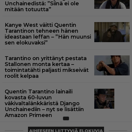
Unchainedistä: ”Siinä ei ole
mitään totuutta”
Kanye West väitti Quentin
Tarantinon tehneen hänen
ideastaan leffan – ”Hän muunsi
sen elokuvaksi”
Tarantino on yrittänyt pestata
Stallonen monta kertaa –
toimintatähti paljasti mikseivät
roolit kelpaa
Quentin Tarantino lainaili
kovasta 60-luvun
väkivaltalänkkäristä Django
Unchainediin – nyt se lisättiin
Amazon Primeen
AIHEESEEN LIITTYVIÄ ELOKUVIA