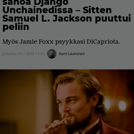
sanoa Django
Unchainedissa – Sitten
Samuel L. Jackson puuttui
peliin
Myös Jamie Foxx psyykkasi DiCapriota.
Julkaistu:
25.1.2025 11:30
Kami Launonen