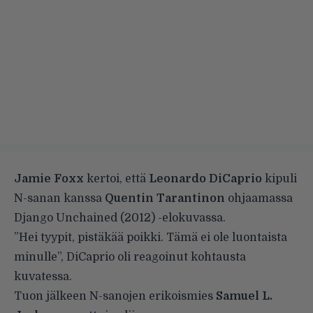
Jamie Foxx
kertoi, että
Leonardo DiCaprio
kipuli
N-sanan kanssa
Quentin Tarantinon
ohjaamassa
Django Unchained (2012) -elokuvassa.
”Hei tyypit, pistäkää poikki. Tämä ei ole luontaista
minulle”, DiCaprio oli reagoinut kohtausta
kuvatessa.
Tuon jälkeen N-sanojen erikoismies
Samuel L.