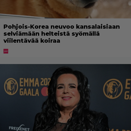
Pohjois-Korea neuvoo kansalaisiaan
selviämään helteistä syömällä
viilentävää koiraa