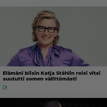
Elämäni biisin Katja Ståhlin roisi vitsi
suututti somen välittömästi