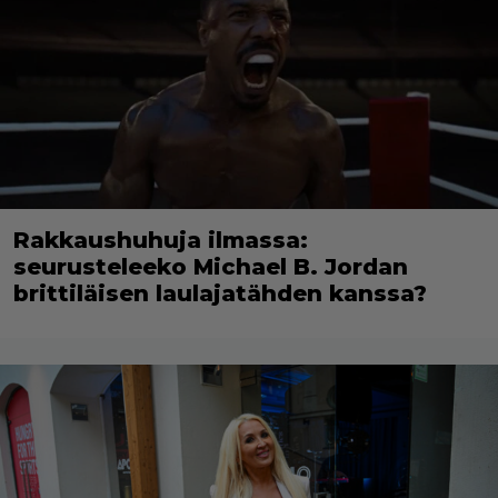
Rakkaushuhuja ilmassa:
seurusteleeko Michael B. Jordan
brittiläisen laulajatähden kanssa?