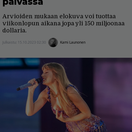
päivässä
Arvioiden mukaan elokuva voi tuottaa
viikonlopun aikana jopa yli 150 miljoonaa
dollaria.
Julkaistu:
15.10.2023 02:30
Kami Launonen