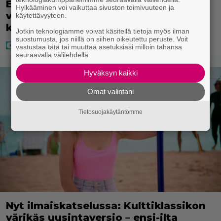
Eppu Normaali soitti kaikkien aikojen
Hylkääminen voi vaikuttaa sivuston toimivuuteen ja
viimeisen konserttinsa – nämä
käytettävyyteen.
kappaleet sillä kuultiin
Jotkin teknologiamme voivat käsitellä tietoja myös ilman
suostumusta, jos niillä on siihen oikeutettu peruste. Voit
vastustaa tätä tai muuttaa asetuksiasi milloin tahansa
seuraavalla välilehdellä.
Hyväksyn kaikki
Omat valintani
Tietosuojakäytäntömme
Nyt ilmaiskatselussa: Kulttiklassikon
värikäs uusintaversio – ensi-ilta