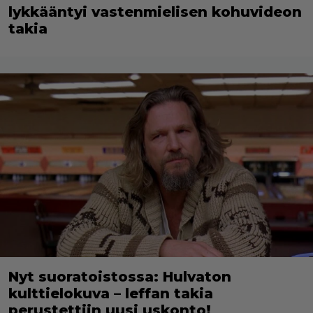
lykkääntyi vastenmielisen kohuvideon
takia
Nyt suoratoistossa: Hulvaton
kulttielokuva – leffan takia
perustettiin uusi uskonto!