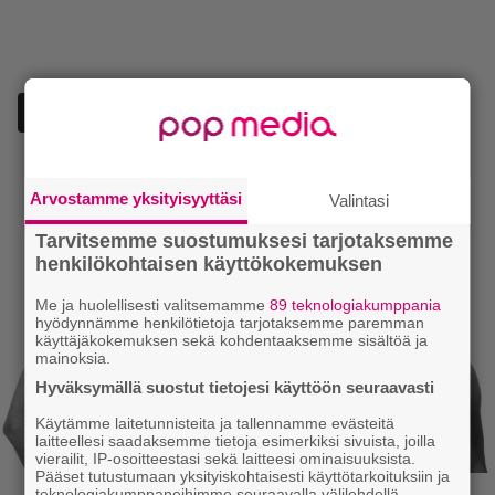
Lisää Episodi Googlen suosituksi lähteeksi
Arvostamme yksityisyyttäsi
Valintasi
Tarvitsemme suostumuksesi tarjotaksemme
henkilökohtaisen käyttökokemuksen
Me ja huolellisesti valitsemamme
89 teknologiakumppania
hyödynnämme henkilötietoja tarjotaksemme paremman
käyttäjäkokemuksen sekä kohdentaaksemme sisältöä ja
mainoksia.
Hyväksymällä suostut tietojesi käyttöön seuraavasti
Käytämme laitetunnisteita ja tallennamme evästeitä
laitteellesi saadaksemme tietoja esimerkiksi sivuista, joilla
vierailit, IP-osoitteestasi sekä laitteesi ominaisuuksista.
Pääset tutustumaan yksityiskohtaisesti käyttötarkoituksiin ja
teknologiakumppaneihimme seuraavalla välilehdellä.