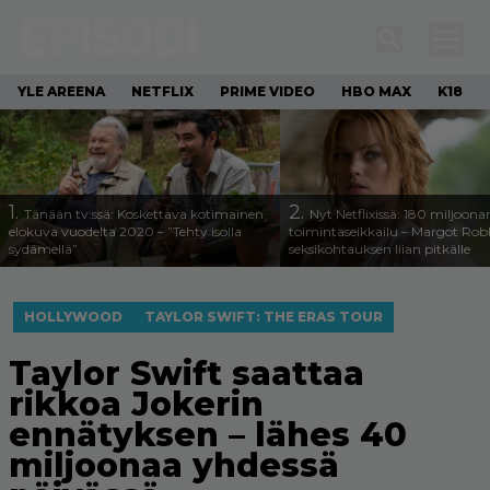
YLE AREENA
NETFLIX
PRIME VIDEO
HBO MAX
K18
1.
2.
Tänään tv:ssä: Koskettava kotimainen
Nyt Netflixissä: 180 miljoona
elokuva vuodelta 2020 – ”Tehty isolla
toimintaseikkailu – Margot Robb
sydämellä”
seksikohtauksen liian pitkälle
HOLLYWOOD
TAYLOR SWIFT: THE ERAS TOUR
Taylor Swift saattaa
rikkoa Jokerin
ennätyksen – lähes 40
miljoonaa yhdessä