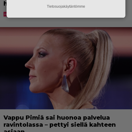
heille”
Tietosuojakäytäntömme
Vappu Pimiä sai huonoa palvelua
ravintolassa – pettyi siellä kahteen
asiaan