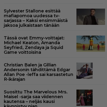
Sylvester Stallone esittää
mafiapomoa uudessa tv-
sarjassa – Kaksi ensimmäistä
jaksoa julkaistaan tänään
Tässä ovat Emmy-voittajat:
Michael Keaton, Amanda
Seyfried, Zendaya ja Squid
Game voittoisina
Christian Balen ja Gillian
Andersonin tähdittämä Edgar
Allan Poe -leffa sai karsastetun
R-ikärajan
Suosittu The Marvelous Mrs.
Maisel -sarja saa viidennen
kautensa – neljäs kausi
käynnistyy pian