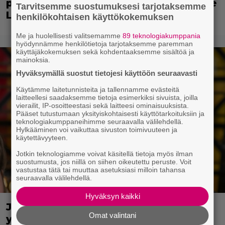
perustuva jännittävä FBI-trilleri – Jude
Tarvitsemme suostumuksesi tarjotaksemme
Law pääosassa
henkilökohtaisen käyttökokemuksen
Me ja huolellisesti valitsemamme
89 teknologiakumppania
hyödynnämme henkilötietoja tarjotaksemme paremman
käyttäjäkokemuksen sekä kohdentaaksemme sisältöä ja
mainoksia.
Hyväksymällä suostut tietojesi käyttöön seuraavasti
Käytämme laitetunnisteita ja tallennamme evästeitä
laitteellesi saadaksemme tietoja esimerkiksi sivuista, joilla
vierailit, IP-osoitteestasi sekä laitteesi ominaisuuksista.
Pääset tutustumaan yksityiskohtaisesti käyttötarkoituksiin ja
teknologiakumppaneihimme seuraavalla välilehdellä.
Hylkääminen voi vaikuttaa sivuston toimivuuteen ja
käytettävyyteen.
Jotkin teknologiamme voivat käsitellä tietoja myös ilman
suostumusta, jos niillä on siihen oikeutettu peruste. Voit
vastustaa tätä tai muuttaa asetuksiasi milloin tahansa
seuraavalla välilehdellä.
Hyväksyn kaikki
Jani Sievinen kokosi lapsikatraansa
Omat valintani
yhteen – ”Minun suurin perintöni