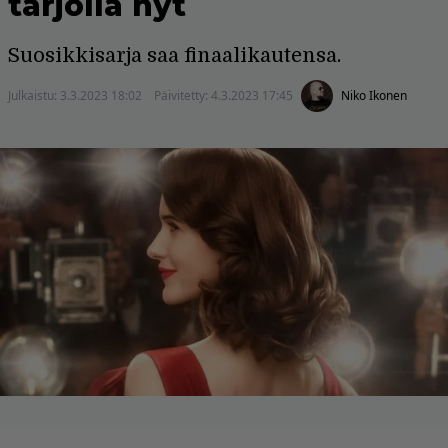
tarjolla nyt
Suosikkisarja saa finaalikautensa.
Julkaistu:
3.3.2023 18:02
Päivitetty:
4.3.2023 17:45
Niko Ikonen