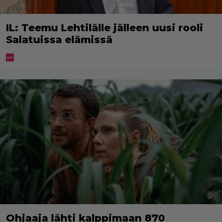
IL: Teemu Lehtilälle jälleen uusi rooli
Salatuissa elämissä
Ohjaaja lähti kalppimaan 870