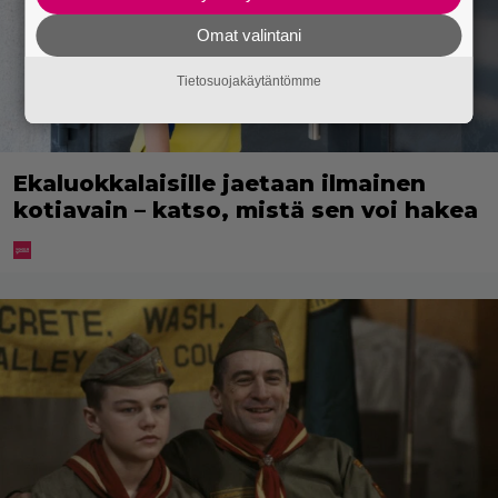
Omat valintani
Tietosuojakäytäntömme
Ekaluokkalaisille jaetaan ilmainen
kotiavain – katso, mistä sen voi hakea