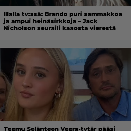
Illalla tv:ssä: Brando puri sammakkoa
ja ampui heinäsirkkoja – Jack
Nicholson seuraili kaaosta vierestä
Teemu Selänteen Veera-tytär pääsi