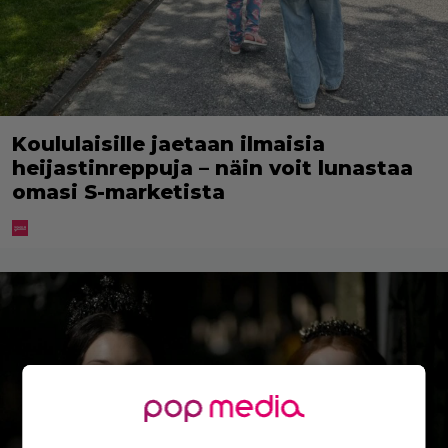
Koululaisille jaetaan ilmaisia
heijastinreppuja – näin voit lunastaa
omasi S-marketista