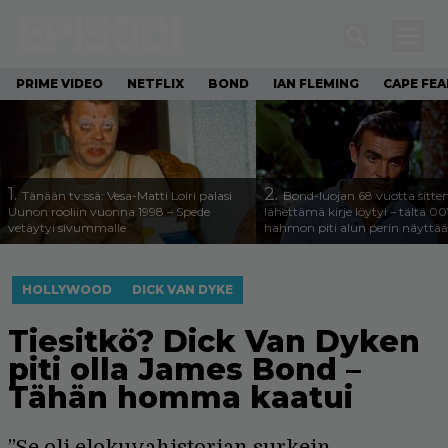
PRIME VIDEO
NETFLIX
BOND
IAN FLEMING
CAPE FEA
1.
2.
Tänään tv:ssä: Vesa-Matti Loiri palasi
Bond-luojan 68 vuotta sitte
Uunon rooliin vuonna 1998 – Spede
lähettämä kirje löytyi – tältä 00
vetäytyi sivummalle
hahmon piti alun perin näyttää
HOLLYWOOD
DICK VAN DYKE
Tiesitkö? Dick Van Dyken
piti olla James Bond –
Tähän homma kaatui
”Se oli elokuvahistorian surkein