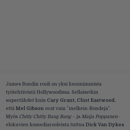
James Bondin rooli on yksi kuumimmista
työtehtävistä Hollywoodissa. Sellaisetkin
supertähdet kuin
Cary Grant, Clint Eastwood
,
että
Mel Gibson
ovat vain ”melkein-Bondeja”.
Myös
Chitty Chitty Bang Bang
– ja
Maija Poppanen
-
elokuvien komediarooleista tuttua
Dick Van Dykea