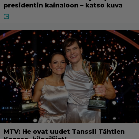
presidentin kainaloon – katso kuva
MTV: He ovat uudet Tanssii Tähtien
Kanssa -kilpailijat!