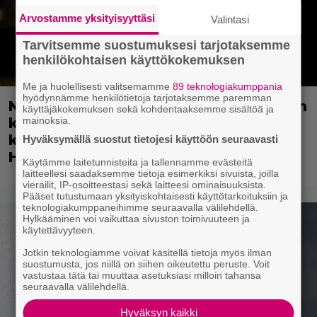
Arvostamme yksityisyyttäsi
Valintasi
Tarvitsemme suostumuksesi tarjotaksemme
henkilökohtaisen käyttökokemuksen
Me ja huolellisesti valitsemamme
89 teknologiakumppania
hyödynnämme henkilötietoja tarjotaksemme paremman
Netflixissä on nyt upea sarja keskiajan
käyttäjäkokemuksen sekä kohdentaaksemme sisältöä ja
mainoksia.
kuninkaallisten aikakaudelta –
keskiössä julma Englannin hallitsija
Hyväksymällä suostut tietojesi käyttöön seuraavasti
Henrik VIII
Käytämme laitetunnisteita ja tallennamme evästeitä
laitteellesi saadaksemme tietoja esimerkiksi sivuista, joilla
vierailit, IP-osoitteestasi sekä laitteesi ominaisuuksista.
Pääset tutustumaan yksityiskohtaisesti käyttötarkoituksiin ja
teknologiakumppaneihimme seuraavalla välilehdellä.
Hylkääminen voi vaikuttaa sivuston toimivuuteen ja
käytettävyyteen.
Jotkin teknologiamme voivat käsitellä tietoja myös ilman
suostumusta, jos niillä on siihen oikeutettu peruste. Voit
vastustaa tätä tai muuttaa asetuksiasi milloin tahansa
seuraavalla välilehdellä.
Hyväksyn kaikki