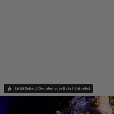
Lisää Episodi Googlen suosituksi lähteeksi