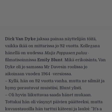
Dick Van Dyke
jaksaa painaa näyttelijän töitä,
vaikka ikää on mittarissa jo 92 vuotta. Kollegana
hänellä on uudessa
Maija Poppasen paluu
-
filmatisoinnissa
Emily Blunt
. Mikä erikoisinta, Van
Dyke oli jo samassa Mr Davesin roolissa jo
aikoinaan vuoden 1964 -versiossa.
– Kyllä, hän on 92 vuotta vanha, mutta ne silmät ja
hymy porautuvat muistiisi, Blunt ylisti.
– Oli hyvin liikuttavaa saada hänet mukaan.
Tottakai hän oli väsynyt päivien päätteeksi, mutta
kuvaustauoilla hän tarttui käteeni ja lauloi: ”It’s a