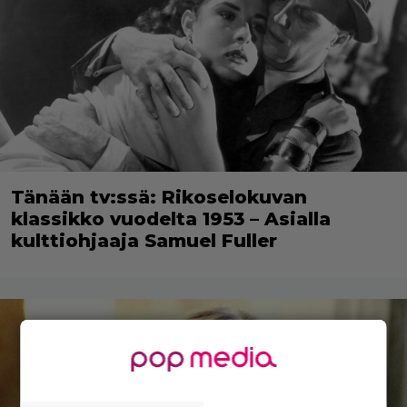
Tänään tv:ssä: Rikoselokuvan
klassikko vuodelta 1953 – Asialla
kulttiohjaaja Samuel Fuller