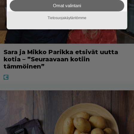
Omat valintani
Tietosuojakäytäntömme
Sara ja Mikko Parikka etsivät uutta
kotia – ”Seuraavaan kotiin
tämmöinen”