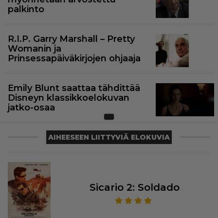
palkinto
R.I.P. Garry Marshall – Pretty
Womanin ja
Prinsessapäiväkirjojen ohjaaja
Emily Blunt saattaa tähdittää
Disneyn klassikkoelokuvan
jatko-osaa
AIHEESEEN LIITTYVIÄ ELOKUVIA
Sicario 2: Soldado