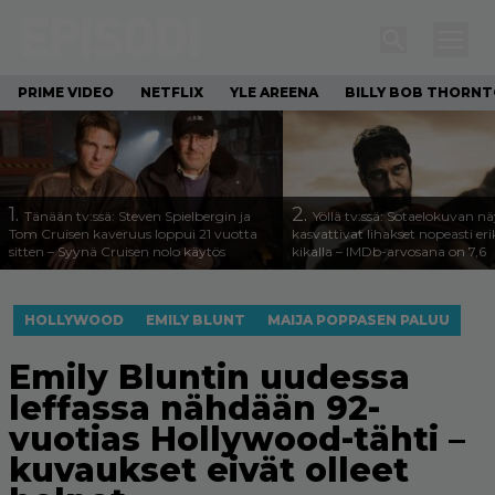
PRIME VIDEO
NETFLIX
YLE AREENA
BILLY BOB THORN
1.
2.
Tänään tv:ssä: Steven Spielbergin ja
Yöllä tv:ssä: Sotaelokuvan näy
Tom Cruisen kaveruus loppui 21 vuotta
kasvattivat lihakset nopeasti eri
sitten – Syynä Cruisen nolo käytös
kikalla – IMDb-arvosana on 7,6
HOLLYWOOD
EMILY BLUNT
MAIJA POPPASEN PALUU
Emily Bluntin uudessa
leffassa nähdään 92-
vuotias Hollywood-tähti –
kuvaukset eivät olleet