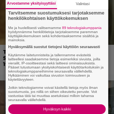
Arvostamme yksityisyyttäsi
Valintasi
Tarvitsemme suostumuksesi tarjotaksemme
henkilökohtaisen käyttökokemuksen
Me ja huolellisesti valitsemamme
89 teknologiakumppania
hyödynnämme henkilötietoja tarjotaksemme paremman
käyttäjäkokemuksen sekä kohdentaaksemme sisältöä ja
mainoksia.
Hyväksymällä suostut tietojesi käyttöön seuraavasti
Tänän tv:ssä: Esko Salminen ja Satu
Käytämme laitetunnisteita ja tallennamme evästeitä
Silvo tekevät hienot pääroolit vuoden
laitteellesi saadaksemme tietoja esimerkiksi sivuista, joilla
1984 menestyselokuvassa
vierailit, IP-osoitteestasi sekä laitteesi ominaisuuksista.
Pääset tutustumaan yksityiskohtaisesti käyttötarkoituksiin ja
teknologiakumppaneihimme seuraavalla välilehdellä.
Hylkääminen voi vaikuttaa sivuston toimivuuteen ja
käytettävyyteen.
Jotkin teknologiamme voivat käsitellä tietoja myös ilman
suostumusta, jos niillä on siihen oikeutettu peruste. Voit
vastustaa tätä tai muuttaa asetuksiasi milloin tahansa
seuraavalla välilehdellä.
Hyväksyn kaikki