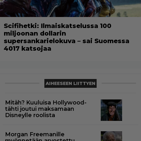
Scifihetki: Ilmaiskatselussa 100
miljoonan dollarin
supersankarielokuva – sai Suomessa
4017 katsojaa
AIHEESEEN LIITTYEN
Mitäh? Kuuluisa Hollywood-
tähti joutui maksamaan
Disneylle roolista
Morgan Freemanille
myönnetään arvostettu