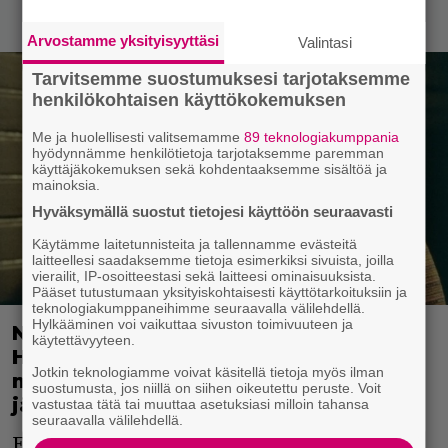
Arvostamme yksityisyyttäsi
Valintasi
Tarvitsemme suostumuksesi tarjotaksemme
henkilökohtaisen käyttökokemuksen
Me ja huolellisesti valitsemamme
89 teknologiakumppania
hyödynnämme henkilötietoja tarjotaksemme paremman
käyttäjäkokemuksen sekä kohdentaaksemme sisältöä ja
mainoksia.
Hyväksymällä suostut tietojesi käyttöön seuraavasti
Käytämme laitetunnisteita ja tallennamme evästeitä
laitteellesi saadaksemme tietoja esimerkiksi sivuista, joilla
vierailit, IP-osoitteestasi sekä laitteesi ominaisuuksista.
Pääset tutustumaan yksityiskohtaisesti käyttötarkoituksiin ja
teknologiakumppaneihimme seuraavalla välilehdellä.
Hylkääminen voi vaikuttaa sivuston toimivuuteen ja
Nyt ilmaiskatselussa:
käytettävyyteen.
Huippunäyttelijöiden tähdittämä
Jotkin teknologiamme voivat käsitellä tietoja myös ilman
mysteeri – Sam Raimin vangitseva
suostumusta, jos niillä on siihen oikeutettu peruste. Voit
jännäri
vastustaa tätä tai muuttaa asetuksiasi milloin tahansa
seuraavalla välilehdellä.
Elokuvan IMDb-arvosana on 6,7.