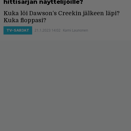
hittisarjan näyttelijöille?
Kuka löi Dawson’s Creekin jälkeen läpi?
Kuka floppasi?
21.1.2023 14:02
Kami Launonen
TV-SARJAT