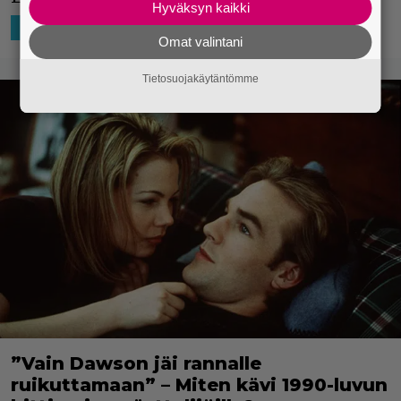
Hyväksyn kaikki
28.11.2024 17:00
Tom Kajaslampi
SUORATOISTO
Omat valintani
Tietosuojakäytäntömme
”Vain Dawson jäi rannalle
ruikuttamaan” – Miten kävi 1990-luvun