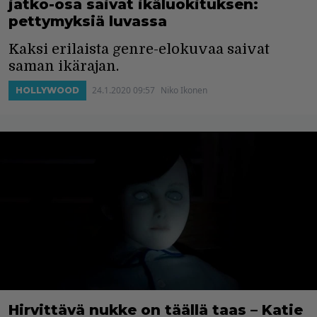
jatko-osa saivat ikäluokituksen:
pettymyksiä luvassa
Kaksi erilaista genre-elokuvaa saivat
saman ikärajan.
24.1.2020 09:57
Niko Ikonen
HOLLYWOOD
Hirvittävä nukke on täällä taas – Katie