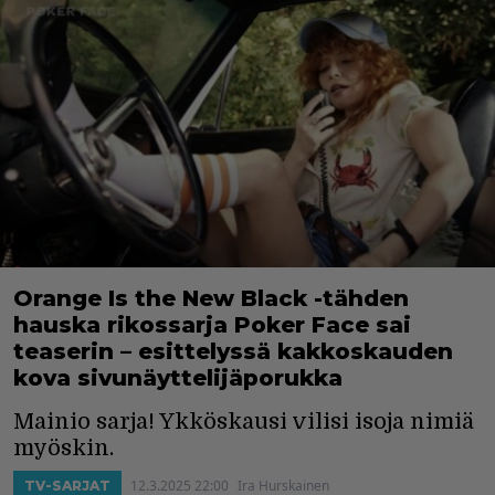
Orange Is the New Black -tähden
hauska rikossarja Poker Face sai
teaserin – esittelyssä kakkoskauden
kova sivunäyttelijäporukka
Mainio sarja! Ykköskausi vilisi isoja nimiä
myöskin.
12.3.2025 22:00
Ira Hurskainen
TV-SARJAT