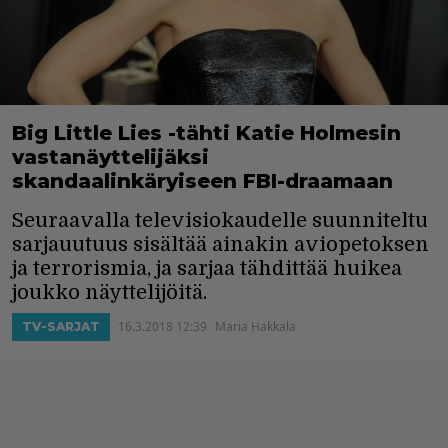
Big Little Lies -tähti Katie Holmesin
vastanäyttelijäksi
skandaalinkäryiseen FBI-draamaan
Seuraavalla televisiokaudelle suunniteltu
sarjauutuus sisältää ainakin aviopetoksen
ja terrorismia, ja sarjaa tähdittää huikea
joukko näyttelijöitä.
16.3.2018 12:39
Maria Hakkala
TV-SARJAT