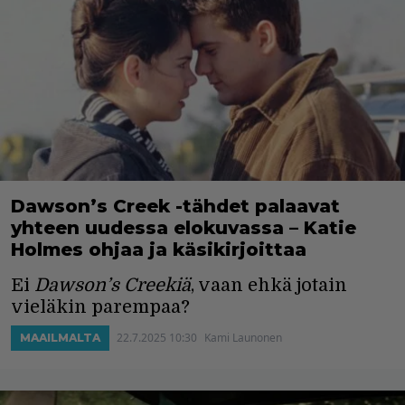
Dawson’s Creek -tähdet palaavat
yhteen uudessa elokuvassa – Katie
Holmes ohjaa ja käsikirjoittaa
Ei
Dawson’s Creekiä
, vaan ehkä jotain
vieläkin parempaa?
22.7.2025 10:30
Kami Launonen
MAAILMALTA