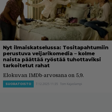
Nyt ilmaiskatselussa: Tositapahtumiin
perustuva veijarikomedia – kolme
naista päättää ryöstää tuhottaviksi
tarkoitetut rahat
Elokuvan IMDb-arvosana on 5,9.
7.12.2025 11:35
Tom Kajaslampi
SUORATOISTO