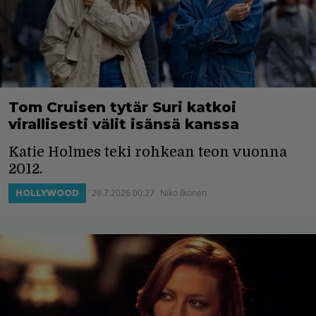
Tom Cruisen tytär Suri katkoi
virallisesti välit isänsä kanssa
Katie Holmes teki rohkean teon vuonna
2012.
29.7.2026 00:27
Niko Ikonen
HOLLYWOOD