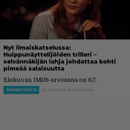
Nyt ilmaiskatselussa:
Huippunäyttelijöiden trilleri –
selvännäkijän lahja johdattaa kohti
pimeää salaisuutta
Elokuvan IMDb-arvosana on 6,7.
3.4.2026 16:30
Tom Kajaslampi
SUORATOISTO