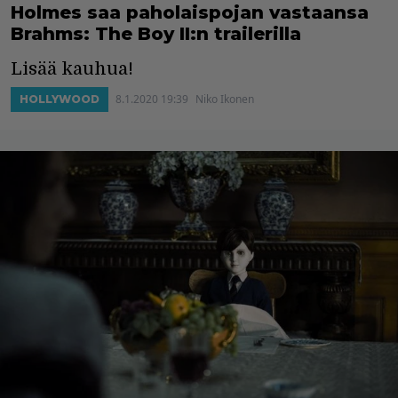
Holmes saa paholaispojan vastaansa
Brahms: The Boy II:n trailerilla
Lisää kauhua!
8.1.2020 19:39
Niko Ikonen
HOLLYWOOD