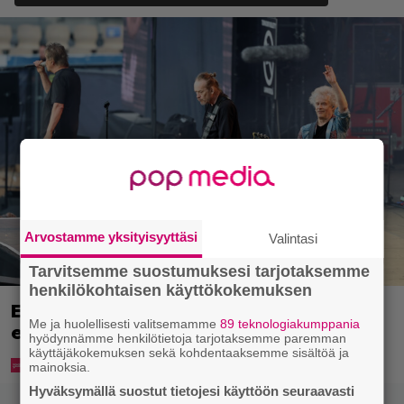
Arvostamme yksityisyyttäsi
Valintasi
Tarvitsemme suostumuksesi tarjotaksemme
henkilökohtaisen käyttökokemuksen
Eppu Normaalin viimeinen konsertti
Me ja huolellisesti valitsemamme
89 teknologiakumppania
esitetään Ylellä
hyödynnämme henkilötietoja tarjotaksemme paremman
käyttäjäkokemuksen sekä kohdentaaksemme sisältöä ja
mainoksia.
Hyväksymällä suostut tietojesi käyttöön seuraavasti