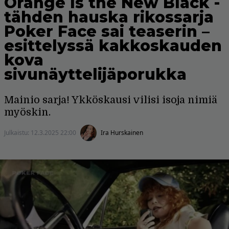
Orange Is the New Black -
tähden hauska rikossarja
Poker Face sai teaserin –
esittelyssä kakkoskauden
kova
sivunäyttelijäporukka
Mainio sarja! Ykköskausi vilisi isoja nimiä
myöskin.
Julkaistu:
12.3.2025 22:00
Ira Hurskainen