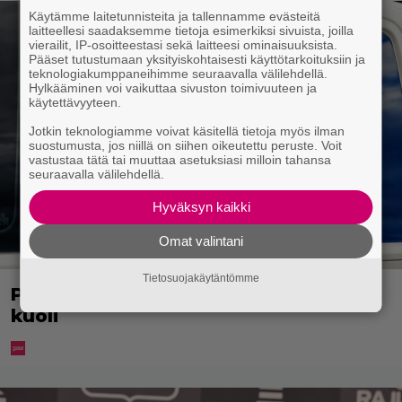
Käytämme laitetunnisteita ja tallennamme evästeitä
laitteellesi saadaksemme tietoja esimerkiksi sivuista, joilla
vierailit, IP-osoitteestasi sekä laitteesi ominaisuuksista.
Pääset tutustumaan yksityiskohtaisesti käyttötarkoituksiin ja
teknologiakumppaneihimme seuraavalla välilehdellä.
Hylkääminen voi vaikuttaa sivuston toimivuuteen ja
käytettävyyteen.
Jotkin teknologiamme voivat käsitellä tietoja myös ilman
suostumusta, jos niillä on siihen oikeutettu peruste. Voit
vastustaa tätä tai muuttaa asetuksiasi milloin tahansa
seuraavalla välilehdellä.
Hyväksyn kaikki
Omat valintani
Tietosuojakäytäntömme
Poliisi kuljetti miestä putkaan – mies
kuoli