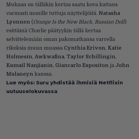
Mukaan on tälläkin kertaa saatu kova kattaus
varmasti monille tuttuja näyttelijöitä.
Natasha
Lyonnen
(
Orange Is the New Black
,
Russian Doll
)
esittämä Charlie päätyykin tällä kertaa
selvittelemään oman pakomatkansa varrella
rikoksia muun muassa
Cynthia Erivon
,
Katie
Holmesin
,
Awkwafina
,
Taylor Schillingin
,
Kumail Nanjianin
,
Giancarlo Espositon
ja
John
Mulaneyn
kanssa.
Lue myös:
Suru yhdistää ihmisiä Netflixin
uutuuselokuvassa