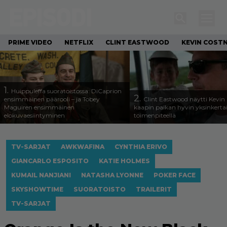
PRIME VIDEO
NETFLIX
CLINT EASTWOOD
KEVIN COST
1.
Huippuleffa suoratoistossa: DiCaprion
2.
ensimmäinen päärooli – ja Tobey
Clint Eastwood näytti Kevin 
Maguiren ensimmäinen
kaapin paikan hyvin yksinkertai
elokuvaesiintyminen
toimenpiteellä
TV-SARJAT
AWKWAFINA
CYNTHIA ERIVO
GIANCARLO ESPOSITO
KATIE HOLMES
KUMAIL NANJIANI
NATASHA LYONNE
POKER FACE
SKYSHOWTIME
SUORATOISTO
TRAILERIT
TV-SARJAT