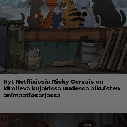
Nyt Netflixissä: Ricky Gervais on
kiroileva kujakissa uudessa aikuisten
animaatiosarjassa