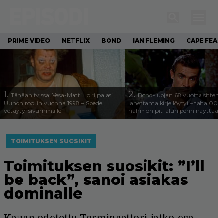
PRIME VIDEO
NETFLIX
BOND
IAN FLEMING
CAPE FEA
1.
2.
Tänään tv:ssä: Vesa-Matti Loiri palasi
Bond-luojan 68 vuotta sitte
Uunon rooliin vuonna 1998 – Spede
lähettämä kirje löytyi – tältä 00
vetäytyi sivummalle
hahmon piti alun perin näyttää
TOIMITUKSEN SUOSIKIT
Toimituksen suosikit: ”I’ll
be back”, sanoi asiakas
dominalle
Kauan odotettu Terminaattori-jatko-osa