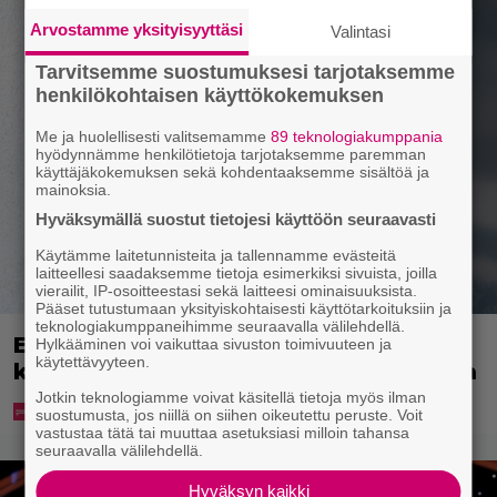
Arvostamme yksityisyyttäsi
Valintasi
Tarvitsemme suostumuksesi tarjotaksemme
henkilökohtaisen käyttökokemuksen
Me ja huolellisesti valitsemamme
89 teknologiakumppania
hyödynnämme henkilötietoja tarjotaksemme paremman
käyttäjäkokemuksen sekä kohdentaaksemme sisältöä ja
mainoksia.
Hyväksymällä suostut tietojesi käyttöön seuraavasti
Käytämme laitetunnisteita ja tallennamme evästeitä
laitteellesi saadaksemme tietoja esimerkiksi sivuista, joilla
vierailit, IP-osoitteestasi sekä laitteesi ominaisuuksista.
Pääset tutustumaan yksityiskohtaisesti käyttötarkoituksiin ja
teknologiakumppaneihimme seuraavalla välilehdellä.
Ekaluokkalaisille jaetaan ilmainen
Hylkääminen voi vaikuttaa sivuston toimivuuteen ja
käytettävyyteen.
kotiavain – katso, mistä sen voi hakea
Jotkin teknologiamme voivat käsitellä tietoja myös ilman
suostumusta, jos niillä on siihen oikeutettu peruste. Voit
vastustaa tätä tai muuttaa asetuksiasi milloin tahansa
seuraavalla välilehdellä.
Hyväksyn kaikki