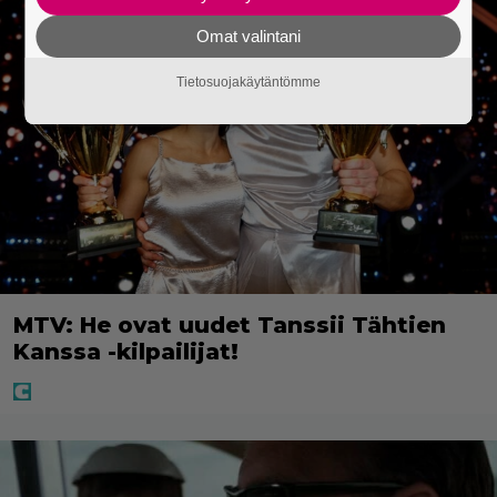
Omat valintani
Tietosuojakäytäntömme
MTV: He ovat uudet Tanssii Tähtien
Kanssa -kilpailijat!