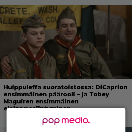
Huippuleffa suoratoistossa: DiCaprion
ensimmäinen päärooli – ja Tobey
Maguiren ensimmäinen
elokuvaesiintyminen