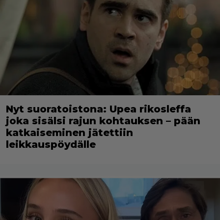
Nyt suoratoistona: Upea rikosleffa
joka sisälsi rajun kohtauksen – pään
katkaiseminen jätettiin
leikkauspöydälle