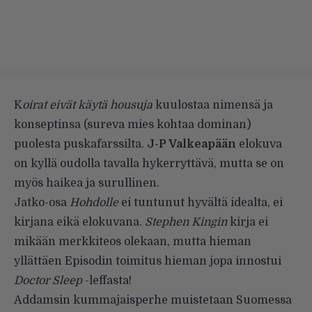
K
oirat eivät käytä housuja
kuulostaa nimensä ja
konseptinsa (sureva mies kohtaa dominan)
puolesta puskafarssilta.
J-P Valkeapään
elokuva
on kyllä oudolla tavalla hykerryttävä, mutta se on
myös haikea ja surullinen.
Jatko-osa
Hohdolle
ei tuntunut hyvältä idealta, ei
kirjana eikä elokuvana.
Stephen Kingin
kirja ei
mikään merkkiteos olekaan, mutta hieman
yllättäen Episodin toimitus hieman jopa innostui
Doctor Sleep
-leffasta!
Addamsin kummajaisperhe muistetaan Suomessa