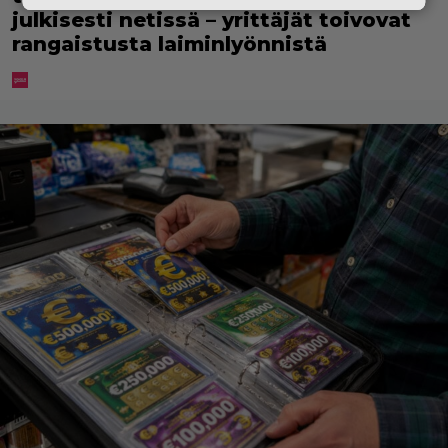
julkisesti netissä – yrittäjät toivovat
rangaistusta laiminlyönnistä