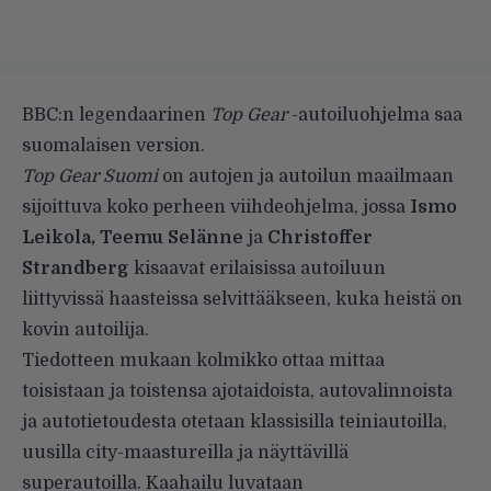
BBC:n legendaarinen
Top Gear
-autoiluohjelma saa
suomalaisen version.
Top Gear Suomi
on autojen ja autoilun maailmaan
sijoittuva koko perheen viihdeohjelma, jossa
Ismo
Leikola, Teemu Selänne
ja
Christoffer
Strandberg
kisaavat erilaisissa autoiluun
liittyvissä haasteissa selvittääkseen, kuka heistä on
kovin autoilija.
Tiedotteen mukaan kolmikko ottaa mittaa
toisistaan ja toistensa ajotaidoista, autovalinnoista
ja autotietoudesta otetaan klassisilla teiniautoilla,
uusilla city-maastureilla ja näyttävillä
superautoilla. Kaahailu luvataan