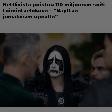
Netflixistä poistuu 110 miljoonan scifi-
toimintaelokuva – ”Näyttää
jumalaisen upealta”