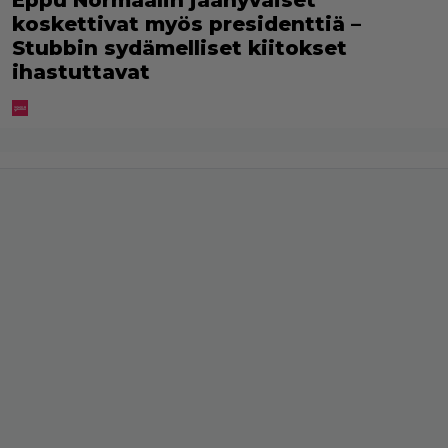
Eppu Normaalin jäähyväiset
koskettivat myös presidenttiä –
Stubbin sydämelliset kiitokset
ihastuttavat