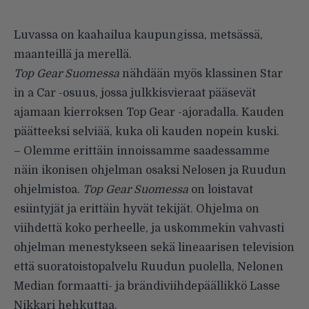
Luvassa on kaahailua kaupungissa, metsässä,
maanteillä ja merellä.
Top Gear Suomessa
nähdään myös klassinen Star
in a Car -osuus, jossa julkkisvieraat pääsevät
ajamaan kierroksen Top Gear -ajoradalla. Kauden
päätteeksi selviää, kuka oli kauden nopein kuski.
– Olemme erittäin innoissamme saadessamme
näin ikonisen ohjelman osaksi Nelosen ja Ruudun
ohjelmistoa.
Top Gear Suomessa
on loistavat
esiintyjät ja erittäin hyvät tekijät. Ohjelma on
viihdettä koko perheelle, ja uskommekin vahvasti
ohjelman menestykseen sekä lineaarisen television
että suoratoistopalvelu Ruudun puolella, Nelonen
Median formaatti- ja brändiviihdepäällikkö Lasse
Nikkari hehkuttaa.