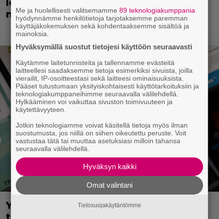
leffassa nähdään hämmenttävän
Me ja huolellisesti valitsemamme
89 teknologiakumppania
nykyaikainen kännykkä
hyödynnämme henkilötietoja tarjotaksemme paremman
käyttäjäkokemuksen sekä kohdentaaksemme sisältöä ja
mainoksia.
Hyväksymällä suostut tietojesi käyttöön seuraavasti
Käytämme laitetunnisteita ja tallennamme evästeitä
laitteellesi saadaksemme tietoja esimerkiksi sivuista, joilla
vierailit, IP-osoitteestasi sekä laitteesi ominaisuuksista.
Pääset tutustumaan yksityiskohtaisesti käyttötarkoituksiin ja
teknologiakumppaneihimme seuraavalla välilehdellä.
Hylkääminen voi vaikuttaa sivuston toimivuuteen ja
käytettävyyteen.
Jotkin teknologiamme voivat käsitellä tietoja myös ilman
suostumusta, jos niillä on siihen oikeutettu peruste. Voit
vastustaa tätä tai muuttaa asetuksiasi milloin tahansa
seuraavalla välilehdellä.
Hyväksyn kaikki
Omat valintani
Yle: Uuden lain myötä työnhakijan
Tietosuojakäytäntömme
täytyy kertoa osaamisestaan