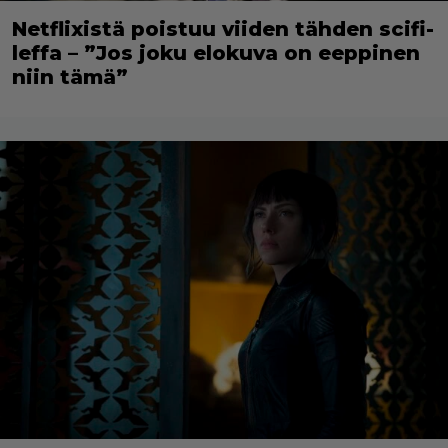
Netflixistä poistuu viiden tähden scifi-
leffa – ”Jos joku elokuva on eeppinen
niin tämä”