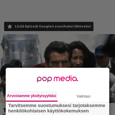
Lisää Episodi Googlen suosituksi lähteeksi
Arvostamme yksityisyyttäsi
Valintasi
Tarvitsemme suostumuksesi tarjotaksemme
Tänään tv:ssä: Vuoden 1997 Bond-
henkilökohtaisen käyttökokemuksen