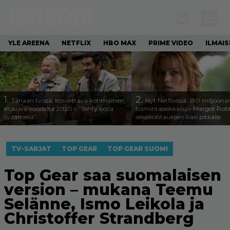
YLE AREENA
NETFLIX
HBO MAX
PRIME VIDEO
ILMAI
1.
2.
Tänään tv:ssä: Koskettava kotimainen
Nyt Netflixissä: 180 miljoona
elokuva vuodelta 2020 – ”Tehty isolla
toimintaseikkailu – Margot Robb
sydämellä”
seksikohtauksen liian pitkälle
TV-SARJAT
TOP GEAR
TOP GEAR SUOMI
Top Gear saa suomalaisen
version – mukana Teemu
Selänne, Ismo Leikola ja
Christoffer Strandberg