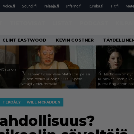
Voice.fi
Soundi.fi
Pelaaja.fi
Inferno.fi
Rumba.fi
Tilt.fi
Metel
T
TIETOVISAT
LISTAT
PODCAST
KILPA
CLINT EASTWOOD
KEVIN COSTNER
TÄYDELLINE
DiCaprion
3.
4.
y
Tänään tv:ssä: Vesa-Matti Loiri palasi
Netflixissä on nyt
Uunon rooliin vuonna 1998 – Spede
kuninkaallisten aika
vetäytyi sivummalle
julma Englannin halli
TEKOÄLY
WILL MCFADDEN
ahdollisuus?