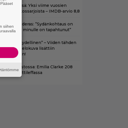
. Pääset
t Netflixissä: Yksi viime vuosien
e
arhaista rikossarjoista – IMDB-arvio 8,8
ntonio Banderas: ”Sydänkohtaus on
n siihen
arasta mitä minulle on tapahtunut”
uraavalla
Lajissaan täydellinen” – Viiden tähden
cifitoimintaelokuva lisättiin
uoratoistoon!
yt suoratoistossa: Emilia Clarke 208
äytäntömme
iljoonan hittileffassa