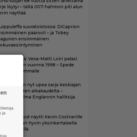
ond-luojan 68 vuotta sitten lähettämä
irje löytyi – tältä 007-hahmon piti alun
erin näyttää
uippuleffa suoratoistossa: DiCaprion
nsimmäinen päärooli – ja Tobey
aguiren ensimmäinen
lokuvaesiintyminen
nään tv:ssä: Vesa-Matti Loiri palasi
unon rooliin vuonna 1998 – Spede
etäytyi sivummalle
etflixissä on nyt upea sarja keskiajan
uninkaallisten aikakaudelta –
sen
eskiössä julma Englannin hallitsija
enrik VIII
tietoja
 ja
lint Eastwood näytti Kevin Costnerille
aapin paikan hyvin yksinkertaisella
oimenpiteellä
toja