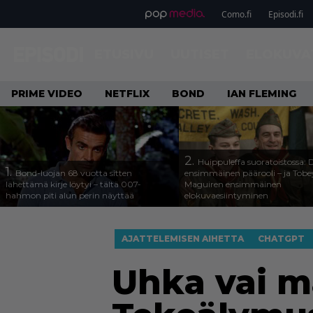
Como.fi
Episodi.fi
ETUSIVU
UUTISET
ELOKUVA
PRIME VIDEO
NETFLIX
BOND
IAN FLEMING
2.
Huippuleffa suoratoistossa: 
1.
Bond-luojan 68 vuotta sitten
ensimmäinen päärooli – ja Tobe
lähettämä kirje löytyi – tältä 007-
Maguiren ensimmäinen
hahmon piti alun perin näyttää
elokuvaesiintyminen
AJATTELEMISEN AIHETTA
CHATGPT
Uhka vai m