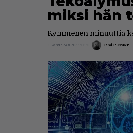
Tekoälymusi
miksi hän t
Kymmenen minuuttia ke
Julkaistu:
24.8.2023 11:30
Kami Launonen