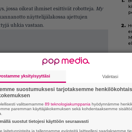
B
k
s, jossa oikeat ihmiset esittivät robotteja.
My
p
kannanotto näyttelijälakossa ajettujen
ttyjä uhkia vastaan.
H
e
M
e
Tä
U
v
vostamme yksityisyyttäsi
Valintasi
N
k
semme suostumuksesi tarjotaksemme henkilökohtai
k
ökokemuksen
H
lellisesti valitsemamme
89 teknologiakumppania
hyödynnämme henkilö
semme paremman käyttäjäkokemuksen sekä kohdentaaksemme sisältöä
C
a.
k
ällä suostut tietojesi käyttöön seuraavasti
t
laitetunnisteita ja tallennamme evästeitä laitteellesi saadaksemme tie