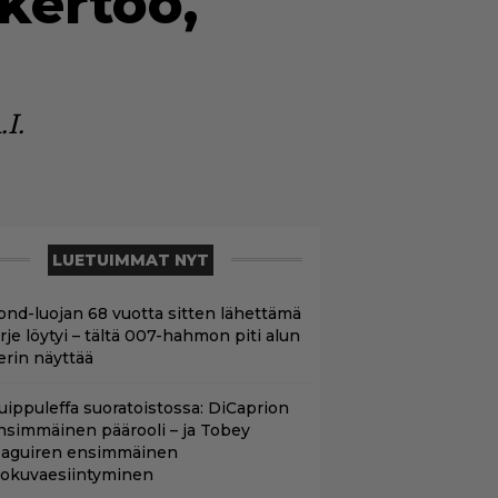
kertoo,
.I.
LUETUIMMAT NYT
ond-luojan 68 vuotta sitten lähettämä
irje löytyi – tältä 007-hahmon piti alun
erin näyttää
uippuleffa suoratoistossa: DiCaprion
nsimmäinen päärooli – ja Tobey
aguiren ensimmäinen
lokuvaesiintyminen