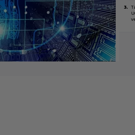
Tä
U
v