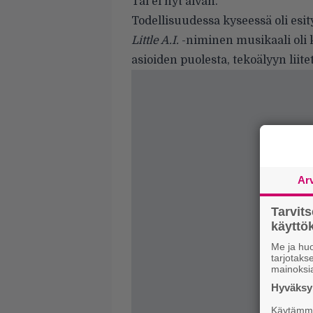
Tai ei nyt aivan.
Todellisuudessa kyseessä oli esity
Little A.I.
-niminen musikaali oli 
asioiden puolesta, tekoälyyn liite
Ar
Tarvit
käytt
Me ja huo
tarjotak
mainoksi
Hyväksym
Käytämme 