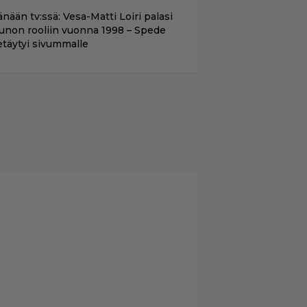
nään tv:ssä: Vesa-Matti Loiri palasi
unon rooliin vuonna 1998 – Spede
etäytyi sivummalle