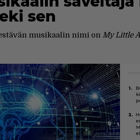
kaalin säveltäjä 
eki sen
stävän musikaalin nimi on
My Little A
B
k
p
H
e
M
e