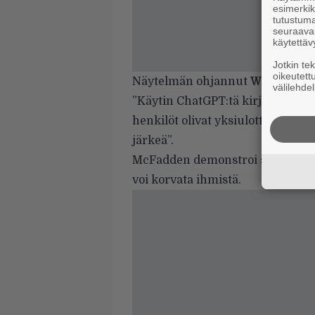
esimerkiks
tutustuma
seuraaval
käytettäv
Jotkin te
oikeutett
Näytelmän ohjannut
Will McFa
välilehdel
”Käytin ChatGPT:tä kirjoittaaksen
henkilöt olivat yksiulotteisia, dia
järkeä”.
McFadden demonstroi siis käytän
voi korvata ihmistä.