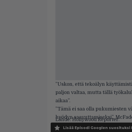
”Uskon, että tekoälyn käyttämistä 
paljon valtaa, mutta tällä työkal
aikaa”.
”Tämä ei saa olla pukumiesten väli
hyödyn saavuttamiseksi”, McFadd
Lähde:
Hollywood Reporter.
Lisää Episodi Googlen suosituksi 