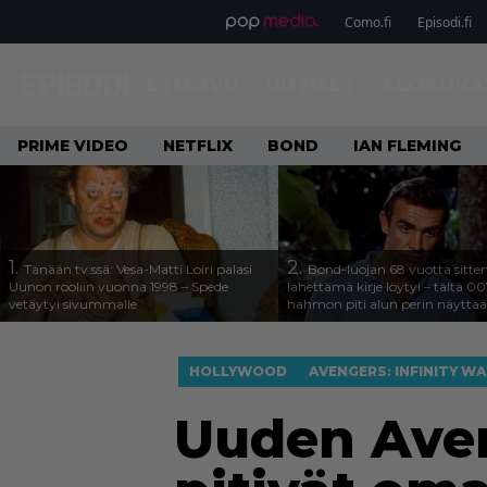
Como.fi
Episodi.fi
ETUSIVU
UUTISET
ELOKUVA
PRIME VIDEO
NETFLIX
BOND
IAN FLEMING
1.
2.
Tänään tv:ssä: Vesa-Matti Loiri palasi
Bond-luojan 68 vuotta sitte
Uunon rooliin vuonna 1998 – Spede
lähettämä kirje löytyi – tältä 00
vetäytyi sivummalle
hahmon piti alun perin näyttää
HOLLYWOOD
AVENGERS: INFINITY W
Uuden Aven