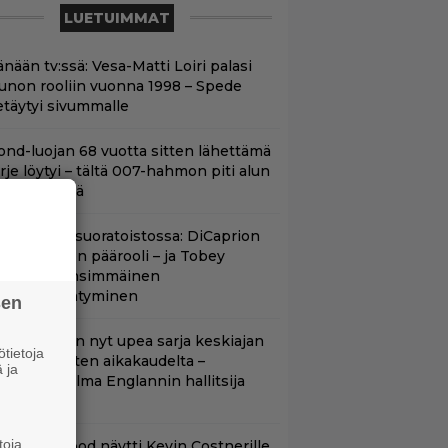
LUETUIMMAT
nään tv:ssä: Vesa-Matti Loiri palasi
unon rooliin vuonna 1998 – Spede
etäytyi sivummalle
ond-luojan 68 vuotta sitten lähettämä
irje löytyi – tältä 007-hahmon piti alun
erin näyttää
uippuleffa suoratoistossa: DiCaprion
nsimmäinen päärooli – ja Tobey
aguiren ensimmäinen
lokuvaesiintyminen
sen
etflixissä on nyt upea sarja keskiajan
tietoja
uninkaallisten aikakaudelta –
 ja
eskiössä julma Englannin hallitsija
enrik VIII
toja
lint Eastwood näytti Kevin Costnerille