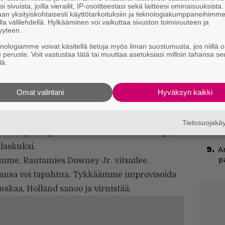
i sivuista, joilla vierailit, IP-osoitteestasi sekä laitteesi ominaisuuksista
k
an yksityiskohtaisesti käyttötarkoituksiin ja teknologiakumppaneihimm
t
la välilehdellä. Hylkääminen voi vaikuttaa sivuston toimivuuteen ja
yyteen.
Ny
knologiamme voivat käsitellä tietoja myös ilman suostumusta, jos niillä o
p
u peruste. Voit vastustaa tätä tai muuttaa asetuksiasi milloin tahansa se
lä.
”
s
Omat valintani
Hyväksyn kaikki
s
on Manina jälleen näyttäytyvä
Robert
N
suissa ja oranssissa t-paidassa. Koska uuden
Tietosuojak
m
 Infinity War
juoni on salaistakin salaisempi,
laskuksi.
A
p
eemme, Rautamies Downey Jr. vitsailee.
ansa voi tapahtua. Tykkäämme improvisoida
auskaa, Holland sanoo ja virnistää.