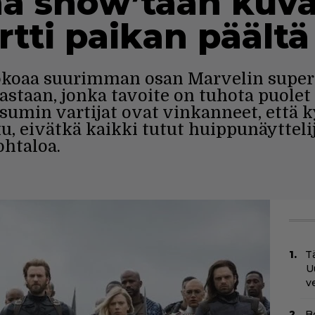
aa show’taan kuva
rtti paikan päältä
koaa suurimman osan Marvelin super
astaan, jonka tavoite on tuhota puolet
umin vartijat ovat vinkanneet, että 
u, eivätkä kaikki tutut huippunäyttelij
ohtaloa.
Tä
U
v
B