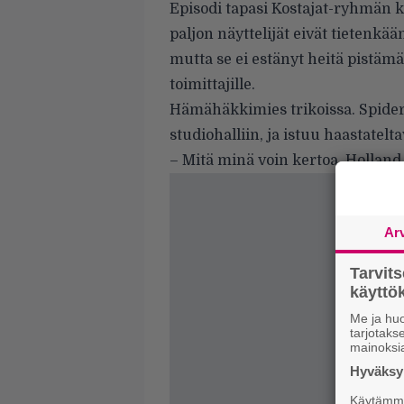
Episodi tapasi Kostajat-ryhmän k
paljon näyttelijät eivät tietenkä
mutta se ei estänyt heitä pistämä
toimittajille.
Hämähäkkimies trikoissa. Spid
studiohalliin, ja istuu haastatel
– Mitä minä voin kertoa, Holland 
Ar
Tarvit
käytt
Me ja huo
tarjotak
mainoksi
Hyväksym
Käytämme 