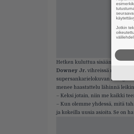
esimerkiks
tutustuma
seuraaval
käytettäv
Jotkin te
oikeutett
välilehdel
Hetken kuluttua sisään astuu Ir
Downey Jr.
vihreissä maastohou
supersankarielokuvan
Avengers:
menee haastattelu lähinnä leikin
– Keksi jotain, niin me kaikki t
– Kun olemme yhdessä, mitä tah
ja kokeilla uusia asioita. Se on h