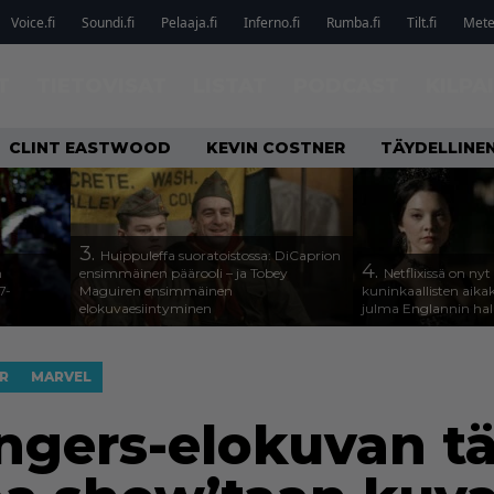
Voice.fi
Soundi.fi
Pelaaja.fi
Inferno.fi
Rumba.fi
Tilt.fi
Metel
T
TIETOVISAT
LISTAT
PODCAST
KILPA
CLINT EASTWOOD
KEVIN COSTNER
TÄYDELLINE
3.
Huippuleffa suoratoistossa: DiCaprion
4.
n
ensimmäinen päärooli – ja Tobey
Netflixissä on nyt
7-
Maguiren ensimmäinen
kuninkaallisten aika
elokuvaesiintyminen
julma Englannin halli
AR
MARVEL
gers-elokuvan t