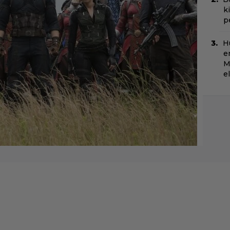
k
p
H
e
M
e