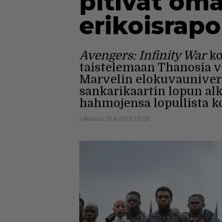
pitivät om
erikoisrapo
Avengers: Infinity War
ko
taistelemaan Thanosia v
Marvelin elokuvaunivers
sankarikaartin lopun alk
hahmojensa lopullista k
Julkaistu:
25.4.2018 10:28