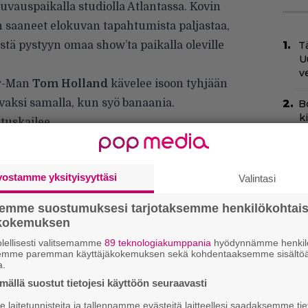
uvauspaikalla studiolla Atlantassa. Kovin
än saaneet elokuvan tapahtumista paljastaa,
stä pystyyn omaa show’ta paikalla oleville
Tä
U
v
er-Man
Tom Holland
kävelee isoon tyhjään
tavaksi samalla, kun syö banaania.
B
k
tuskailee.
p
H
e
vostamme yksityisyyttäsi
Valintasi
M
e
semme suostumuksesi tarjotaksemme henkilökohtai
ökokemuksen
N
lellisesti valitsemamme
89 teknologiakumppania
hyödynnämme henkilö
k
semme paremman käyttäjäkokemuksen sekä kohdentaaksemme sisältöä
k
a.
H
ällä suostut tietojesi käyttöön seuraavasti
laitetunnisteita ja tallennamme evästeitä laitteellesi saadaksemme tie
C