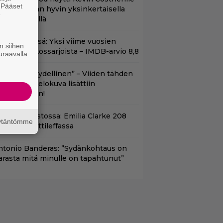
. Pääset
aapin paikan hyvin yksinkertaisella
e
oimenpiteellä
t Netflixissä: Yksi viime vuosien
n siihen
arhaista rikossarjoista – IMDB-arvio 8,8
uraavalla
Lajissaan täydellinen” – Viiden tähden
cifitoimintaelokuva lisättiin
uoratoistoon!
yt suoratoistossa: Emilia Clarke 208
äytäntömme
iljoonan hittileffassa
ntonio Banderas: ”Sydänkohtaus on
arasta mitä minulle on tapahtunut”