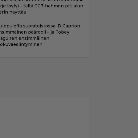
irje löytyi – tältä 007-hahmon piti alun
erin näyttää
uippuleffa suoratoistossa: DiCaprion
nsimmäinen päärooli – ja Tobey
aguiren ensimmäinen
lokuvaesiintyminen