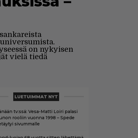
uksissa –
sankareista
 universumista.
kyseessä on nykyisen
ät vielä tiedä
LUETUIMMAT NYT
nään tv:ssä: Vesa-Matti Loiri palasi
unon rooliin vuonna 1998 – Spede
etäytyi sivummalle
ond-luojan 68 vuotta sitten lähettämä