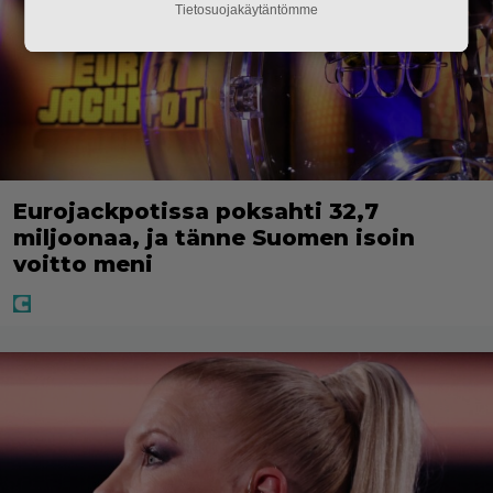
Tietosuojakäytäntömme
Eurojackpotissa poksahti 32,7
miljoonaa, ja tänne Suomen isoin
voitto meni