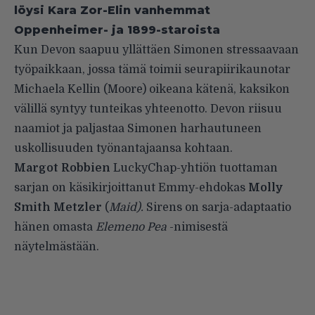
löysi Kara Zor-Elin vanhemmat
Oppenheimer- ja 1899-staroista
Kun Devon saapuu yllättäen Simonen stressaavaan
työpaikkaan, jossa tämä toimii seurapiirikaunotar
Michaela Kellin (Moore) oikeana kätenä, kaksikon
välillä syntyy tunteikas yhteenotto. Devon riisuu
naamiot ja paljastaa Simonen harhautuneen
uskollisuuden työnantajaansa kohtaan.
Margot Robbien
LuckyChap-yhtiön tuottaman
sarjan on käsikirjoittanut Emmy-ehdokas
Molly
Smith Metzler
(
Maid).
Sirens on sarja-adaptaatio
hänen omasta
Elemeno Pea
-nimisestä
näytelmästään.