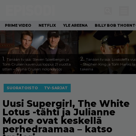
PRIME VIDEO
NETFLIX
YLE AREENA
BILLY BOB THORN
1.
2.
Tänään tv:ssä: Steven Spielbergin ja
Tänään tv:ssä: Loistoleffa vu
Tom Cruisen kaveruus loppui 21 vuotta
– Stephen King ja Tom Hanks l
sitten – Syynä Cruisen nolo käytös
takeina
SUORATOISTO
TV-SARJAT
Uusi Supergirl, The White
Lotus -tähti ja Julianne
Moore ovat keskellä
perhedraamaa – katso