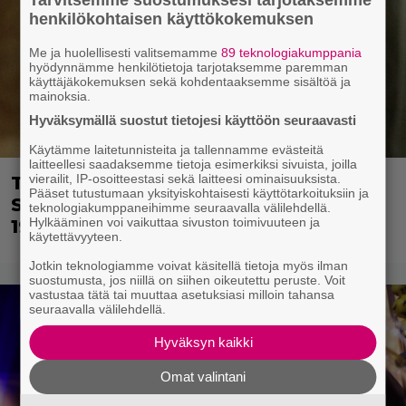
henkilökohtaisen käyttökokemuksen
Me ja huolellisesti valitsemamme
89 teknologiakumppania
hyödynnämme henkilötietoja tarjotaksemme paremman
käyttäjäkokemuksen sekä kohdentaaksemme sisältöä ja
mainoksia.
Hyväksymällä suostut tietojesi käyttöön seuraavasti
Käytämme laitetunnisteita ja tallennamme evästeitä
laitteellesi saadaksemme tietoja esimerkiksi sivuista, joilla
vierailit, IP-osoitteestasi sekä laitteesi ominaisuuksista.
Tänän tv:ssä: Esko Salminen ja Satu
Pääset tutustumaan yksityiskohtaisesti käyttötarkoituksiin ja
Silvo tekevät hienot pääroolit vuoden
teknologiakumppaneihimme seuraavalla välilehdellä.
Hylkääminen voi vaikuttaa sivuston toimivuuteen ja
1984 menestyselokuvassa
käytettävyyteen.
Jotkin teknologiamme voivat käsitellä tietoja myös ilman
suostumusta, jos niillä on siihen oikeutettu peruste. Voit
vastustaa tätä tai muuttaa asetuksiasi milloin tahansa
seuraavalla välilehdellä.
Hyväksyn kaikki
Omat valintani