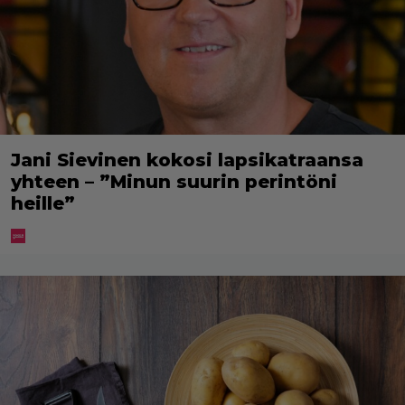
Jani Sievinen kokosi lapsikatraansa
yhteen – ”Minun suurin perintöni
heille”