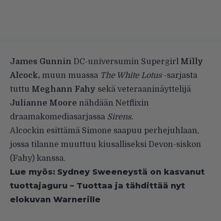
James Gunnin
DC-universumin Supergirl
Milly
Alcock,
muun muassa
The White Lotus
-sarjasta
tuttu
Meghann Fahy
sekä veteraaninäyttelijä
Julianne Moore
nähdään Netflixin
draamakomediasarjassa
Sirens.
Alcockin esittämä Simone saapuu perhejuhlaan,
jossa tilanne muuttuu kiusalliseksi Devon-siskon
(Fahy) kanssa.
Lue myös:
Sydney Sweeneystä on kasvanut
tuottajaguru – Tuottaa ja tähdittää nyt
elokuvan Warnerille