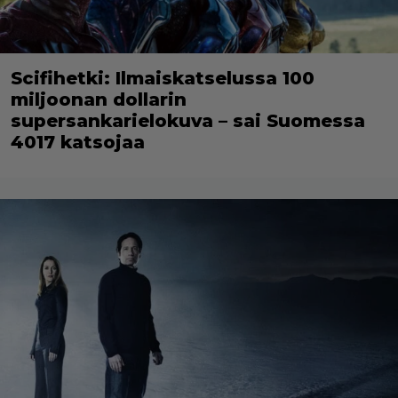
Scifihetki: Ilmaiskatselussa 100
miljoonan dollarin
supersankarielokuva – sai Suomessa
4017 katsojaa