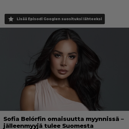
Lisää Episodi Googlen suosituksi lähteeksi
Sofia Belórfin omaisuutta myynnissä –
jälleenmyyjä tulee Suomesta