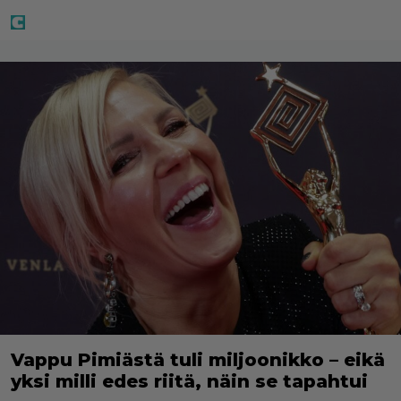
Vappu Pimiästä tuli miljoonikko – eikä
yksi milli edes riitä, näin se tapahtui