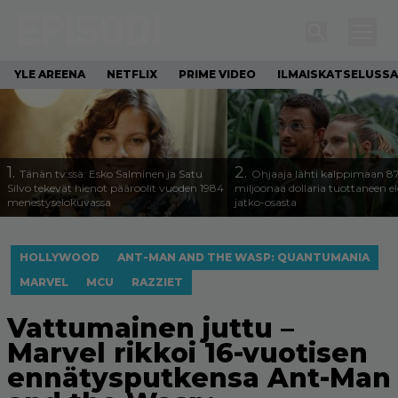
YLE AREENA
NETFLIX
PRIME VIDEO
ILMAISKATSELUSSA
1.
2.
Tänän tv:ssä: Esko Salminen ja Satu
Ohjaaja lähti kalppimaan 8
Silvo tekevät hienot pääroolit vuoden 1984
miljoonaa dollaria tuottaneen 
menestyselokuvassa
jatko-osasta
HOLLYWOOD
ANT-MAN AND THE WASP: QUANTUMANIA
MARVEL
MCU
RAZZIET
Vattumainen juttu –
Marvel rikkoi 16-vuotisen
ennätysputkensa Ant-Man