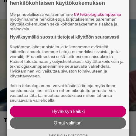
luvassa
henkilökohtaisen käyttökokemuksen
Me ja huolellisesti valitsemamme
89 teknologiakumppania
hyödynnämme henkilötietoja tarjotaksemme paremman
käyttäjäkokemuksen sekä kohdentaaksemme sisältöä ja
mainoksia.
Hyväksymällä suostut tietojesi käyttöön seuraavasti
Käytämme laitetunnisteita ja tallennamme evästeitä
laitteellesi saadaksemme tietoja esimerkiksi sivuista, joilla
vierailit, IP-osoitteestasi sekä laitteesi ominaisuuksista.
Pääset tutustumaan yksityiskohtaisesti käyttötarkoituksiin ja
teknologiakumppaneihimme seuraavalla välilehdellä.
Hylkääminen voi vaikuttaa sivuston toimivuuteen ja
käytettävyyteen.
Jotkin teknologiamme voivat käsitellä tietoja myös ilman
suostumusta, jos niillä on siihen oikeutettu peruste. Voit
vastustaa tätä tai muuttaa asetuksiasi milloin tahansa
seuraavalla välilehdellä.
Hyväksyn kaikki
The Odyssey seilasi miljardikerhoon
Omat valintani
Tietosuojakäytäntömme