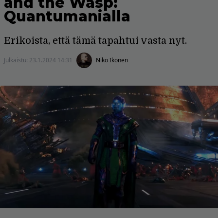
and the Wasp:
Quantumanialla
Erikoista, että tämä tapahtui vasta nyt.
Julkaistu:
23.1.2024 14:31
Niko Ikonen