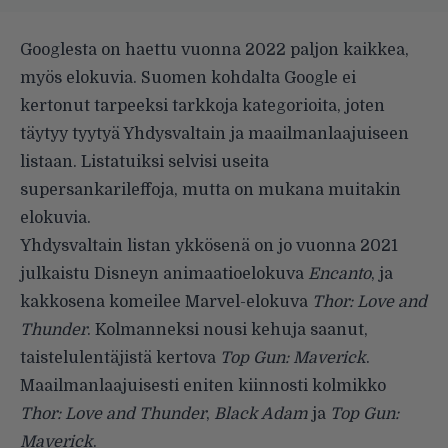
Googlesta on haettu vuonna 2022 paljon kaikkea,
myös elokuvia. Suomen kohdalta Google ei
kertonut tarpeeksi tarkkoja kategorioita, joten
täytyy tyytyä Yhdysvaltain ja maailmanlaajuiseen
listaan. Listatuiksi selvisi useita
supersankarileffoja, mutta on mukana muitakin
elokuvia.
Yhdysvaltain listan ykkösenä on jo vuonna 2021
julkaistu Disneyn animaatioelokuva
Encanto
, ja
kakkosena komeilee Marvel-elokuva
Thor: Love and
Thunder
. Kolmanneksi nousi kehuja saanut,
taistelulentäjistä kertova
Top Gun: Maverick
.
Maailmanlaajuisesti eniten kiinnosti kolmikko
Thor: Love and Thunder
,
Black Adam
ja
Top Gun:
Maverick
.