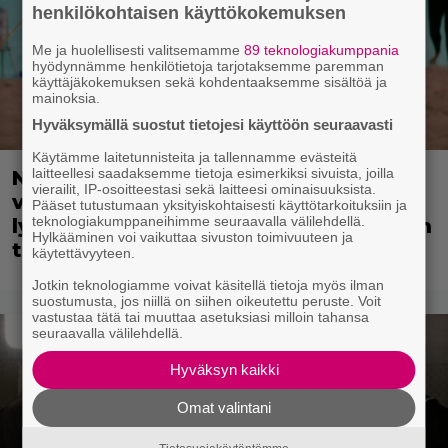
henkilökohtaisen käyttökokemuksen
Me ja huolellisesti valitsemamme
89 teknologiakumppania
hyödynnämme henkilötietoja tarjotaksemme paremman
käyttäjäkokemuksen sekä kohdentaaksemme sisältöä ja
mainoksia.
Hyväksymällä suostut tietojesi käyttöön seuraavasti
Käytämme laitetunnisteita ja tallennamme evästeitä
laitteellesi saadaksemme tietoja esimerkiksi sivuista, joilla
Nyt ilmaiskatselussa: Kulttiklassikon
vierailit, IP-osoitteestasi sekä laitteesi ominaisuuksista.
värikäs uusintaversio – ensi-ilta
Pääset tutustumaan yksityiskohtaisesti käyttötarkoituksiin ja
teknologiakumppaneihimme seuraavalla välilehdellä.
lykkääntyi vastenmielisen kohuvideon
Hylkääminen voi vaikuttaa sivuston toimivuuteen ja
takia
käytettävyyteen.
Jotkin teknologiamme voivat käsitellä tietoja myös ilman
suostumusta, jos niillä on siihen oikeutettu peruste. Voit
vastustaa tätä tai muuttaa asetuksiasi milloin tahansa
seuraavalla välilehdellä.
Hyväksyn kaikki
Omat valintani