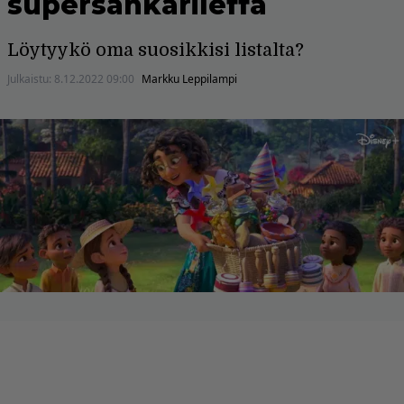
supersankarileffa
Löytyykö oma suosikkisi listalta?
Julkaistu:
8.12.2022 09:00
Markku Leppilampi