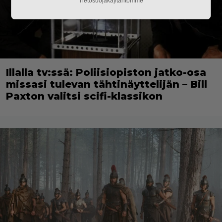
Tietosuojakäytäntömme
Illalla tv:ssä: Poliisiopiston jatko-osa
missasi tulevan tähtinäyttelijän – Bill
Paxton valitsi scifi-klassikon