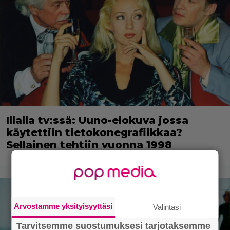
Illalla tv:ssä: Uuno-elokuva jossa
käytettiin tietokonegrafiikkaa?
Sellainen tehtiin vuonna 1998
Arvostamme yksityisyyttäsi
Valintasi
Tarvitsemme suostumuksesi tarjotaksemme