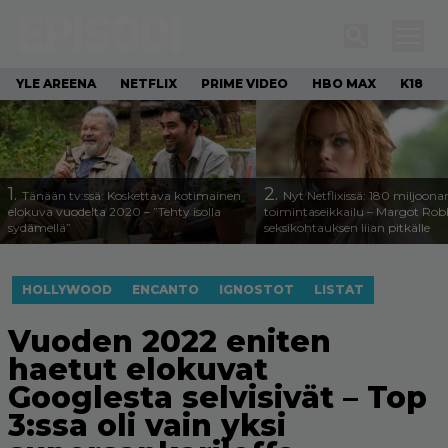
YLE AREENA
NETFLIX
PRIME VIDEO
HBO MAX
K18
1.
2.
Tänään tv:ssä: Koskettava kotimainen
Nyt Netflixissä: 180 miljoona
elokuva vuodelta 2020 – ”Tehty isolla
toimintaseikkailu – Margot Robb
sydämellä”
seksikohtauksen liian pitkälle
HOLLYWOOD
ENCANTO
IGNOSTOT
LISTAT
Vuoden 2022 eniten
haetut elokuvat
Googlesta selvisivät – Top
3:ssa oli vain yksi