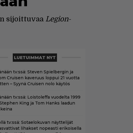
saan
 sijoittuvaa
Legion
-
LUETUIMMAT NYT
änään tv:ssä: Steven Spielbergin ja
om Cruisen kaveruus loppui 21 vuotta
itten – Syynä Cruisen nolo käytös
änään tv:ssä: Loistoleffa vuodelta 1999
 Stephen King ja Tom Hanks laadun
akeina
llä tv:ssä: Sotaelokuvan näyttelijät
asvattivat lihakset nopeasti erikoisella