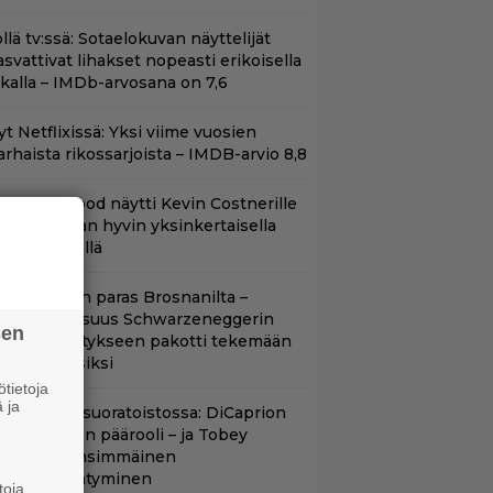
llä tv:ssä: Sotaelokuvan näyttelijät
asvattivat lihakset nopeasti erikoisella
ikalla – IMDb-arvosana on 7,6
t Netflixissä: Yksi viime vuosien
arhaista rikossarjoista – IMDB-arvio 8,8
lint Eastwood näytti Kevin Costnerille
aapin paikan hyvin yksinkertaisella
oimenpiteellä
llan Bond on paras Brosnanilta –
amankaltaisuus Schwarzeneggerin
sen
oimintatykitykseen pakotti tekemään
ässärin uusiksi
tietoja
 ja
uippuleffa suoratoistossa: DiCaprion
nsimmäinen päärooli – ja Tobey
aguiren ensimmäinen
lokuvaesiintyminen
toja