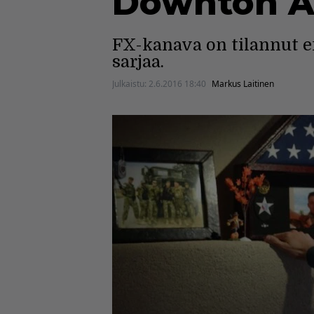
Downton Ab
FX-kanava on tilannut 
sarjaa.
Julkaistu:
2.6.2016 18:40
Markus Laitinen