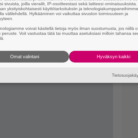
i sivuista, joilla vierailit, IP-osoitteestasi sekä laitteesi ominaisuuksista
an yksityiskohtaisesti käyttötarkoituksiin ja teknologiakumppaneihimm
Il
den 2017 alkupuolella.
la välilehdellä. Hylkääminen voi vaikuttaa sivuston toimivuuteen ja
r
yyteen.
k
knologiamme voivat käsitellä tietoja myös ilman suostumusta, jos niillä o
u peruste. Voit vastustaa tätä tai muuttaa asetuksiasi milloin tahansa se
B
lä.
k
p
Omat valintani
Hyväksyn kaikki
Tietosuojak