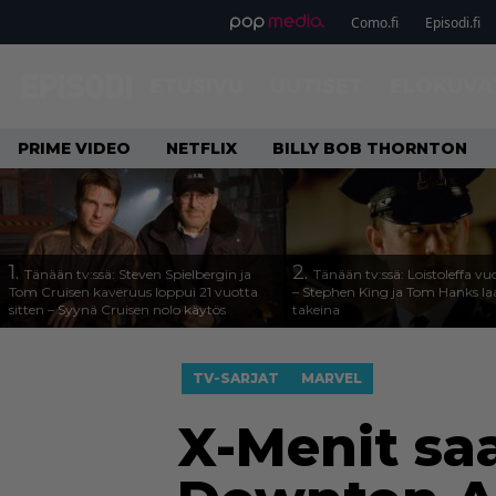
Como.fi
Episodi.fi
ETUSIVU
UUTISET
ELOKUVA
PRIME VIDEO
NETFLIX
BILLY BOB THORNTON
1.
2.
Tänään tv:ssä: Steven Spielbergin ja
Tänään tv:ssä: Loistoleffa vu
Tom Cruisen kaveruus loppui 21 vuotta
– Stephen King ja Tom Hanks l
sitten – Syynä Cruisen nolo käytös
takeina
TV-SARJAT
MARVEL
X-Menit sa