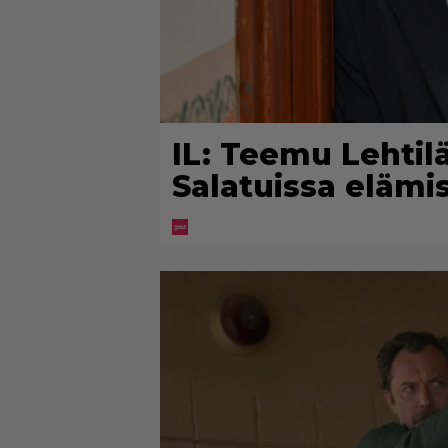
IL: Teemu Lehtiläl
Salatuissa elämi