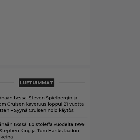
LUETUIMMAT
änään tv:ssä: Steven Spielbergin ja
om Cruisen kaveruus loppui 21 vuotta
itten – Syynä Cruisen nolo käytös
änään tv:ssä: Loistoleffa vuodelta 1999
 Stephen King ja Tom Hanks laadun
akeina