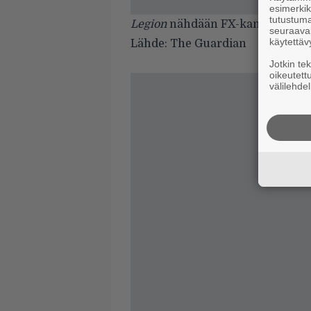
esimerkiks
tutustuma
Legion
nähdään FX-kanavalla vuo
seuraaval
käytettäv
Lähde:
The Guardian
Jotkin te
oikeutett
välilehdel