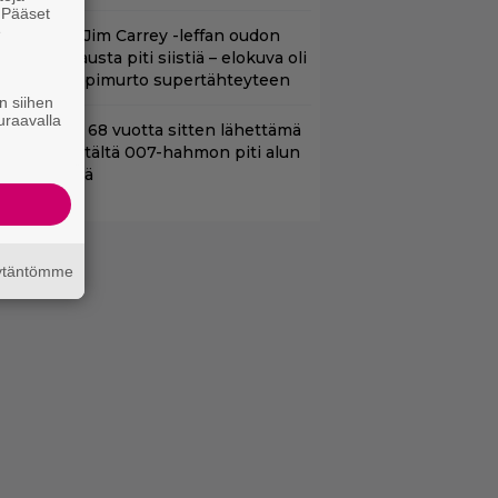
. Pääset
e
lalla tv:ssä: Jim Carrey -leffan oudon
aakaa kohtausta piti siistiä – elokuva oli
oomikon läpimurto supertähteyteen
n siihen
uraavalla
ond-luojan 68 vuotta sitten lähettämä
irje löytyi – tältä 007-hahmon piti alun
erin näyttää
äytäntömme