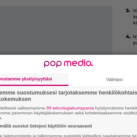
Yö
k
k
Ny
p
C
k
t
vostamme yksityisyyttäsi
Valintasi
I
s
semme suostumuksesi tarjotaksemme henkilökohtai
t
ökokemuksen
k
lellisesti valitsemamme
89 teknologiakumppania
hyödynnämme henkilö
semme paremman käyttäjäkokemuksen sekä kohdentaaksemme sisältöä
H
a.
e
ällä suostut tietojesi käyttöön seuraavasti
M
e
laitetunnisteita ja tallennamme evästeitä laitteellesi saadaksemme tie