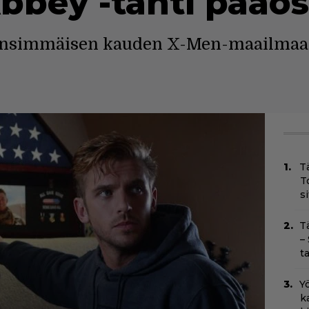
bey -tähti pääo
ensimmäisen kauden X-Men-maailmaan
T
T
s
T
–
t
Yö
k