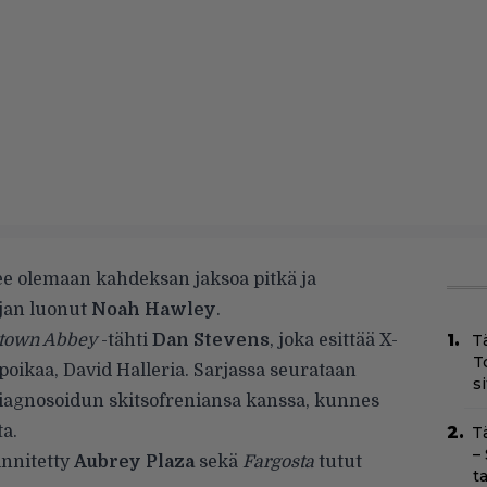
e olemaan kahdeksan jaksoa pitkä ja
rjan luonut
Noah Hawley
.
town Abbey
-tähti
Dan Stevens
, joka esittää X-
T
T
oikaa, David Halleria. Sarjassa seurataan
s
diagnosoidun skitsofreniansa kanssa, kunnes
ta.
T
–
innitetty
Aubrey Plaza
sekä
Fargosta
tutut
t