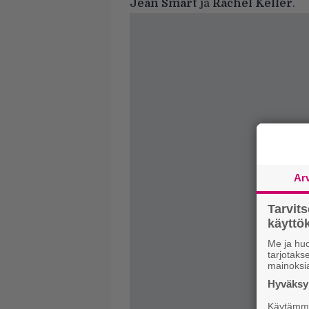
Jean Smart
ja
Rachel Keller
.
Ar
Tarvit
käytt
Me ja huo
tarjotak
mainoksi
Hyväksym
Käytämme 