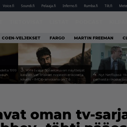
Voice.fi
Soundi.fi
Pelaaja.fi
Inferno.fi
Rumba.fi
Tilt.fi
Metel
T
TIETOVISAT
LISTAT
PODCAST
KILPA
COEN-VELJEKSET
FARGO
MARTIN FREEMAN
C
3.
odelta 1999
Yöllä tv:ssä: Sotaelokuvan näyttelijät
4.
aadun
kasvattivat lihakset nopeasti erikoisella
Nyt Netflixissä: Y
kikalla – IMDb-arvosana on 7,6
parhaista rikossarjoi
avat oman tv-sarj