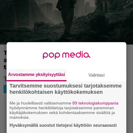
Tuleva dystopiadokkari lainaa 12
apinaa -klassikosta – katso 2073:n
traileri
Arvostamme yksityisyyttäsi
Valintasi
Tämä on pakko nähdä.
Tarvitsemme suostumuksesi tarjotaksemme
3.9.2024 18:01
Niko Ikonen
DOKUMENTTIELOKUVA
henkilökohtaisen käyttökokemuksen
Me ja huolellisesti valitsemamme
89 teknologiakumppania
hyödynnämme henkilötietoja tarjotaksemme paremman
käyttäjäkokemuksen sekä kohdentaaksemme sisältöä ja
mainoksia.
Hyväksymällä suostut tietojesi käyttöön seuraavasti