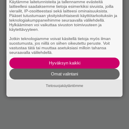
Käytämme laitetunnisteita ja tallennamme evästeitä
laitteellesi saadaksemme tietoja esimerkiksi sivuista, joilla
vierailit, IP-osoitteestasi sekä laitteesi ominaisuuksista.
Pääset tutustumaan yksityiskohtaisesti käyttötarkoituksiin ja
teknologiakumppaneihimme seuraavalla välilehdellä.
Hylkääminen voi vaikuttaa sivuston toimivuuteen ja
käytettävyyteen.
Jotkin teknologiamme voivat käsitellä tietoja myös ilman
suostumusta, jos niillä on siihen oikeutettu peruste. Voit
vastustaa tätä tai muuttaa asetuksiasi milloin tahansa
seuraavalla välilehdellä.
Hyväksyn kaikki
Omat valintani
Tietosuojakäytäntömme