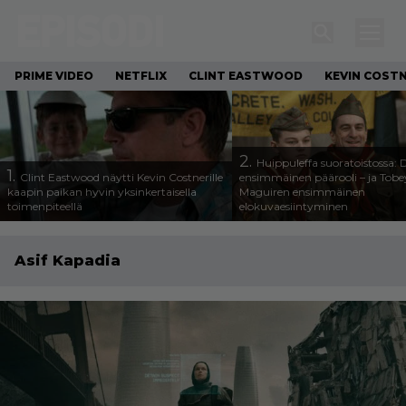
PRIME VIDEO
NETFLIX
CLINT EASTWOOD
KEVIN COST
2.
Huippuleffa suoratoistossa: 
1.
Clint Eastwood näytti Kevin Costnerille
ensimmäinen päärooli – ja Tobe
kaapin paikan hyvin yksinkertaisella
Maguiren ensimmäinen
toimenpiteellä
elokuvaesiintyminen
Asif Kapadia