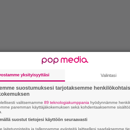
vostamme yksityisyyttäsi
Valintasi
semme suostumuksesi tarjotaksemme henkilökohtai
ökokemuksen
lellisesti valitsemamme
89 teknologiakumppania
hyödynnämme henkilö
semme paremman käyttäjäkokemuksen sekä kohdentaaksemme sisältöä
a.
ällä suostut tietojesi käyttöön seuraavasti
laitetunnisteita ja tallennamme evästeitä laitteellesi saadaksemme tie