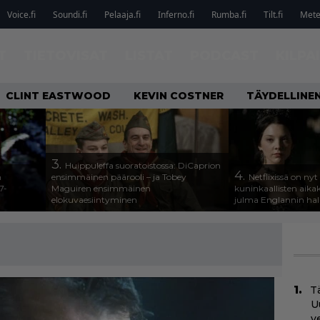
Voice.fi
Soundi.fi
Pelaaja.fi
Inferno.fi
Rumba.fi
Tilt.fi
Metel
T
TIETOVISAT
LISTAT
PODCAST
KILPA
CLINT EASTWOOD
KEVIN COSTNER
TÄYDELLINE
3.
Huippuleffa suoratoistossa: DiCaprion
4.
n
ensimmäinen päärooli – ja Tobey
Netflixissä on nyt
7-
Maguiren ensimmäinen
kuninkaallisten aika
elokuvaesiintyminen
julma Englannin halli
Tä
U
v