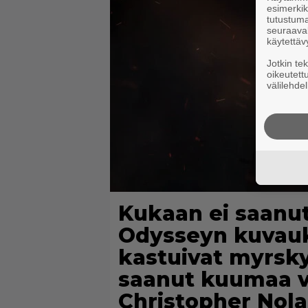
esimerkiks
tutustuma
seuraaval
käytettäv
Jotkin te
oikeutett
välilehdel
Kukaan ei saanut
Odysseyn kuvauk
kastuivat myrsk
saanut kuumaa v
Christopher Nol