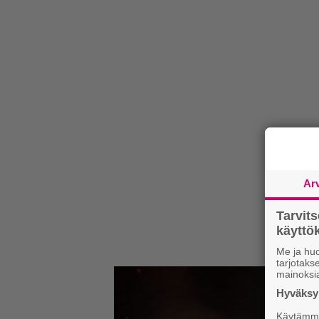
Ar
Tarvit
käytt
Me ja huo
tarjotak
mainoksi
Hyväksym
Käytämme 