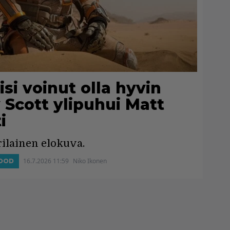
isi voinut olla hyvin
y Scott ylipuhui Matt
i
rilainen elokuva.
16.7.2026 11:59
Niko Ikonen
OOD