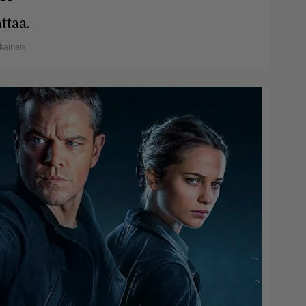
ttaa.
ikainen