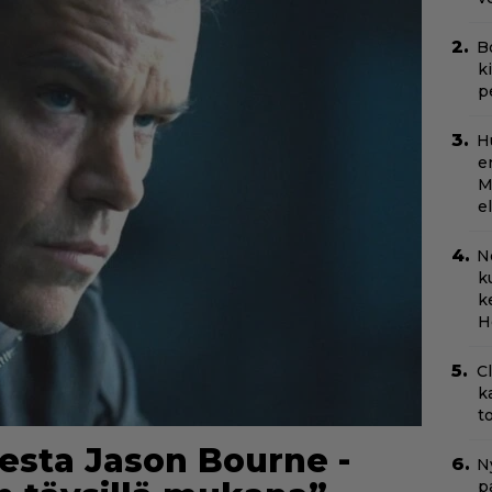
B
k
p
H
e
M
e
N
k
k
H
C
k
t
sta Jason Bourne -
Ny
p