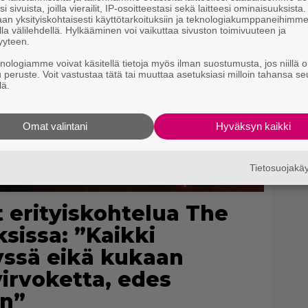
i sivuista, joilla vierailit, IP-osoitteestasi sekä laitteesi ominaisuuksista
an yksityiskohtaisesti käyttötarkoituksiin ja teknologiakumppaneihimm
la välilehdellä. Hylkääminen voi vaikuttaa sivuston toimivuuteen ja
yyteen.
knologiamme voivat käsitellä tietoja myös ilman suostumusta, jos niillä o
u peruste. Voit vastustaa tätä tai muuttaa asetuksiasi milloin tahansa se
lä.
Omat valintani
Hyväksyn kaikki
Tietosuojak
 erityiskohtelua The
sissa: ”Kaikki
yssä eikä kukaan
irvoketta, edes
an”