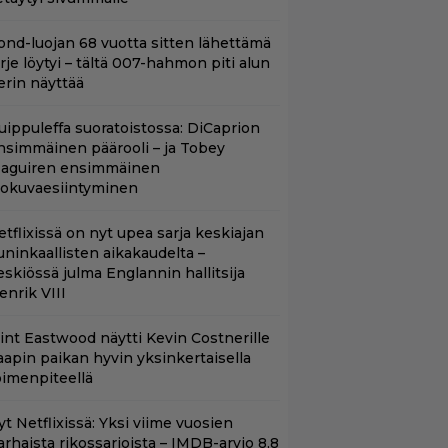
ond-luojan 68 vuotta sitten lähettämä
irje löytyi – tältä 007-hahmon piti alun
erin näyttää
uippuleffa suoratoistossa: DiCaprion
nsimmäinen päärooli – ja Tobey
aguiren ensimmäinen
lokuvaesiintyminen
etflixissä on nyt upea sarja keskiajan
uninkaallisten aikakaudelta –
eskiössä julma Englannin hallitsija
enrik VIII
lint Eastwood näytti Kevin Costnerille
aapin paikan hyvin yksinkertaisella
oimenpiteellä
t Netflixissä: Yksi viime vuosien
arhaista rikossarjoista – IMDB-arvio 8,8