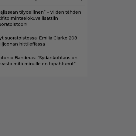
Lajissaan täydellinen” – Viiden tähden
cifitoimintaelokuva lisättiin
uoratoistoon!
yt suoratoistossa: Emilia Clarke 208
iljoonan hittileffassa
ntonio Banderas: ”Sydänkohtaus on
arasta mitä minulle on tapahtunut”