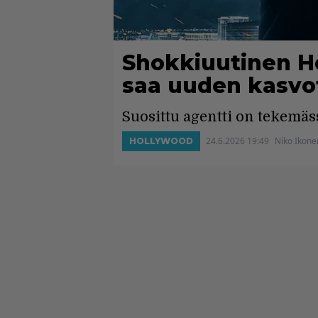
Shokkiuutinen H
saa uuden kasvot
Suosittu agentti on tekemäs
24.6.2026 19:49
Niko Ikone
HOLLYWOOD