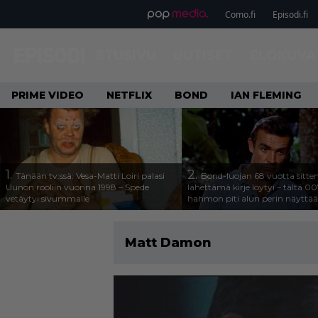
Como.fi
Episodi.fi
ETUSIVU
UUTISET
ELOKUVA
PRIME VIDEO
NETFLIX
BOND
IAN FLEMING
1.
2.
Tänään tv:ssä: Vesa-Matti Loiri palasi
Bond-luojan 68 vuotta sitte
Uunon rooliin vuonna 1998 – Spede
lähettämä kirje löytyi – tältä 00
vetäytyi sivummalle
hahmon piti alun perin näyttää
Matt Damon