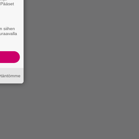
. Pääset
e
n siihen
uraavalla
äytäntömme