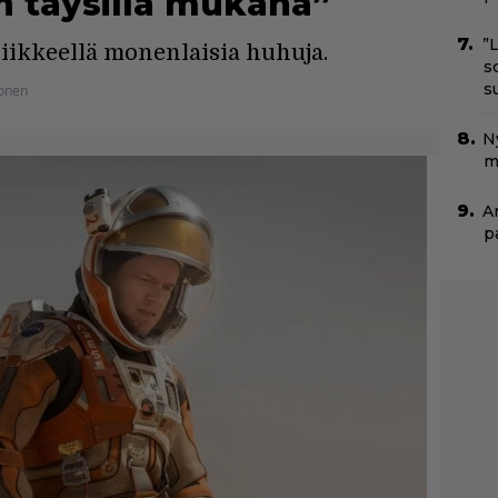
n täysillä mukana”
”
iikkeellä monenlaisia huhuja.
s
s
onen
N
m
A
p