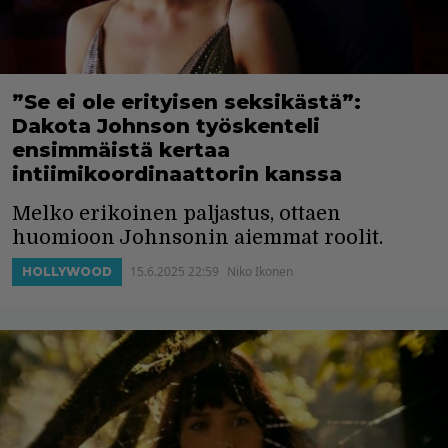
”Se ei ole erityisen seksikästä”:
Dakota Johnson työskenteli
ensimmäistä kertaa
intiimikoordinaattorin kanssa
Melko erikoinen paljastus, ottaen
huomioon Johnsonin aiemmat roolit.
15.6.2025 22:59
Niko Ikonen
HOLLYWOOD