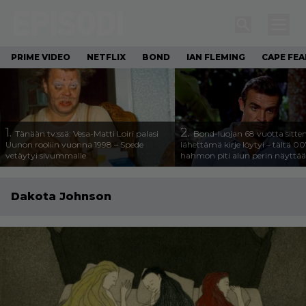
PRIME VIDEO
NETFLIX
BOND
IAN FLEMING
CAPE FEA
1.
2.
Tänään tv:ssä: Vesa-Matti Loiri palasi
Bond-luojan 68 vuotta sitte
Uunon rooliin vuonna 1998 – Spede
lähettämä kirje löytyi – tältä 00
vetäytyi sivummalle
hahmon piti alun perin näyttää
Dakota Johnson