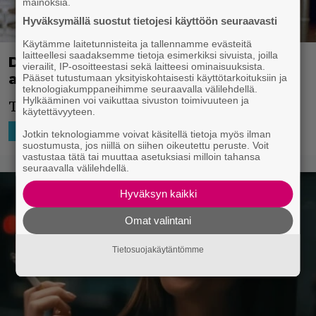
mainoksia.
Hyväksymällä suostut tietojesi käyttöön seuraavasti
Käytämme laitetunnisteita ja tallennamme evästeitä
laitteellesi saadaksemme tietoja esimerkiksi sivuista, joilla
Dakota Johnson on seuraavaksi
vierailit, IP-osoitteestasi sekä laitteesi ominaisuuksista.
androidi – uutta scifiä tulossa
Pääset tutustumaan yksityiskohtaisesti käyttötarkoituksiin ja
teknologiakumppaneihimme seuraavalla välilehdellä.
Hylkääminen voi vaikuttaa sivuston toimivuuteen ja
Tämähän on lupaava uusi elokuva.
käytettävyyteen.
11.11.2025 18:33
Niko Ikonen
HOLLYWOOD
Jotkin teknologiamme voivat käsitellä tietoja myös ilman
suostumusta, jos niillä on siihen oikeutettu peruste. Voit
vastustaa tätä tai muuttaa asetuksiasi milloin tahansa
seuraavalla välilehdellä.
Hyväksyn kaikki
Omat valintani
Tietosuojakäytäntömme