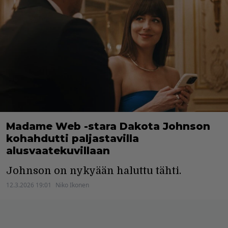
Madame Web -stara Dakota Johnson
kohahdutti paljastavilla
alusvaatekuvillaan
Johnson on nykyään haluttu tähti.
12.3.2026 19:01
Niko Ikonen