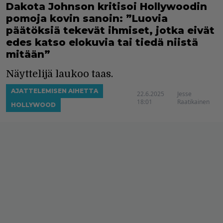
Dakota Johnson kritisoi Hollywoodin
pomoja kovin sanoin: ”Luovia
päätöksiä tekevät ihmiset, jotka eivät
edes katso elokuvia tai tiedä niistä
mitään”
Näyttelijä laukoo taas.
AJATTELEMISEN AIHETTA
22.6.2025
Jesse
18:01
Raatikainen
HOLLYWOOD