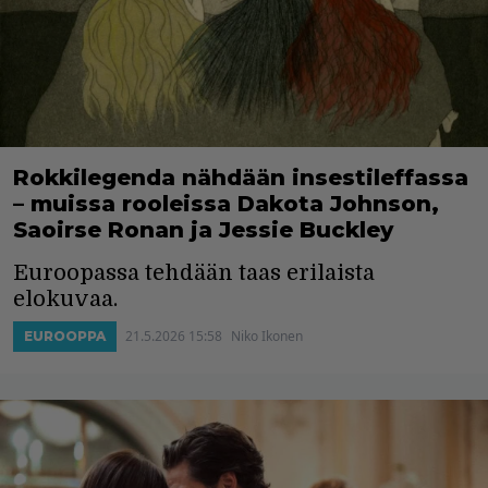
Rokkilegenda nähdään insestileffassa
– muissa rooleissa Dakota Johnson,
Saoirse Ronan ja Jessie Buckley
Euroopassa tehdään taas erilaista
elokuvaa.
21.5.2026 15:58
Niko Ikonen
EUROOPPA