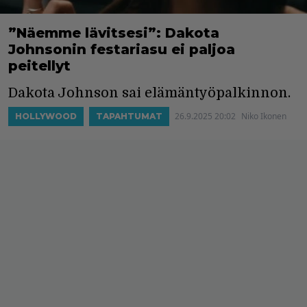
”Näemme lävitsesi”: Dakota
Johnsonin festariasu ei paljoa
peitellyt
Dakota Johnson sai elämäntyöpalkinnon.
26.9.2025 20:02
Niko Ikonen
HOLLYWOOD
TAPAHTUMAT