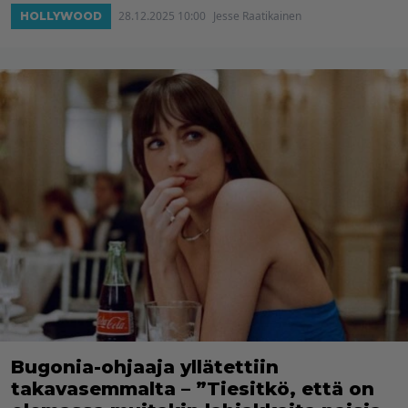
28.12.2025 10:00
Jesse Raatikainen
HOLLYWOOD
Bugonia-ohjaaja yllätettiin
takavasemmalta – ”Tiesitkö, että on