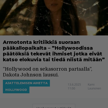
Armotonta kritiikkiä suoraan
pääkallopaikalta – ”Hollywoodissa
päätöksiä tekevät ihmiset jotka eivät
katso elokuvia tai tiedä niistä mitään”
”Hollywood on sekasorron partaalla”,
Dakota Johnson lausui.
AJATTELEMISEN AIHETTA
13.6.2025
Kami
11:00
Launonen
HOLLYWOOD
Artikkelien