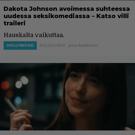
Dakota Johnson avoimessa suhteessa
uudessa seksikomediassa – Katso villi
traileri
Hauskalta vaikuttaa.
24.6.2025 09:01
Jesse Raatikainen
HOLLYWOOD