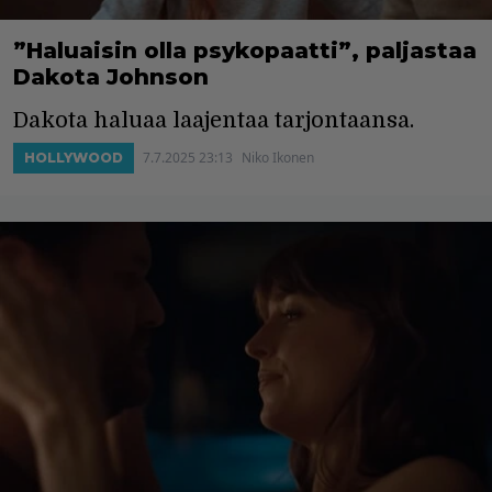
”Haluaisin olla psykopaatti”, paljastaa
Dakota Johnson
Dakota haluaa laajentaa tarjontaansa.
7.7.2025 23:13
Niko Ikonen
HOLLYWOOD