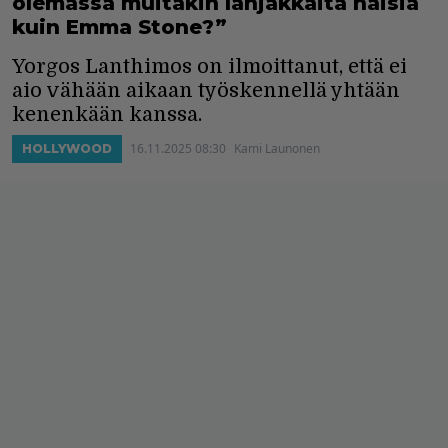
olemassa muitakin lahjakkaita naisia
kuin Emma Stone?”
Yorgos Lanthimos on ilmoittanut, että ei
aio vähään aikaan työskennellä yhtään
kenenkään kanssa.
16.11.2025 08:30
Kami Launonen
HOLLYWOOD