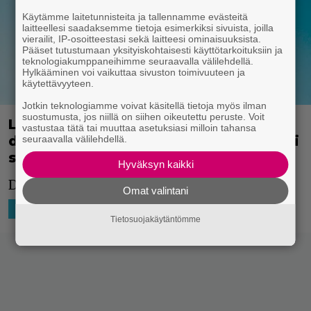
Käytämme laitetunnisteita ja tallennamme evästeitä
laitteellesi saadaksemme tietoja esimerkiksi sivuista, joilla
vierailit, IP-osoitteestasi sekä laitteesi ominaisuuksista.
Pääset tutustumaan yksityiskohtaisesti käyttötarkoituksiin ja
teknologiakumppaneihimme seuraavalla välilehdellä.
Hylkääminen voi vaikuttaa sivuston toimivuuteen ja
käytettävyyteen.
Jotkin teknologiamme voivat käsitellä tietoja myös ilman
suostumusta, jos niillä on siihen oikeutettu peruste. Voit
Lionsgate muokkasi elokuvaa Fall
vastustaa tätä tai muuttaa asetuksiasi milloin tahansa
deepfake-teknologialla – ikäraja täytyi
seuraavalla välilehdellä.
saada alemmaksi
Hyväksyn kaikki
Deepfake taipuu moneen.
Omat valintani
11.8.2022 14:16
Markku Leppilampi
HOLLYWOOD
Tietosuojakäytäntömme