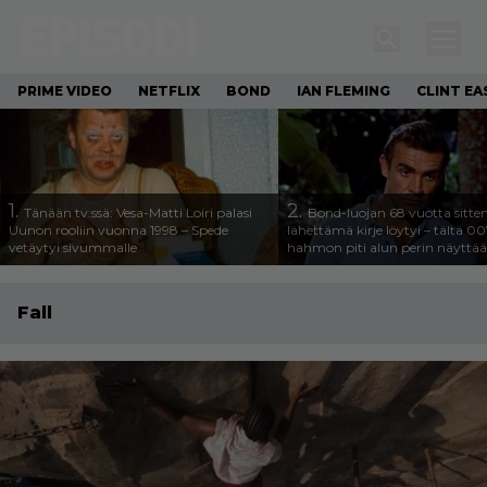
PRIME VIDEO
NETFLIX
BOND
IAN FLEMING
CLINT E
1.
2.
Tänään tv:ssä: Vesa-Matti Loiri palasi
Bond-luojan 68 vuotta sitte
Uunon rooliin vuonna 1998 – Spede
lähettämä kirje löytyi – tältä 00
vetäytyi sivummalle
hahmon piti alun perin näyttää
Fall