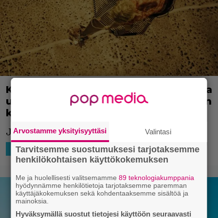
Kauhukunkku Stephen King hehkuttaa
uutta kauhuleffaa: ”Toivon, että olisin
kirjoittanut sen”
Jännärimeininkiä.
Arvostamme yksityisyyttäsi
Valintasi
21.10.2022 08:26
Niko Ikonen
Tarvitsemme suostumuksesi tarjotaksemme
HOLLYWOOD
henkilökohtaisen käyttökokemuksen
Me ja huolellisesti valitsemamme
89 teknologiakumppania
hyödynnämme henkilötietoja tarjotaksemme paremman
käyttäjäkokemuksen sekä kohdentaaksemme sisältöä ja
mainoksia.
Hyväksymällä suostut tietojesi käyttöön seuraavasti