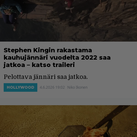
Stephen Kingin rakastama
kauhujännäri vuodelta 2022 saa
jatkoa – katso traileri
Pelottava jännäri saa jatkoa.
4.6.2026 19:02
Niko Ikonen
HOLLYWOOD