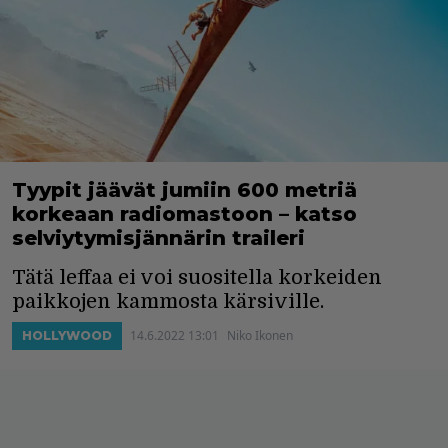
Tyypit jäävät jumiin 600 metriä
korkeaan radiomastoon – katso
selviytymisjännärin traileri
Tätä leffaa ei voi suositella korkeiden
paikkojen kammosta kärsiville.
14.6.2022 13:01
Niko Ikonen
HOLLYWOOD