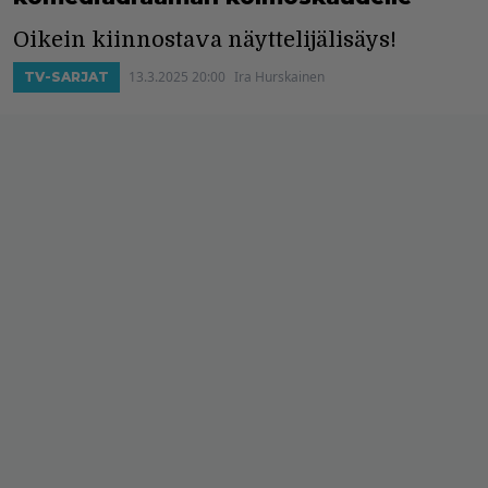
Oikein kiinnostava näyttelijälisäys!
13.3.2025 20:00
Ira Hurskainen
TV-SARJAT