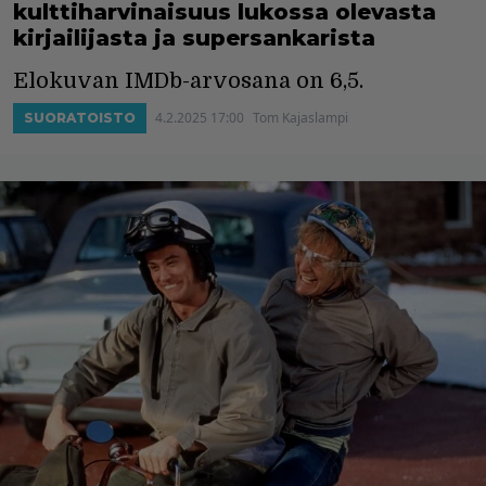
kulttiharvinaisuus lukossa olevasta
kirjailijasta ja supersankarista
Elokuvan IMDb-arvosana on 6,5.
4.2.2025 17:00
Tom Kajaslampi
SUORATOISTO