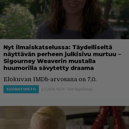
Nyt ilmaiskatselussa: Täydelliseltä
näyttävän perheen julkisivu murtuu –
Sigourney Weaverin mustalla
huumorilla sävytetty draama
Elokuvan IMDb-arvosana on 7,0.
2.7.2026 16:31
Tom Kajaslampi
SUORATOISTO