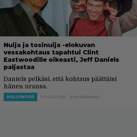
Nuija ja tosinuija -elokuvan
vessakohtaus tapahtui Clint
Eastwoodille oikeasti, Jeff Daniels
paljastaa
Daniels pelkäsi, että kohtaus päättäisi
hänen uransa.
19.5.2024 20:01
Jesse Raatikainen
HOLLYWOOD