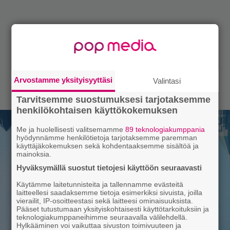
Arvostamme yksityisyyttäsi
Valintasi
Tarvitsemme suostumuksesi tarjotaksemme
henkilökohtaisen käyttökokemuksen
Me ja huolellisesti valitsemamme
89 teknologiakumppania
hyödynnämme henkilötietoja tarjotaksemme paremman
käyttäjäkokemuksen sekä kohdentaaksemme sisältöä ja
mainoksia.
Hyväksymällä suostut tietojesi käyttöön seuraavasti
Käytämme laitetunnisteita ja tallennamme evästeitä
laitteellesi saadaksemme tietoja esimerkiksi sivuista, joilla
vierailit, IP-osoitteestasi sekä laitteesi ominaisuuksista.
Pääset tutustumaan yksityiskohtaisesti käyttötarkoituksiin ja
teknologiakumppaneihimme seuraavalla välilehdellä.
Hylkääminen voi vaikuttaa sivuston toimivuuteen ja