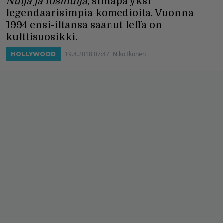
Nuija ja tosinuija
, siinäpä yksi
legendaarisimpia komedioita. Vuonna
1994 ensi-iltansa saanut leffa on
kulttisuosikki.
19.4.2018 07:47
Niko Ikonen
HOLLYWOOD