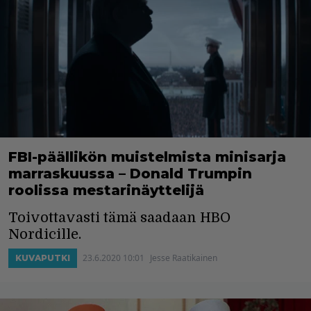
FBI-päällikön muistelmista minisarja
marraskuussa – Donald Trumpin
roolissa mestarinäyttelijä
Toivottavasti tämä saadaan HBO
Nordicille.
23.6.2020 10:01
Jesse Raatikainen
KUVAPUTKI