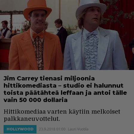
Jim Carrey tienasi miljoonia
hittikomediasta – studio ei halunnut
toista päätähteä leffaan ja antoi tälle
vain 50 000 dollaria
Hittikomediaa varten käytiin melkoiset
palkkaneuvottelut.
23.9.2018 01:00
Lauri Vuotila
HOLLYWOOD