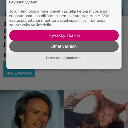
käytettävyyteen.
Jotkin teknologiamme voivat käsitellä tietoja myös ilman
suostumusta, jos niillä on siihen oikeutettu peruste. Voit
vastustaa tätä tai muuttaa asetuksiasi milloin tahansa
Jeff Daniels paljastaa 45-vuotisen
seuraavalla välilehdellä.
avioliittonsa salaisuuden – Kertoo
Hyväksyn kaikki
myös miksi on pysytellyt
julkisuudesta erossa
Omat valintani
Näyttelijän liitto on kestänyt.
Tietosuojakäytäntömme
AJATTELEMISEN AIHETTA
21.5.2024
Jesse
09:01
Raatikainen
HOLLYWOOD