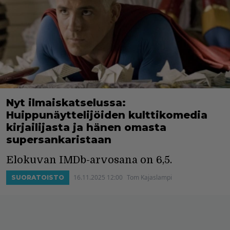
Nyt ilmaiskatselussa:
Huippunäyttelijöiden kulttikomedia
kirjailijasta ja hänen omasta
supersankaristaan
Elokuvan IMDb-arvosana on 6,5.
16.11.2025 12:00
Tom Kajaslampi
SUORATOISTO