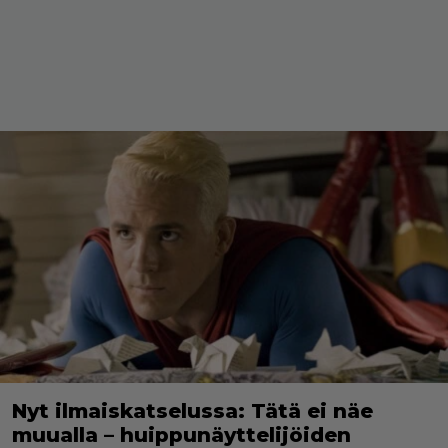
Nyt ilmaiskatselussa: Tätä ei näe
muualla – huippunäyttelijöiden