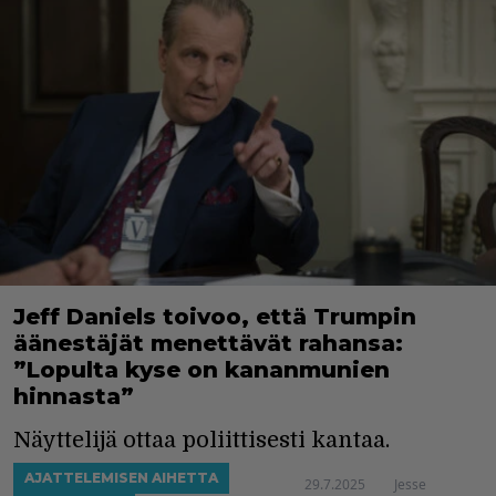
Jeff Daniels toivoo, että Trumpin
äänestäjät menettävät rahansa:
”Lopulta kyse on kananmunien
hinnasta”
Näyttelijä ottaa poliittisesti kantaa.
AJATTELEMISEN AIHETTA
29.7.2025
Jesse