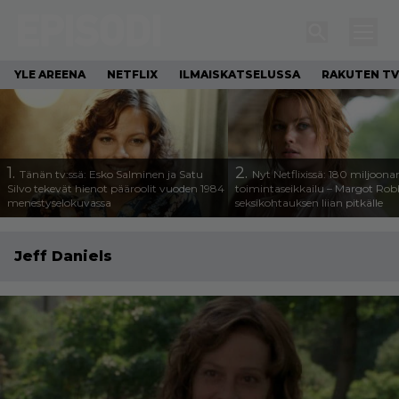
YLE AREENA
NETFLIX
ILMAISKATSELUSSA
RAKUTEN TV
1.
2.
Tänän tv:ssä: Esko Salminen ja Satu
Nyt Netflixissä: 180 miljoona
Silvo tekevät hienot pääroolit vuoden 1984
toimintaseikkailu – Margot Robb
menestyselokuvassa
seksikohtauksen liian pitkälle
Jeff Daniels