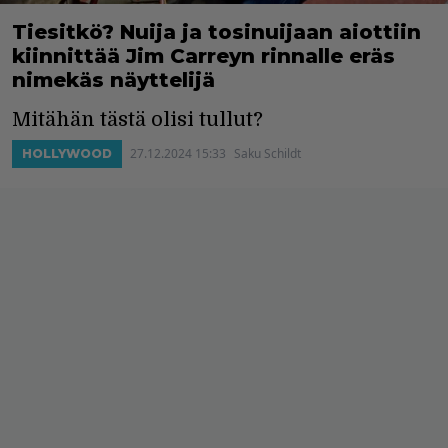
Tiesitkö? Nuija ja tosinuijaan aiottiin
kiinnittää Jim Carreyn rinnalle eräs
nimekäs näyttelijä
Mitähän tästä olisi tullut?
27.12.2024 15:33
Saku Schildt
HOLLYWOOD