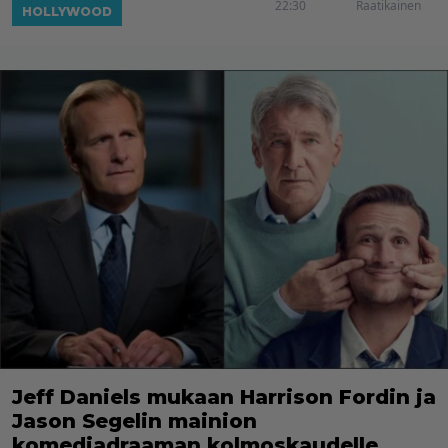
22:30
Raatikainen
HOLLYWOOD
Jeff Daniels mukaan Harrison Fordin ja
Jason Segelin mainion
komediadraaman kolmoskaudelle