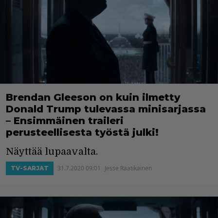
Brendan Gleeson on kuin ilmetty
Donald Trump tulevassa minisarjassa
– Ensimmäinen traileri
perusteellisesta työstä julki!
Näyttää lupaavalta.
31.7.2020 09:01
Jesse Raatikainen
TV-SARJAT