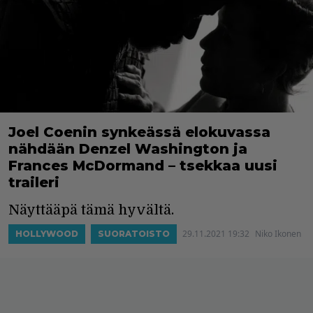
Joel Coenin synkeässä elokuvassa
nähdään Denzel Washington ja
Frances McDormand – tsekkaa uusi
traileri
Näyttääpä tämä hyvältä.
29.11.2021 19:32
Niko Ikonen
HOLLYWOOD
SUORATOISTO