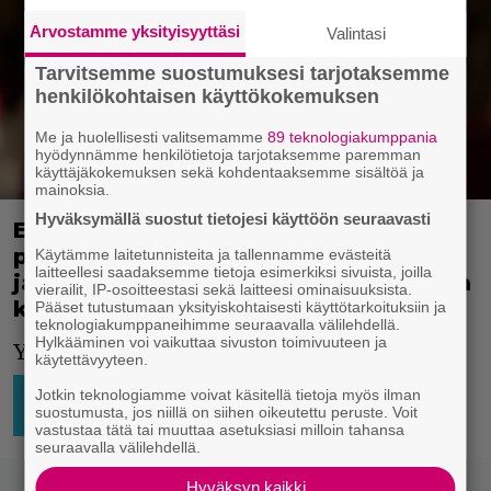
Arvostamme yksityisyyttäsi
Valintasi
Tarvitsemme suostumuksesi tarjotaksemme
henkilökohtaisen käyttökokemuksen
Me ja huolellisesti valitsemamme
89 teknologiakumppania
hyödynnämme henkilötietoja tarjotaksemme paremman
käyttäjäkokemuksen sekä kohdentaaksemme sisältöä ja
mainoksia.
Hyväksymällä suostut tietojesi käyttöön seuraavasti
Ensimmäinen kuva Joel Coenin A24-
projektista julki – Denzel Washington
Käytämme laitetunnisteita ja tallennamme evästeitä
laitteellesi saadaksemme tietoja esimerkiksi sivuista, joilla
ja Frances McDormand raa’an teoksen
vierailit, IP-osoitteestasi sekä laitteesi ominaisuuksista.
kimpussa
Pääset tutustumaan yksityiskohtaisesti käyttötarkoituksiin ja
teknologiakumppaneihimme seuraavalla välilehdellä.
Hylkääminen voi vaikuttaa sivuston toimivuuteen ja
Yksi vuoden odotetuimmista elokuvista.
käytettävyyteen.
HOLLYWOOD
Jotkin teknologiamme voivat käsitellä tietoja myös ilman
26.7.2021
Jesse
suostumusta, jos niillä on siihen oikeutettu peruste. Voit
17:01
Raatikainen
MAAILMALTA
vastustaa tätä tai muuttaa asetuksiasi milloin tahansa
seuraavalla välilehdellä.
Hyväksyn kaikki