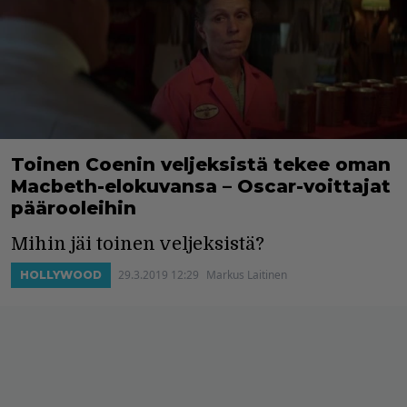
Toinen Coenin veljeksistä tekee oman
Macbeth-elokuvansa – Oscar-voittajat
päärooleihin
Mihin jäi toinen veljeksistä?
29.3.2019 12:29
Markus Laitinen
HOLLYWOOD