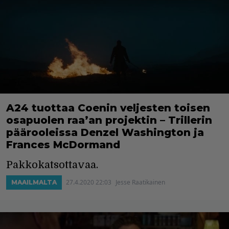
A24 tuottaa Coenin veljesten toisen
osapuolen raa’an projektin – Trillerin
päärooleissa Denzel Washington ja
Frances McDormand
Pakkokatsottavaa.
27.4.2020 22:03
Jesse Raatikainen
MAAILMALTA