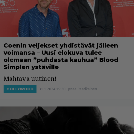
Coenin veljekset yhdistävät jälleen
voimansa – Uusi elokuva tulee
olemaan ”puhdasta kauhua” Blood
Simplen ystäville
Mahtava uutinen!
31.1.2024 19:30
Jesse Raatikainen
HOLLYWOOD