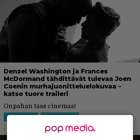
Denzel Washington ja Frances
McDormand tähdittävät tulevaa Joen
Coenin murhajuonitteluelokuvaa –
katso tuore traileri
Onpahan taas cinemaa!
21.9.2021 18:31
Niko Ikonen
HOLLYWOOD
SUORATOISTO