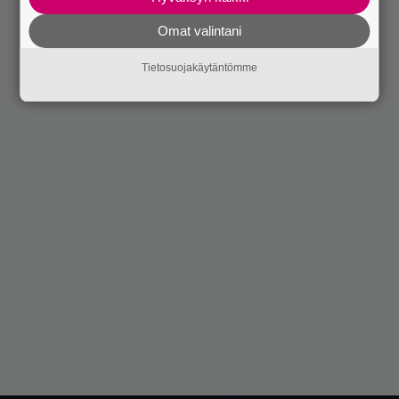
Omat valintani
Tietosuojakäytäntömme