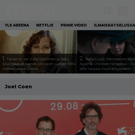
YLE AREENA
NETFLIX
PRIME VIDEO
ILMAISKATSELUSSA
1.
2.
Tänän tv:ssä: Esko Salminen ja Satu
Illalla tv:ssä: Perinteinen dek
Silvo tekevät hienot pääroolit vuoden 1984
Agatha Christien hengessä – v
menestyselokuvassa
leffa tarjoaa murhamysteerin
Joel Coen