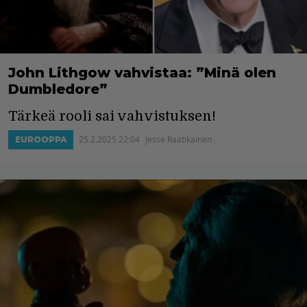
John Lithgow vahvistaa: ”Minä olen
Dumbledore”
Tärkeä rooli sai vahvistuksen!
25.2.2025 22:04
Jesse Raatikainen
EUROOPPA