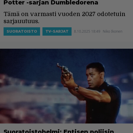
Potter -sarjan Dumbledorena
Tämä on varmasti vuoden 2027 odotetuin
sarjauutuus.
8.10.2025 18:49
Niko Ikonen
SUORATOISTO
TV-SARJAT
Suoratoistohelmi: Entisen poliisin