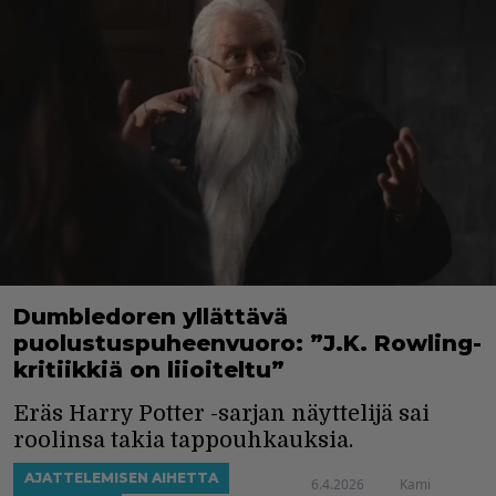
Dumbledoren yllättävä
puolustuspuheenvuoro: ”J.K. Rowling-
kritiikkiä on liioiteltu”
Eräs Harry Potter -sarjan näyttelijä sai
roolinsa takia tappouhkauksia.
AJATTELEMISEN AIHETTA
6.4.2026
Kami