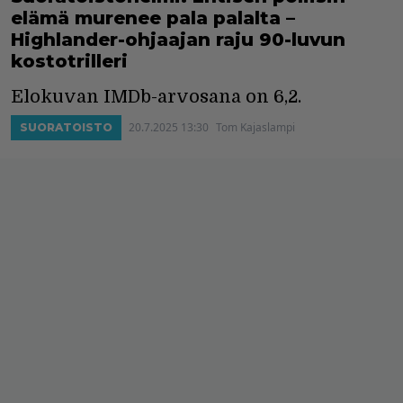
elämä murenee pala palalta –
Highlander-ohjaajan raju 90-luvun
kostotrilleri
Elokuvan IMDb-arvosana on 6,2.
20.7.2025 13:30
Tom Kajaslampi
SUORATOISTO