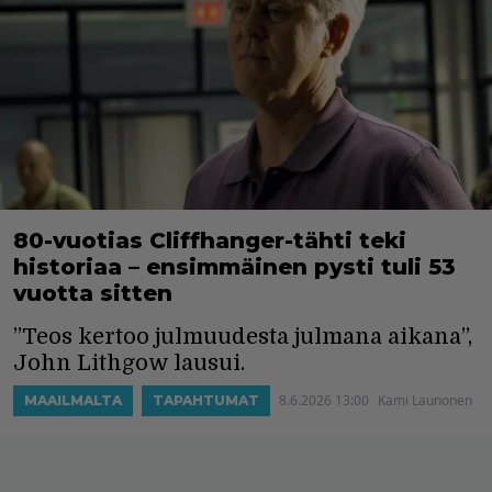
80-vuotias Cliffhanger-tähti teki
historiaa – ensimmäinen pysti tuli 53
vuotta sitten
”Teos kertoo julmuudesta julmana aikana”,
John Lithgow lausui.
8.6.2026 13:00
Kami Launonen
MAAILMALTA
TAPAHTUMAT