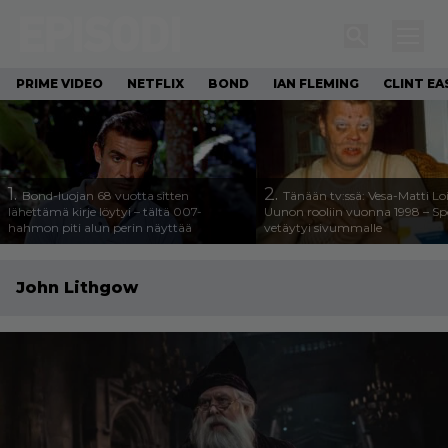
PRIME VIDEO
NETFLIX
BOND
IAN FLEMING
CLINT E
1.
2.
Bond-luojan 68 vuotta sitten
Tänään tv:ssä: Vesa-Matti Loi
lähettämä kirje löytyi – tältä 007-
Uunon rooliin vuonna 1998 – Sp
hahmon piti alun perin näyttää
vetäytyi sivummalle
John Lithgow