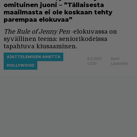
omituinen juoni – ”Tällaisesta
maailmasta ei ole koskaan tehty
parempaa elokuvaa”
The Rule of Jenny Pen
-elokuvassa on
syvällinen teema: seniorikodeissa
tapahtuva kiusaaminen.
AJATTELEMISEN AIHETTA
8.3.2025
Kami
12:00
Launonen
HOLLYWOOD