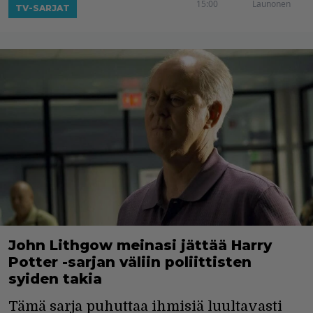
15:00
Launonen
TV-SARJAT
John Lithgow meinasi jättää Harry
Potter -sarjan väliin poliittisten
syiden takia
Tämä sarja puhuttaa ihmisiä luultavasti