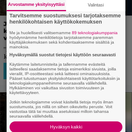
Arvostamme yksityisyyttäsi
Valintasi
Tarvitsemme suostumuksesi tarjotaksemme
henkilökohtaisen käyttökokemuksen
John Lithgow: ”J.K. Rowlingin
kommenteilla ei ollut mitään
Me ja huolellisesti valitsemamme
89 teknologiakumppania
vaikutusta Harry Potter -rooliini”
hyödynnämme henkilötietoja tarjotaksemme paremman
käyttäjäkokemuksen sekä kohdentaaksemme sisältöä ja
mainoksia.
”Mitä tekemistä tällä on edes minun
Hyväksymällä suostut tietojesi käyttöön seuraavasti
kanssani?”, Lithgow ihmetteli.
Käytämme laitetunnisteita ja tallennamme evästeitä
AJATTELEMISEN AIHETTA
28.4.2025
Kami
laitteellesi saadaksemme tietoja esimerkiksi sivuista, joilla
13:30
Launonen
vierailit, IP-osoitteestasi sekä laitteesi ominaisuuksista.
TV-SARJAT
Pääset tutustumaan yksityiskohtaisesti käyttötarkoituksiin ja
teknologiakumppaneihimme seuraavalla välilehdellä.
Hylkääminen voi vaikuttaa sivuston toimivuuteen ja
käytettävyyteen.
Jotkin teknologiamme voivat käsitellä tietoja myös ilman
suostumusta, jos niillä on siihen oikeutettu peruste. Voit
vastustaa tätä tai muuttaa asetuksiasi milloin tahansa
seuraavalla välilehdellä.
Hyväksyn kaikki