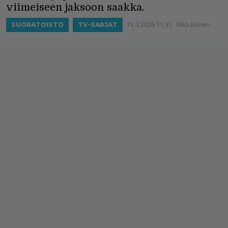
viimeiseen jaksoon saakka.
19.3.2026 11:33
Niko Ikonen
SUORATOISTO
TV-SARJAT