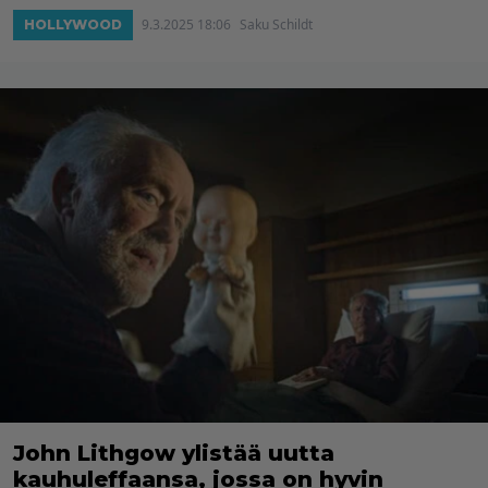
9.3.2025 18:06
Saku Schildt
HOLLYWOOD
John Lithgow ylistää uutta
kauhuleffaansa, jossa on hyvin