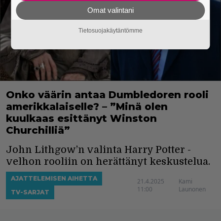
Omat valintani
Tietosuojakäytäntömme
Onko väärin antaa Dumbledoren rooli
amerikkalaiselle? – ”Minä olen
kuulkaas esittänyt Winston
Churchilliä”
John Lithgow’n valinta Harry Potter -
velhon rooliin on herättänyt keskustelua.
AJATTELEMISEN AIHETTA
21.4.2025
Kami
11:00
Launonen
TV-SARJAT