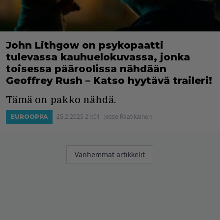
John Lithgow on psykopaatti
tulevassa kauhuelokuvassa, jonka
toisessa pääroolissa nähdään
Geoffrey Rush – Katso hyytävä traileri!
Tämä on pakko nähdä.
25.2.2025 21:01
Jesse Raatikainen
EUROOPPA
Artikkelien
Vanhemmat artikkelit
selaus