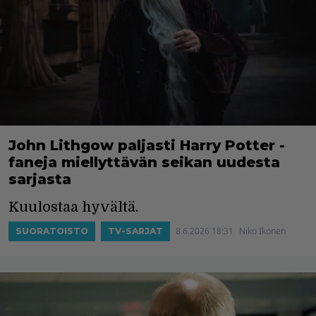
John Lithgow paljasti Harry Potter -
faneja miellyttävän seikan uudesta
sarjasta
Kuulostaa hyvältä.
8.6.2026 18:31
Niko Ikonen
SUORATOISTO
TV-SARJAT