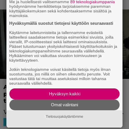
Me ja huolellisesti valitsemamme
89 teknologiakumppania
hyödynnämme henkilötietoja tarjotaksemme paremman
käyttäjäkokemuksen sekä kohdentaaksemme sisältöä ja
mainoksia.
Hyväksymällä suostut tietojesi käyttöön seuraavasti
Käytämme laitetunnisteita ja tallennamme evästeitä
laitteellesi saadaksemme tietoja esimerkiksi sivuista, joilla
vierailit, IP-osoitteestasi sekä laitteesi ominaisuuksista.
Pääset tutustumaan yksityiskohtaisesti käyttötarkoituksiin ja
teknologiakumppaneihimme seuraavalla välilehdellä.
Hylkääminen voi vaikuttaa sivuston toimivuuteen ja
käytettävyyteen.
Jotkin teknologiamme voivat käsitellä tietoja myös ilman
suostumusta, jos niillä on siihen oikeutettu peruste. Voit
vastustaa tätä tai muuttaa asetuksiasi milloin tahansa
seuraavalla välilehdellä.
Aikamatkustelua ja moraalista
pohdintaa – katso scifi-leffa Aporian
Hyväksyn kaikki
traileri
Omat valintani
Vaikuttaa mielenkiintoiselta pikkuleffalta.
Tietosuojakäytäntömme
19.7.2023 22:02
Niko Ikonen
SUORATOISTO