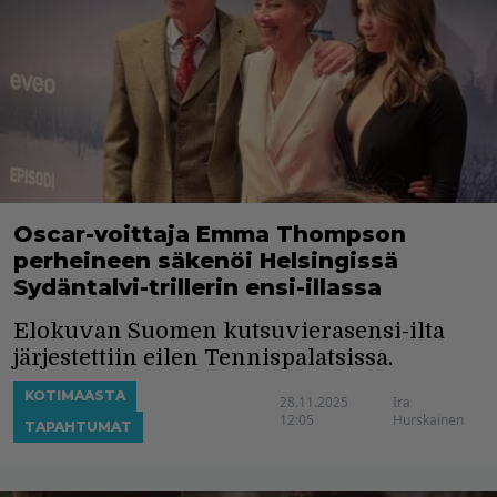
Oscar-voittaja Emma Thompson
perheineen säkenöi Helsingissä
Sydäntalvi-trillerin ensi-illassa
Elokuvan Suomen kutsuvierasensi-ilta
järjestettiin eilen Tennispalatsissa.
KOTIMAASTA
28.11.2025
Ira
12:05
Hurskainen
TAPAHTUMAT