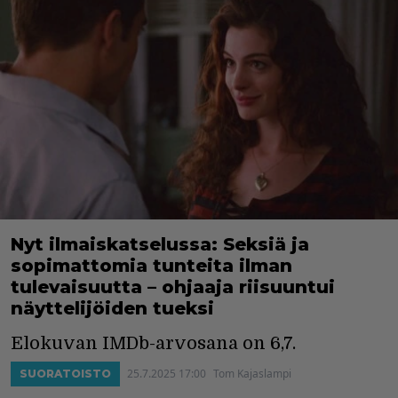
Nyt ilmaiskatselussa: Seksiä ja
sopimattomia tunteita ilman
tulevaisuutta – ohjaaja riisuuntui
näyttelijöiden tueksi
Elokuvan IMDb-arvosana on 6,7.
25.7.2025 17:00
Tom Kajaslampi
SUORATOISTO