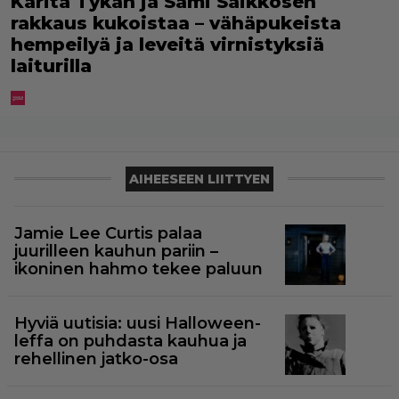
Karita Tykän ja Sami Saikkosen
rakkaus kukoistaa – vähäpukeista
hempeilyä ja leveitä virnistyksiä
laiturilla
AIHEESEEN LIITTYEN
Jamie Lee Curtis palaa
juurilleen kauhun pariin –
ikoninen hahmo tekee paluun
Hyviä uutisia: uusi Halloween-
leffa on puhdasta kauhua ja
rehellinen jatko-osa