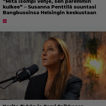
”Mitä isompi vehje, sen paremmin
kulkee” – Susanna Penttilä suuntasi
Bangbussinsa Helsingin keskustaan