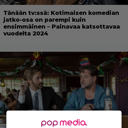
Tänään tv:ssä: Kotimaisen komedian
jatko-osa on parempi kuin
ensimmäinen – Painavaa katsottavaa
vuodelta 2024