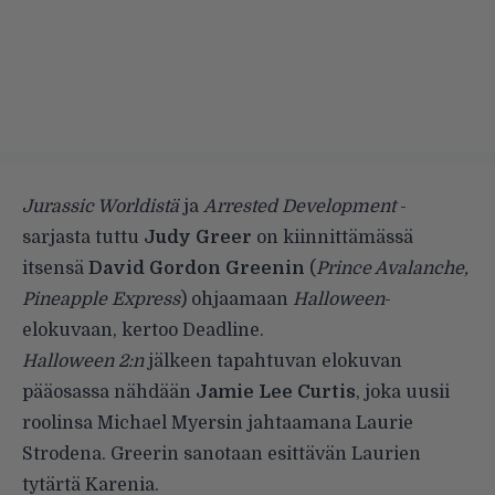
Jurassic Worldistä
ja
Arrested Development
-
sarjasta tuttu
Judy Greer
on kiinnittämässä
itsensä
David Gordon Greenin
(
Prince Avalanche,
Pineapple Express
) ohjaamaan
Halloween
-
elokuvaan, kertoo
Deadline
.
Halloween 2:n
jälkeen tapahtuvan elokuvan
pääosassa nähdään
Jamie Lee Curtis
, joka uusii
roolinsa Michael Myersin jahtaamana Laurie
Strodena. Greerin sanotaan esittävän Laurien
tytärtä Karenia.