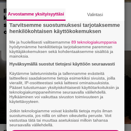
Illalla tv:ssä: Tähtikaksikon kemia
Arvostamme yksityisyyttäsi
Valintasi
kantaa Hollywoodin rikoskomediaa –
suomalainen este kaatoi jatko-
Tarvitsemme suostumuksesi tarjotaksemme
henkilökohtaisen käyttökokemuksen
osahaaveet
Me ja huolellisesti valitsemamme
89 teknologiakumppania
hyödynnämme henkilötietoja tarjotaksemme paremman
käyttäjäkokemuksen sekä kohdentaaksemme sisältöä ja
mainoksia.
Hyväksymällä suostut tietojesi käyttöön seuraavasti
Käytämme laitetunnisteita ja tallennamme evästeitä
laitteellesi saadaksemme tietoja esimerkiksi sivuista, joilla
vierailit, IP-osoitteestasi sekä laitteesi ominaisuuksista.
Pääset tutustumaan yksityiskohtaisesti käyttötarkoituksiin ja
teknologiakumppaneihimme seuraavalla välilehdellä.
Hylkääminen voi vaikuttaa sivuston toimivuuteen ja
käytettävyyteen.
Jotkin teknologiamme voivat käsitellä tietoja myös ilman
suostumusta, jos niillä on siihen oikeutettu peruste. Voit
vastustaa tätä tai muuttaa asetuksiasi milloin tahansa
seuraavalla välilehdellä.