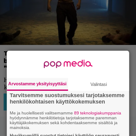
Tom Hardy koki nöyryytyksen
brutaalissa kamppailulajissa –
”Pohjimmiltaan pelkäsin muita äijiä”
Hardy ei halua mennä hautaan ennen
Arvostamme yksityisyyttäsi
Valintasi
kuin on voittanut pelkonsa.
Tarvitsemme suostumuksesi tarjotaksemme
AJATTELEMISEN AIHETTA
14.5.2025
Kami
henkilökohtaisen käyttökokemuksen
10:30
Launonen
HOLLYWOOD
Me ja huolellisesti valitsemamme
89 teknologiakumppania
hyödynnämme henkilötietoja tarjotaksemme paremman
käyttäjäkokemuksen sekä kohdentaaksemme sisältöä ja
mainoksia.
Hyväksymällä suostut tietojesi käyttöön seuraavasti