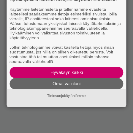
Käytämme laitetunnisteita ja tallennamme evästeitä
laitteellesi saadaksemme tietoja esimerkiksi sivuista, joilla
vierailit, IP-osoitteestasi sekä laitteesi ominaisuuksista.
Pääset tutustumaan yksityiskohtaisesti käyttötarkoituksiin ja
teknologiakumppaneihimme seuraavalla välilehdellä.
Hylkääminen voi vaikuttaa sivuston toimivuuteen ja
käytettävyyteen.
Jotkin teknologiamme voivat käsitellä tietoja myös ilman
suostumusta, jos niillä on siihen oikeutettu peruste. Voit
vastustaa tätä tai muuttaa asetuksiasi milloin tahansa
seuraavalla välilehdellä.
Hyväksyn kaikki
Omat valintani
Tietosuojakäytäntömme