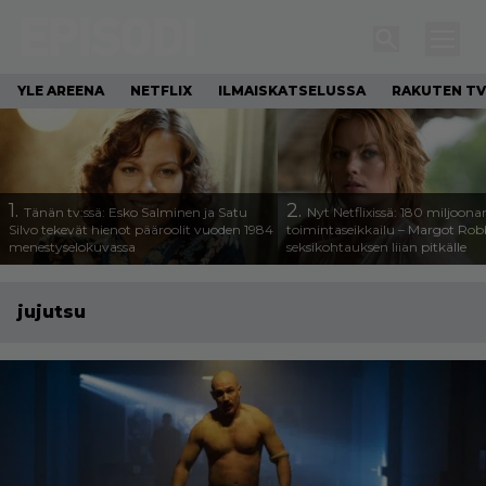
YLE AREENA
NETFLIX
ILMAISKATSELUSSA
RAKUTEN TV
1.
2.
Tänän tv:ssä: Esko Salminen ja Satu
Nyt Netflixissä: 180 miljoona
Silvo tekevät hienot pääroolit vuoden 1984
toimintaseikkailu – Margot Robb
menestyselokuvassa
seksikohtauksen liian pitkälle
jujutsu