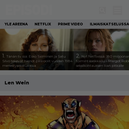
YLE AREENA
NETFLIX
PRIME VIDEO
ILMAISKATSELUSSA
1.
2.
Tänän tv:ssä: Esko Salminen ja Satu
Nyt Netflixissä: 180 miljoona
Silvo tekevät hienot pääroolit vuoden 1984
toimintaseikkailu – Margot Robb
menestyselokuvassa
seksikohtauksen liian pitkälle
Len Wein