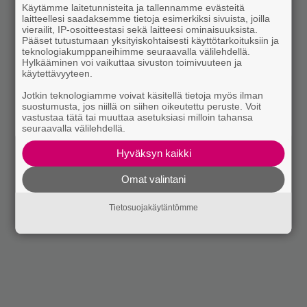
Käytämme laitetunnisteita ja tallennamme evästeitä
laitteellesi saadaksemme tietoja esimerkiksi sivuista, joilla
vierailit, IP-osoitteestasi sekä laitteesi ominaisuuksista.
Pääset tutustumaan yksityiskohtaisesti käyttötarkoituksiin ja
teknologiakumppaneihimme seuraavalla välilehdellä.
Hylkääminen voi vaikuttaa sivuston toimivuuteen ja
käytettävyyteen.
Jotkin teknologiamme voivat käsitellä tietoja myös ilman
suostumusta, jos niillä on siihen oikeutettu peruste. Voit
vastustaa tätä tai muuttaa asetuksiasi milloin tahansa
seuraavalla välilehdellä.
Hyväksyn kaikki
Omat valintani
Tietosuojakäytäntömme