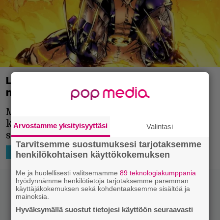
Legendaarinen sarjakuvantekijä on
menehtynyt
Marvelin ja DC Comicsin sarjakuvia
käsikirjoittanut Len Wein kuoli
Arvostamme yksityisyyttäsi
Valintasi
sunnuntaina 69-vuotiaana.
Tarvitsemme suostumuksesi tarjotaksemme
11.9.2017 10:31
Joonatan Porras
MAAILMALTA
henkilökohtaisen käyttökokemuksen
Me ja huolellisesti valitsemamme
89 teknologiakumppania
hyödynnämme henkilötietoja tarjotaksemme paremman
käyttäjäkokemuksen sekä kohdentaaksemme sisältöä ja
mainoksia.
Hyväksymällä suostut tietojesi käyttöön seuraavasti