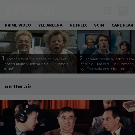
PRIME VIDEO
YLE AREENA
NETFLIX
SCIFI
CAPE FEAR
1.
2.
Tänään tv:ssä: Turhapuro-elokuva
Tänään tv:ssä: Vuoden 2024
karahti kiville vuonna 1993 – ”Huonoin
laatuelokuva ei tullut Suomeen 
Uuno!”
Nyt Teemalla ensiesityksenä
on the air