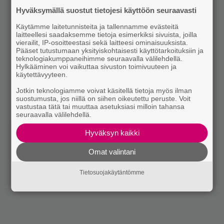
Hyväksymällä suostut tietojesi käyttöön seuraavasti
Käytämme laitetunnisteita ja tallennamme evästeitä
laitteellesi saadaksemme tietoja esimerkiksi sivuista, joilla
vierailit, IP-osoitteestasi sekä laitteesi ominaisuuksista.
Pääset tutustumaan yksityiskohtaisesti käyttötarkoituksiin ja
teknologiakumppaneihimme seuraavalla välilehdellä.
Hylkääminen voi vaikuttaa sivuston toimivuuteen ja
käytettävyyteen.
Jotkin teknologiamme voivat käsitellä tietoja myös ilman
suostumusta, jos niillä on siihen oikeutettu peruste. Voit
vastustaa tätä tai muuttaa asetuksiasi milloin tahansa
seuraavalla välilehdellä.
Hyväksyn kaikki
Omat valintani
Tietosuojakäytäntömme