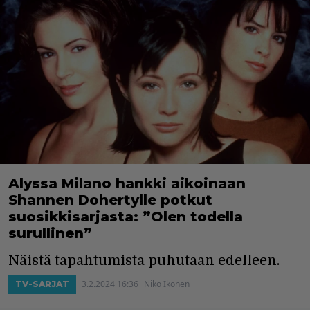
Alyssa Milano hankki aikoinaan
Shannen Dohertylle potkut
suosikkisarjasta: ”Olen todella
surullinen”
Näistä tapahtumista puhutaan edelleen.
3.2.2024 16:36
Niko Ikonen
TV-SARJAT