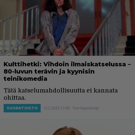
Kulttihetki: Vihdoin ilmaiskatselussa –
80-luvun terävin ja kyynisin
teinikomedia
Tätä katselumahdollisuutta ei kannata
ohittaa.
12.2.2025 21:00
Tom Kajaslampi
SUORATOISTO