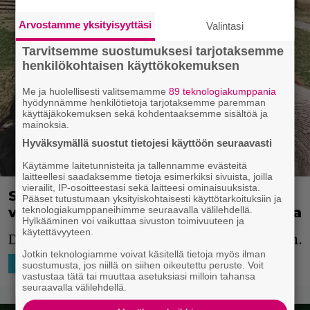
Arvostamme yksityisyyttäsi
Valintasi
Tarvitsemme suostumuksesi tarjotaksemme
henkilökohtaisen käyttökokemuksen
Me ja huolellisesti valitsemamme
89 teknologiakumppania
hyödynnämme henkilötietoja tarjotaksemme paremman
käyttäjäkokemuksen sekä kohdentaaksemme sisältöä ja
mainoksia.
Hyväksymällä suostut tietojesi käyttöön seuraavasti
Käytämme laitetunnisteita ja tallennamme evästeitä
laitteellesi saadaksemme tietoja esimerkiksi sivuista, joilla
vierailit, IP-osoitteestasi sekä laitteesi ominaisuuksista.
Syöpäsairas Shannen Doherty
Pääset tutustumaan yksityiskohtaisesti käyttötarkoituksiin ja
valmistautuu parhaillaan kuolemaansa
teknologiakumppaneihimme seuraavalla välilehdellä.
Hylkääminen voi vaikuttaa sivuston toimivuuteen ja
käytettävyyteen.
Doherty aikoo kuitenkin jatkaa taisteluaan.
Jotkin teknologiamme voivat käsitellä tietoja myös ilman
4.4.2024 15:15
Niko Ikonen
AJATTELEMISEN AIHETTA
suostumusta, jos niillä on siihen oikeutettu peruste. Voit
vastustaa tätä tai muuttaa asetuksiasi milloin tahansa
seuraavalla välilehdellä.