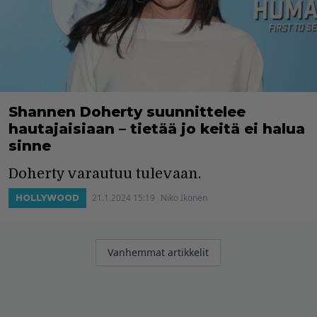
Shannen Doherty suunnittelee
hautajaisiaan – tietää jo keitä ei halua
sinne
Doherty varautuu tulevaan.
21.1.2024 15:19
Niko Ikonen
HOLLYWOOD
Artikkelien
Vanhemmat artikkelit
selaus