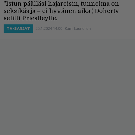
”Istun päälläsi hajareisin, tunnelma on
seksikäs ja – ei hyvänen aika”, Doherty
selitti Priestleylle.
25.1.2024 14:00
Kami Launonen
TV-SARJAT