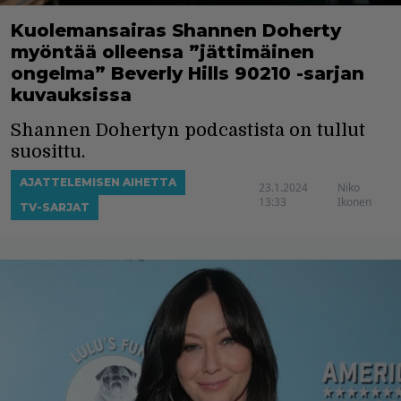
Kuolemansairas Shannen Doherty
myöntää olleensa ”jättimäinen
ongelma” Beverly Hills 90210 -sarjan
kuvauksissa
Shannen Dohertyn podcastista on tullut
suosittu.
AJATTELEMISEN AIHETTA
23.1.2024
Niko
13:33
Ikonen
TV-SARJAT