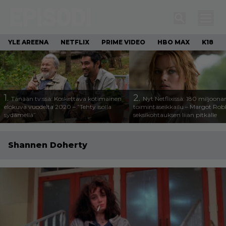
YLE AREENA
NETFLIX
PRIME VIDEO
HBO MAX
K18
1.
2.
Tänään tv:ssä: Koskettava kotimainen
Nyt Netflixissä: 180 miljoona
elokuva vuodelta 2020 – ”Tehty isolla
toimintaseikkailu – Margot Robb
sydämellä”
seksikohtauksen liian pitkälle
Shannen Doherty