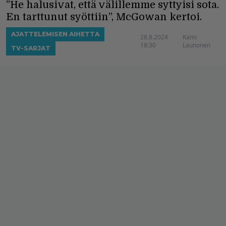
”He halusivat, että välillemme syttyisi sota.
En tarttunut syöttiin”, McGowan kertoi.
AJATTELEMISEN AIHETTA
28.8.2024
Kami
18:30
Launonen
TV-SARJAT