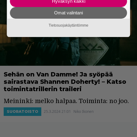
Hyväksyn kaikki
Omat valintani
Tietosuojakäytäntömme
Sehän on Van Damme! Ja syöpää
sairastava Shannen Doherty! – Katso
toimintatrillerin traileri
Meininki: melko halpaa. Toiminta: no joo.
25.3.2024 21:01
Niko Ikonen
SUORATOISTO