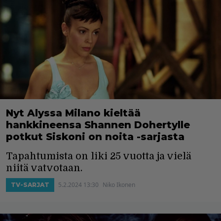
Nyt Alyssa Milano kieltää
hankkineensa Shannen Dohertylle
potkut Siskoni on noita -sarjasta
Tapahtumista on liki 25 vuotta ja vielä
niitä vatvotaan.
5.2.2024 13:30
Niko Ikonen
TV-SARJAT