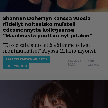
Shannen Dohertyn kanssa vuosia
riidellyt noitasisko muisteli
edesmennyttä kollegaansa –
”Maailmasta puuttuu nyt jotakin”
”Ei ole salaisuus, että välimme olivat
monimutkaiset”, Alyssa Milano myönsi.
AJATTELEMISEN AIHETTA
15.7.2024
Kami
10:00
Launonen
HOLLYWOOD