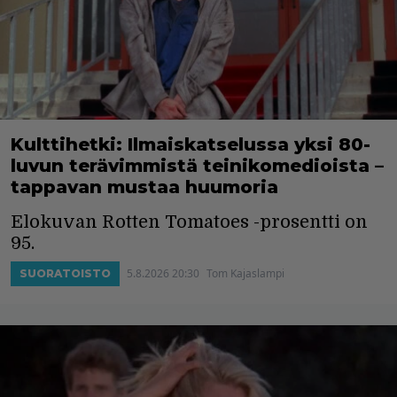
Kulttihetki: Ilmaiskatselussa yksi 80-
luvun terävimmistä teinikomedioista –
tappavan mustaa huumoria
Elokuvan Rotten Tomatoes -prosentti on
95.
5.8.2026 20:30
Tom Kajaslampi
SUORATOISTO