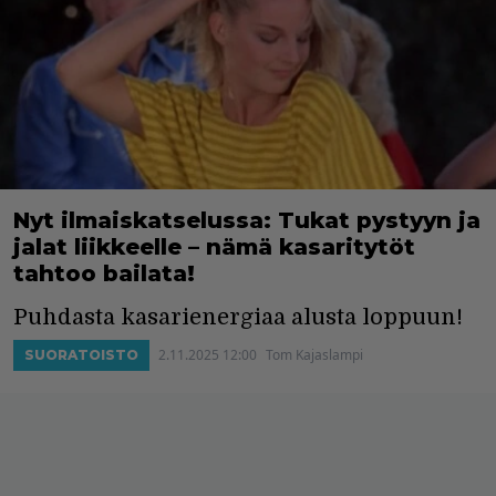
Nyt ilmaiskatselussa: Tukat pystyyn ja
jalat liikkeelle – nämä kasaritytöt
tahtoo bailata!
Puhdasta kasarienergiaa alusta loppuun!
2.11.2025 12:00
Tom Kajaslampi
SUORATOISTO