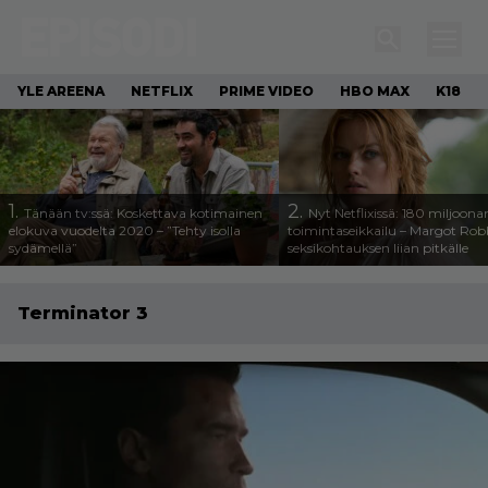
YLE AREENA
NETFLIX
PRIME VIDEO
HBO MAX
K18
1.
2.
Tänään tv:ssä: Koskettava kotimainen
Nyt Netflixissä: 180 miljoona
elokuva vuodelta 2020 – ”Tehty isolla
toimintaseikkailu – Margot Robb
sydämellä”
seksikohtauksen liian pitkälle
Terminator 3