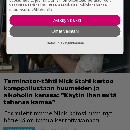
suostumusta, jos niillä on siihen oikeutettu peruste. Voit
vastustaa tätä tai muuttaa asetuksiasi milloin tahansa
seuraavalla välilehdellä.
Hyväksyn kaikki
Omat valintani
Tietosuojakäytäntömme
Terminator-tähti Nick Stahl kertoo
kamppailustaan huumeiden ja
alkoholin kanssa: ”Käytin ihan mitä
tahansa kamaa”
Jos mietit minne Nick katosi, niin nyt
hänellä on tarina kerrottavanaan.