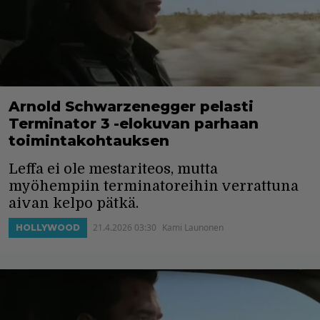
Arnold Schwarzenegger pelasti
Terminator 3 -elokuvan parhaan
toimintakohtauksen
Leffa ei ole mestariteos, mutta
myöhempiin terminatoreihin verrattuna
aivan kelpo pätkä.
21.4.2026 03:30
Kami Launonen
HOLLYWOOD