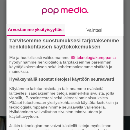
Arvostamme yksityisyyttäsi
Valintasi
Tarvitsemme suostumuksesi tarjotaksemme
henkilökohtaisen käyttökokemuksen
Me ja huolellisesti valitsemamme
89 teknologiakumppania
hyödynnämme henkilötietoja tarjotaksemme paremman
käyttäjäkokemuksen sekä kohdentaaksemme sisältöä ja
mainoksia.
Hyväksymällä suostut tietojesi käyttöön seuraavasti
Käytämme laitetunnisteita ja tallennamme evästeitä
laitteellesi saadaksemme tietoja esimerkiksi sivuista, joilla
vierailit, IP-osoitteestasi sekä laitteesi ominaisuuksista.
Pääset tutustumaan yksityiskohtaisesti käyttötarkoituksiin ja
teknologiakumppaneihimme seuraavalla välilehdellä.
Hylkääminen voi vaikuttaa sivuston toimivuuteen ja
käytettävyyteen.
Jotkin teknologiamme voivat käsitellä tietoja myös ilman