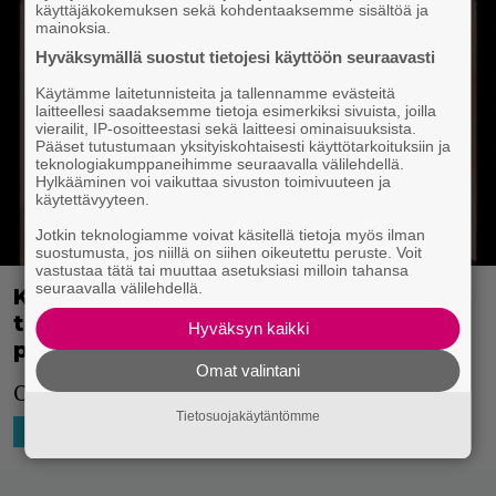
käyttäjäkokemuksen sekä kohdentaaksemme sisältöä ja
mainoksia.
Hyväksymällä suostut tietojesi käyttöön seuraavasti
Käytämme laitetunnisteita ja tallennamme evästeitä
laitteellesi saadaksemme tietoja esimerkiksi sivuista, joilla
vierailit, IP-osoitteestasi sekä laitteesi ominaisuuksista.
Pääset tutustumaan yksityiskohtaisesti käyttötarkoituksiin ja
teknologiakumppaneihimme seuraavalla välilehdellä.
Hylkääminen voi vaikuttaa sivuston toimivuuteen ja
käytettävyyteen.
Jotkin teknologiamme voivat käsitellä tietoja myös ilman
suostumusta, jos niillä on siihen oikeutettu peruste. Voit
vastustaa tätä tai muuttaa asetuksiasi milloin tahansa
seuraavalla välilehdellä.
Kristen Stewartin debyyttiohjaus sai
trailerin – Ridley Scott on tuottanut
Hyväksyn kaikki
pahaenteisen elokuvan
Omat valintani
Omituinen pikkuleffa. Kiehtova.
Tietosuojakäytäntömme
18.11.2025 19:19
Niko Ikonen
HOLLYWOOD