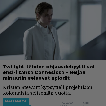
Twilight-tähden ohjausdebyytti sai
ensi-iltansa Cannesissa – Neljän
minuutin seisovat aplodit
Kristen Stewart kypsytteli projektiaan
kokonaista seitsemän vuotta.
MAAILMALTA
17.5.2025
Kami