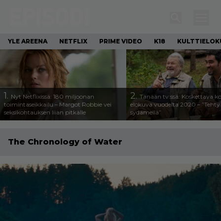
YLE AREENA
NETFLIX
PRIME VIDEO
K18
KULTTIELOK
1.
2.
Nyt Netflixissä: 180 miljoonan
Tänään tv:ssä: Koskettava k
toimintaseikkailu – Margot Robbie vei
elokuva vuodelta 2020 – ”Tehty 
seksikohtauksen liian pitkälle
sydämellä”
The Chronology of Water