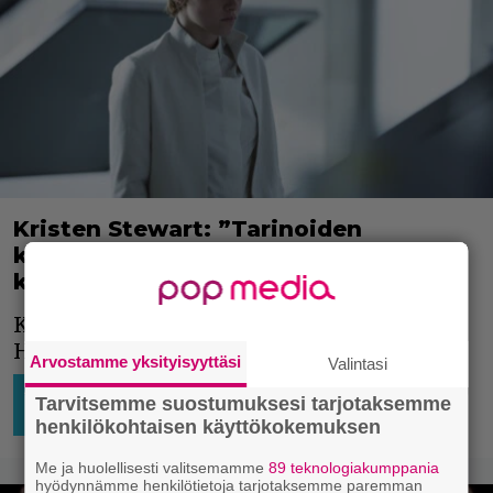
Kristen Stewart: ”Tarinoiden
kertominen on mahdotonta tässä
kapitalistisessa helvetissä”
Kristen Stewartista on tullut näkyvä
Hollywood-aktivisti.
Arvostamme yksityisyyttäsi
Valintasi
AJATTELEMISEN AIHETTA
8.12.2025
Niko
Tarvitsemme suostumuksesi tarjotaksemme
12:26
Ikonen
HOLLYWOOD
henkilökohtaisen käyttökokemuksen
Me ja huolellisesti valitsemamme
89 teknologiakumppania
hyödynnämme henkilötietoja tarjotaksemme paremman