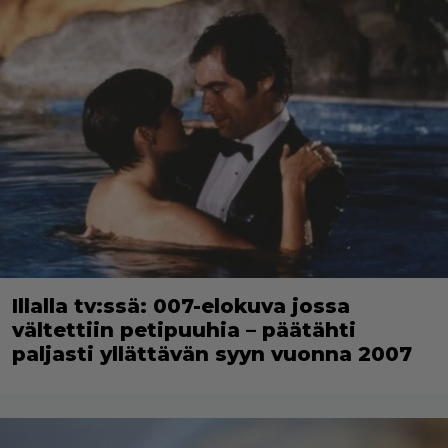
Illalla tv:ssä: 007-elokuva jossa
vältettiin petipuuhia – päätähti
paljasti yllättävän syyn vuonna 2007