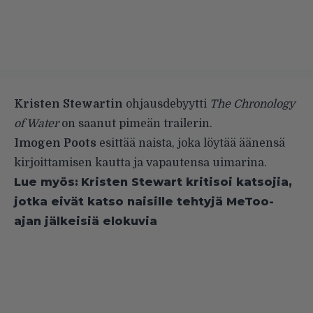
Kristen Stewartin
ohjausdebyytti
The Chronology
of Water
on saanut pimeän trailerin.
Imogen Poots
esittää naista, joka löytää äänensä
kirjoittamisen kautta ja vapautensa uimarina.
Lue myös:
Kristen Stewart kritisoi katsojia,
jotka eivät katso naisille tehtyjä MeToo-
ajan jälkeisiä elokuvia