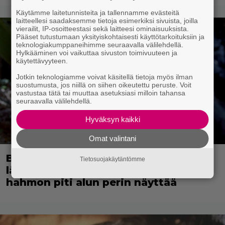
Käytämme laitetunnisteita ja tallennamme evästeitä
laitteellesi saadaksemme tietoja esimerkiksi sivuista, joilla
vierailit, IP-osoitteestasi sekä laitteesi ominaisuuksista.
Pääset tutustumaan yksityiskohtaisesti käyttötarkoituksiin ja
teknologiakumppaneihimme seuraavalla välilehdellä.
Hylkääminen voi vaikuttaa sivuston toimivuuteen ja
käytettävyyteen.
Jotkin teknologiamme voivat käsitellä tietoja myös ilman
suostumusta, jos niillä on siihen oikeutettu peruste. Voit
vastustaa tätä tai muuttaa asetuksiasi milloin tahansa
seuraavalla välilehdellä.
Hyväksyn kaikki
Omat valintani
Bond-luojan 68 vuotta sitten
Tietosuojakäytäntömme
lähettämä kirje löytyi – tältä 007-
hahmon piti alun perin näyttää