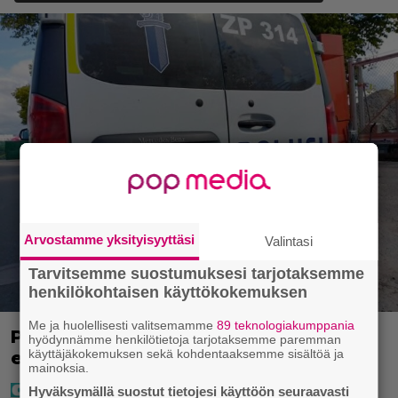
Arvostamme yksityisyyttäsi
Valintasi
Tarvitsemme suostumuksesi tarjotaksemme
henkilökohtaisen käyttökokemuksen
Me ja huolellisesti valitsemamme
89 teknologiakumppania
Poliisilla surullinen ilta Kuopiossa
hyödynnämme henkilötietoja tarjotaksemme paremman
käyttäjäkokemuksen sekä kohdentaaksemme sisältöä ja
eilen
mainoksia.
Hyväksymällä suostut tietojesi käyttöön seuraavasti