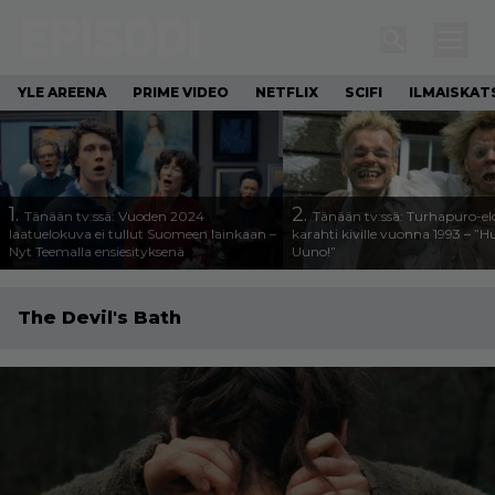
YLE AREENA
PRIME VIDEO
NETFLIX
SCIFI
ILMAISKAT
1.
2.
Tänään tv:ssä: Vuoden 2024
Tänään tv:ssä: Turhapuro-e
laatuelokuva ei tullut Suomeen lainkaan –
karahti kiville vuonna 1993 – ”
Nyt Teemalla ensiesityksenä
Uuno!”
The Devil's Bath