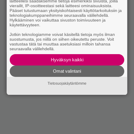
laitteellesi saadaksemme tietoja esimerkiksi sivuista, joilla
vierailit, IP-osoitteestasi sekä laitteesi ominaisuuksista.
Pääset tutustumaan yksityiskohtaisesti käyttötarkoituksiin ja
teknologiakumppaneihimme seuraavalla välilehdellä.
Hylkääminen voi vaikuttaa sivuston toimivuuteen ja
käytettävyyteen.
Jotkin teknologiamme voivat käsitellä tietoja myös ilman
suostumusta, jos niillä on siihen oikeutettu peruste. Voit
vastustaa tätä tai muuttaa asetuksiasi milloin tahansa
seuraavalla välilehdellä.
Hyväksyn kaikki
Omat valintani
Tietosuojakäytäntömme