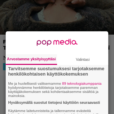
Folkkikauhua Euroopasta! – Tsekkaa
The Devil’s Bathin helvetillinen traileri
Näyttääpä tämä hyvältä.
Arvostamme yksityisyyttäsi
Valintasi
4.6.2024 20:31
Niko Ikonen
EUROOPPA
Tarvitsemme suostumuksesi tarjotaksemme
henkilökohtaisen käyttökokemuksen
Me ja huolellisesti valitsemamme
89 teknologiakumppania
hyödynnämme henkilötietoja tarjotaksemme paremman
käyttäjäkokemuksen sekä kohdentaaksemme sisältöä ja
mainoksia.
Hyväksymällä suostut tietojesi käyttöön seuraavasti
Käytämme laitetunnisteita ja tallennamme evästeitä