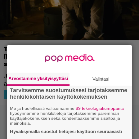
Tältä näyttää The Offering –
ikiaikainen pahuus alkaa riivaamaan
syntymätöntä lasta
Juutalaiskauhu on vähän erikoisempi
Arvostamme yksityisyyttäsi
Valintasi
alagenre.
Tarvitsemme suostumuksesi tarjotaksemme
26.9.2022 15:02
Niko Ikonen
MAAILMALTA
henkilökohtaisen käyttökokemuksen
Me ja huolellisesti valitsemamme
89 teknologiakumppania
hyödynnämme henkilötietoja tarjotaksemme paremman
käyttäjäkokemuksen sekä kohdentaaksemme sisältöä ja
mainoksia.
Hyväksymällä suostut tietojesi käyttöön seuraavasti