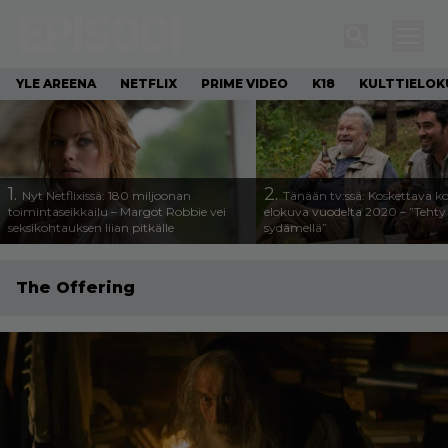
YLE AREENA
NETFLIX
PRIME VIDEO
K18
KULTTIELOK
1.
2.
Nyt Netflixissä: 180 miljoonan
Tänään tv:ssä: Koskettava k
toimintaseikkailu – Margot Robbie vei
elokuva vuodelta 2020 – ”Tehty 
seksikohtauksen liian pitkälle
sydämellä”
The Offering