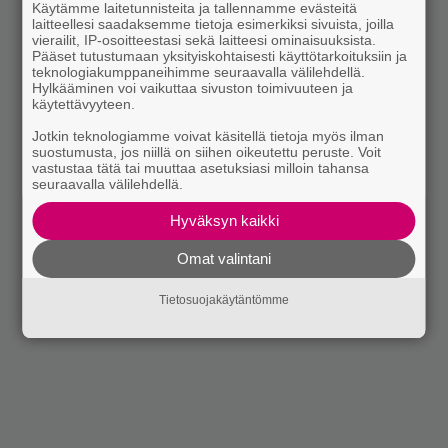
Käytämme laitetunnisteita ja tallennamme evästeitä
laitteellesi saadaksemme tietoja esimerkiksi sivuista, joilla
vierailit, IP-osoitteestasi sekä laitteesi ominaisuuksista.
Pääset tutustumaan yksityiskohtaisesti käyttötarkoituksiin ja
teknologiakumppaneihimme seuraavalla välilehdellä.
Hylkääminen voi vaikuttaa sivuston toimivuuteen ja
käytettävyyteen.
Jotkin teknologiamme voivat käsitellä tietoja myös ilman
suostumusta, jos niillä on siihen oikeutettu peruste. Voit
vastustaa tätä tai muuttaa asetuksiasi milloin tahansa
seuraavalla välilehdellä.
Hyväksyn kaikki
Omat valintani
Tietosuojakäytäntömme