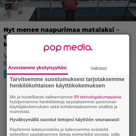
Nyt menee naapurimaa matalaksi –
tältä näyttää menestyneen
katastrofielokuvan komea jatko-osa
Vaikuttavan näköinen
The Quake
saa
Suomen ensi-iltansa 30.11.2018.
Arvostamme yksityisyyttäsi
Valintasi
30.10.2018 09:22
Markus Laitinen
MAAILMALTA
Tarvitsemme suostumuksesi tarjotaksemme
henkilökohtaisen käyttökokemuksen
Me ja huolellisesti valitsemamme
89 teknologiakumppania
hyödynnämme henkilötietoja tarjotaksemme paremman
käyttäjäkokemuksen sekä kohdentaaksemme sisältöä ja
mainoksia.
Hyväksymällä suostut tietojesi käyttöön seuraavasti
Käytämme laitetunnisteita ja tallennamme evästeitä
laitteellesi saadaksemme tietoja esimerkiksi sivuista, joilla