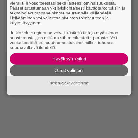
vierailit, IP-osoitteestasi sekä laitteesi ominaisuuksista.
Pääset tutustumaan yksityiskohtaisesti käyttötarkoituksiin ja
teknologiakumppaneihimme seuraavalla välilehdellä.
Hylkääminen voi vaikuttaa sivuston toimivuuteen ja
käytettävyyteen.
Jotkin teknologiamme voivat käsitellä tietoja myös ilman
suostumusta, jos niillä on siihen oikeutettu peruste. Voit
vastustaa tätä tai muuttaa asetuksiasi milloin tahansa
seuraavalla välilehdellä.
Hyväksyn kaikki
Omat valintani
Tietosuojakäytäntömme