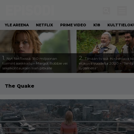
YLE AREENA
NETFLIX
PRIME VIDEO
K18
KULTTIELOK
1.
2.
Nyt Netflixissä: 180 miljoonan
Tänään tv:ssä: Koskettava k
toimintaseikkailu – Margot Robbie vei
elokuva vuodelta 2020 – ”Tehty 
seksikohtauksen liian pitkälle
sydämellä”
The Quake