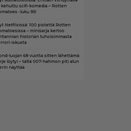
t suoratoistossa: Erittäin viihdyttävä
a kehuttu scifi-komedia – Rotten
omatoes -luku 95!
yt Netflixissä: 100 pistettä Rotten
omatoesissa – minisarja kertoo
ritannian historian tuhoisimmasta
errori-iskusta
ond-luojan 68 vuotta sitten lähettämä
irje löytyi – tältä 007-hahmon piti alun
erin näyttää