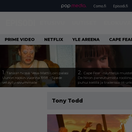
Como.fi
Episodi.fi
ETUSIVU
UUTISET
ELOKUVA
PRIME VIDEO
NETFLIX
YLE AREENA
CAPE FEA
1.
2.
Tänään tv:ssä: Vesa-Matti Loiri palasi
Cape Fear -näyttelijä muiste
Uunon rooliin vuonna 1998 – Spede
De Niron paneutumista rooliins
vetäytyi sivummalle
puhui kielillä ja trailerissa oli urk
Tony Todd