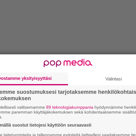
vostamme yksityisyyttäsi
Valintasi
semme suostumuksesi tarjotaksemme henkilökohtai
ökokemuksen
lellisesti valitsemamme
89 teknologiakumppania
hyödynnämme henkilö
semme paremman käyttäjäkokemuksen sekä kohdentaaksemme sisältöä
a.
ällä suostut tietojesi käyttöön seuraavasti
laitetunnisteita ja tallennamme evästeitä laitteellesi saadaksemme tie