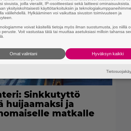
i sivuista, joilla vierailit, IP-osoitteestasi sekä laitteesi ominaisuuksista
an yksityiskohtaisesti käyttötarkoituksiin ja teknologiakumppaneihimm
la välilehdellä. Hylkääminen voi vaikuttaa sivuston toimivuuteen ja
yyteen.
knologiamme voivat käsitellä tietoja myös ilman suostumusta, jos niillä o
u peruste. Voit vastustaa tätä tai muuttaa asetuksiasi milloin tahansa se
lä.
Omat valintani
Hyväksyn kaikki
Tietosuojak
teri: Sinkkutyttö
 huijaamaksi ja
anomaiselle matkalle