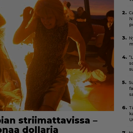
C
N
pu
N
m
”
s
s
S
f
s
T
k
ian striimattavissa –
U
onaa dollaria