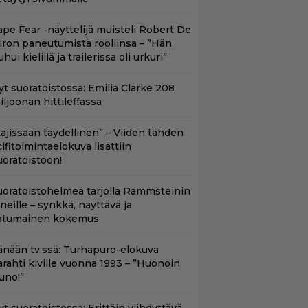
ape Fear -näyttelijä muisteli Robert De
iron paneutumista rooliinsa – ”Hän
hui kielillä ja trailerissa oli urkuri”
yt suoratoistossa: Emilia Clarke 208
iljoonan hittileffassa
Lajissaan täydellinen” – Viiden tähden
cifitoimintaelokuva lisättiin
uoratoistoon!
uoratoistohelmeä tarjolla Rammsteinin
aneille – synkkä, näyttävä ja
atumainen kokemus
änään tv:ssä: Turhapuro-elokuva
arahti kiville vuonna 1993 – ”Huonoin
uno!”