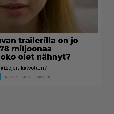
an trailerilla on jo
178 miljoonaa
Joko olet nähnyt?
aikojen katsotuin?
28.3.2025 13:00
Kami Launonen