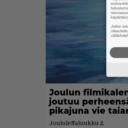
esimerkiks
tutustuma
seuraaval
käytettäv
Jotkin te
oikeutett
välilehdel
Joulun filmikalen
joutuu perheensä
pikajuna vie tai
Joululeffaluukku 2.