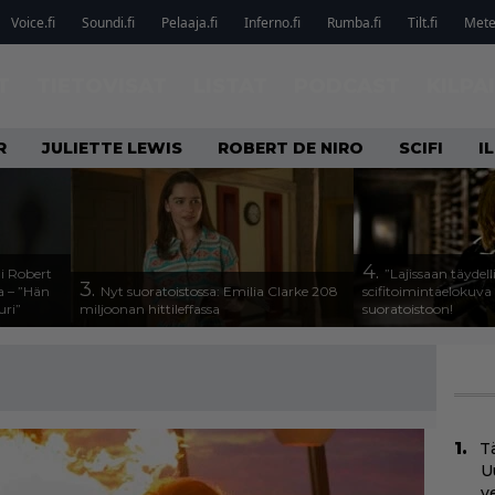
Voice.fi
Soundi.fi
Pelaaja.fi
Inferno.fi
Rumba.fi
Tilt.fi
Metel
T
TIETOVISAT
LISTAT
PODCAST
KILPA
R
JULIETTE LEWIS
ROBERT DE NIRO
SCIFI
I
4.
li Robert
”Lajissaan täydel
3.
a – ”Hän
Nyt suoratoistossa: Emilia Clarke 208
scifitoimintaelokuva l
uri”
miljoonan hittileffassa
suoratoistoon!
Tä
U
v