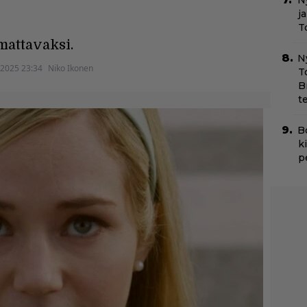
Ny
j
T
mattavaksi.
N
.2025 23:34
Niko Ikonen
T
B
t
B
k
p