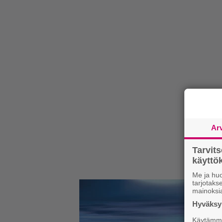
Ar
Tarvit
käytt
Me ja huo
tarjotak
mainoksi
Hyväksym
Käytämme 