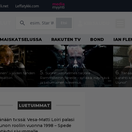
i.net
Leffatykki.com
ILUT
Etsi
KIRJAUDU
LMAISKATSELUSSA
RAKUTEN TV
BOND
IAN FLE
5.
6.
linen” – Viiden tähden
Suoratoistohelmeä tarjolla
Tänää
isättiin
Rammsteinin faneille – synkkä, näyttävä
karahti k
ja satumainen kokemus
Uuno!”
LUETUIMMAT
nään tv:ssä: Vesa-Matti Loiri palasi
unon rooliin vuonna 1998 – Spede
etäytyi sivummalle