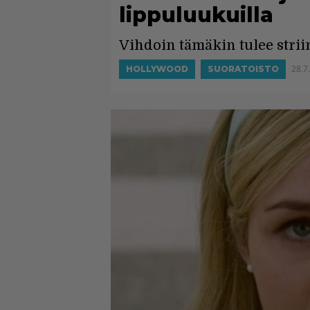
lippuluukuilla
Vihdoin tämäkin tulee strii
28.7
HOLLYWOOD
SUORATOISTO