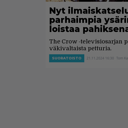
Nyt ilmaiskatsel
parhaimpia ysäri
loistaa pahiksen
The Crow -televisiosarjan pä
väkivaltaista petturia.
21.11.2024 16:30
Tom Ka
SUORATOISTO