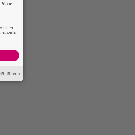
. Pääset
e
n siihen
uraavalla
äytäntömme