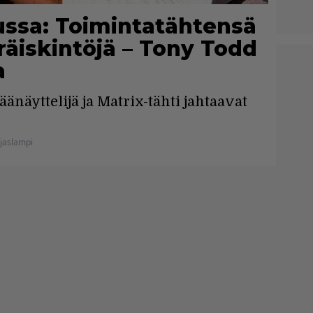
ussa: Toimintatähtensä
räiskintöjä – Tony Todd
a
änäyttelijä ja Matrix-tähti jahtaavat
jaslampi