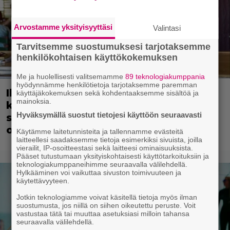
Arvostamme yksityisyyttäsi
Valintasi
Tarvitsemme suostumuksesi tarjotaksemme
henkilökohtaisen käyttökokemuksen
Me ja huolellisesti valitsemamme
89 teknologiakumppania
hyödynnämme henkilötietoja tarjotaksemme paremman
Illalla tv:ssä: Tähtikaksikon kemia
käyttäjäkokemuksen sekä kohdentaaksemme sisältöä ja
mainoksia.
kantaa Hollywoodin rikoskomediaa –
Hyväksymällä suostut tietojesi käyttöön seuraavasti
suomalainen este kaatoi jatko-
osahaaveet
Käytämme laitetunnisteita ja tallennamme evästeitä
laitteellesi saadaksemme tietoja esimerkiksi sivuista, joilla
vierailit, IP-osoitteestasi sekä laitteesi ominaisuuksista.
Pääset tutustumaan yksityiskohtaisesti käyttötarkoituksiin ja
teknologiakumppaneihimme seuraavalla välilehdellä.
Hylkääminen voi vaikuttaa sivuston toimivuuteen ja
käytettävyyteen.
Jotkin teknologiamme voivat käsitellä tietoja myös ilman
suostumusta, jos niillä on siihen oikeutettu peruste. Voit
vastustaa tätä tai muuttaa asetuksiasi milloin tahansa
seuraavalla välilehdellä.