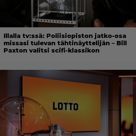
Illalla tv:ssä: Poliisiopiston jatko-osa
missasi tulevan tähtinäyttelijän – Bill
Paxton valitsi scifi-klassikon