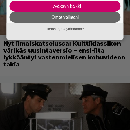
Hyväksyn kaikki
Omat valintani
Tietosuojakäytäntömme
Nyt ilmaiskatselussa: Kulttiklassikon
värikäs uusintaversio – ensi-ilta
lykkääntyi vastenmielisen kohuvideon
takia