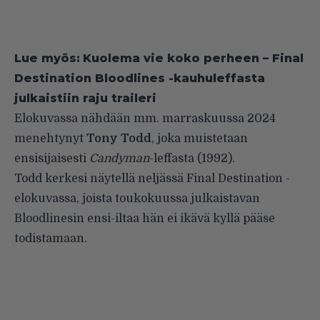
Lue myös:
Kuolema vie koko perheen – Final
Destination Bloodlines -kauhuleffasta
julkaistiin raju traileri
Elokuvassa nähdään mm. marraskuussa 2024
menehtynyt
Tony Todd
, joka muistetaan
ensisijaisesti
Candyman
-leffasta (1992).
Todd kerkesi näytellä neljässä Final Destination -
elokuvassa, joista toukokuussa julkaistavan
Bloodlinesin ensi-iltaa hän ei ikävä kyllä pääse
todistamaan.