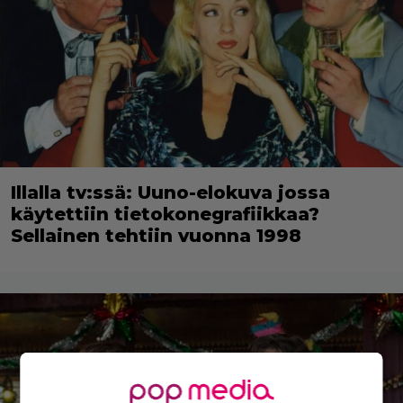
Illalla tv:ssä: Uuno-elokuva jossa
käytettiin tietokonegrafiikkaa?
Sellainen tehtiin vuonna 1998