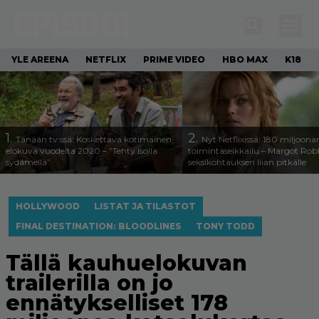
YLE AREENA
NETFLIX
PRIME VIDEO
HBO MAX
K18
1.
2.
Tänään tv:ssä: Koskettava kotimainen
Nyt Netflixissä: 180 miljoona
elokuva vuodelta 2020 – ”Tehty isolla
toimintaseikkailu – Margot Robb
sydämellä”
seksikohtauksen liian pitkälle
HOLLYWOOD
LISTAT JA TILASTOT
FINAL DESTINATION: BLOODLINES
TONY TODD
Tällä kauhuelokuvan
trailerilla on jo
ennätykselliset 178