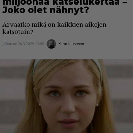
miljoonaa katselukertaa –
Joko olet nähnyt?
Arvaatko mikä on kaikkien aikojen
katsotuin?
Julkaistu:
28.3.2025 13:00
Kami Launonen