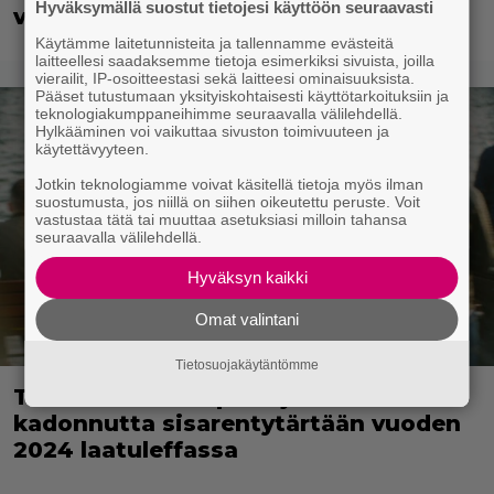
Hyväksymällä suostut tietojesi käyttöön seuraavasti
viimeiseksi rooliksi
Käytämme laitetunnisteita ja tallennamme evästeitä
laitteellesi saadaksemme tietoja esimerkiksi sivuista, joilla
vierailit, IP-osoitteestasi sekä laitteesi ominaisuuksista.
Pääset tutustumaan yksityiskohtaisesti käyttötarkoituksiin ja
teknologiakumppaneihimme seuraavalla välilehdellä.
Hylkääminen voi vaikuttaa sivuston toimivuuteen ja
käytettävyyteen.
Jotkin teknologiamme voivat käsitellä tietoja myös ilman
suostumusta, jos niillä on siihen oikeutettu peruste. Voit
vastustaa tätä tai muuttaa asetuksiasi milloin tahansa
seuraavalla välilehdellä.
Hyväksyn kaikki
Omat valintani
Tietosuojakäytäntömme
Tänään tv:ssä: Opettaja etsii
kadonnutta sisarentytärtään vuoden
2024 laatuleffassa