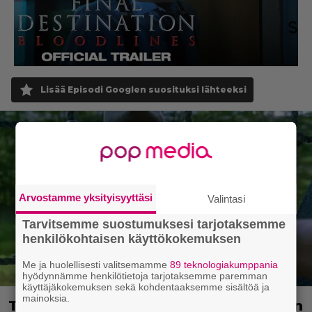
Lisää Episodi Googlen suosituksi lähteeksi
Arvostamme yksityisyyttäsi
Valintasi
Tarvitsemme suostumuksesi tarjotaksemme
henkilökohtaisen käyttökokemuksen
Me ja huolellisesti valitsemamme
89 teknologiakumppania
hyödynnämme henkilötietoja tarjotaksemme paremman
käyttäjäkokemuksen sekä kohdentaaksemme sisältöä ja
mainoksia.
Tuleva videopelielokuva jäi Sam Neillin