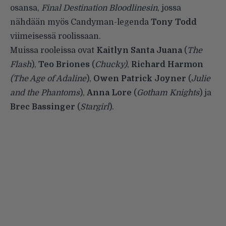
osansa,
Final Destination Bloodlinesin
, jossa
nähdään myös Candyman-legenda
Tony Todd
viimeisessä roolissaan.
Muissa rooleissa ovat
Kaitlyn Santa Juana
(
The
Flash
),
Teo Briones
(
Chucky)
,
Richard Harmon
(The Age of Adaline
),
Owen Patrick Joyner
(
Julie
and the Phantoms
),
Anna Lore
(
Gotham Knights
) ja
Brec Bassinger
(
Stargirl
).