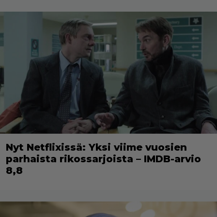
Nyt Netflixissä: Yksi viime vuosien
parhaista rikossarjoista – IMDB-arvio
8,8