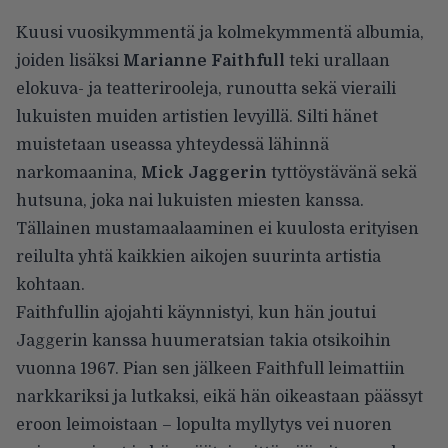
Kuusi vuosikymmentä ja kolmekymmentä albumia,
joiden lisäksi
Marianne Faithfull
teki urallaan
elokuva- ja teatterirooleja, runoutta sekä vieraili
lukuisten muiden artistien levyillä. Silti hänet
muistetaan useassa yhteydessä lähinnä
narkomaanina,
Mick Jaggerin
tyttöystävänä sekä
hutsuna, joka nai lukuisten miesten kanssa.
Tällainen mustamaalaaminen ei kuulosta erityisen
reilulta yhtä kaikkien aikojen suurinta artistia
kohtaan.
Faithfullin ajojahti käynnistyi, kun hän joutui
Jaggerin kanssa huumeratsian takia otsikoihin
vuonna 1967. Pian sen jälkeen Faithfull leimattiin
narkkariksi ja lutkaksi, eikä hän oikeastaan päässyt
eroon leimoistaan – lopulta myllytys vei nuoren