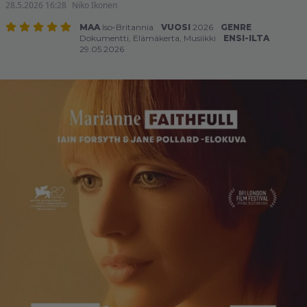
28.5.2026 16:28
Niko Ikonen
MAA
Iso-Britannia
VUOSI
2026
GENRE
Dokumentti
,
Elämäkerta
,
Musiikki
ENSI-ILTA
29.05.2026