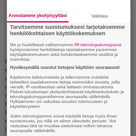
Arvostamme yksityisyyttäsi
Valintasi
Tarvitsemme suostumuksesi tarjotaksemme
henkilökohtaisen käyttökokemuksen
Me ja huolellisesti valitsemamme
89 teknologiakumppania
hyödynnämme henkilötietoja tarjotaksemme paremman
käyttäjäkokemuksen sekä kohdentaaksemme sisältöä ja
mainoksia.
Brittieliitti pelkäsi, että kaunis, lahjakas, villi ja
Hyväksymällä suostut tietojesi käyttöön seuraavasti
suodattamaton artisti vaikuttaisi heidän tyttäriinsä,
Käytämme laitetunnisteita ja tallennamme evästeitä
vaimoihinsa ja äiteihinsä negatiivisesti – ja
laitteellesi saadaksemme tietoja esimerkiksi sivuista, joilla
vierailit, IP-osoitteestasi sekä laitteesi ominaisuuksista.
oikeassahan he olivat. Olisihan se kauheaa, jos
Pääset tutustumaan yksityiskohtaisesti käyttötarkoituksiin ja
nainen ajattelisi itsenäisesti ja toimisi kuten haluaa.
teknologiakumppaneihimme seuraavalla välilehdellä.
Hylkääminen voi vaikuttaa sivuston toimivuuteen ja
Seksi ja äly ovat yhdessä vaarallinen paketti.
käytettävyyteen.
Iain Forsythin
ja
Jane Pollardin
dokumentti on
Jotkin teknologiamme voivat käsitellä tietoja myös ilman
suostumusta, jos niillä on siihen oikeutettu peruste. Voit
rakennettu hauskasti. Sitä varten on perustettu
vastustaa tätä tai muuttaa asetuksiasi milloin tahansa
ikään kuin George Orwellin hengessä
seuraavalla välilehdellä.