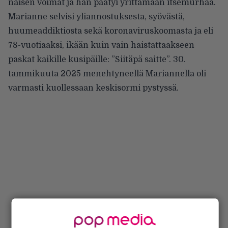
naisen voimat ja hän päätyi yrittämään itsemurhaa.
Marianne selvisi yliannostuksesta, syövästä,
huumeaddiktiosta sekä koronaviruskoomasta ja eli
78-vuotiaaksi, ikään kuin vain haistattaakseen
paskat kaikille kusipäille: ”Siitäpä saitte”. 30.
tammikuuta 2025 menehtyneellä Mariannella oli
varmasti kuollessaan keskisormi pystyssä.