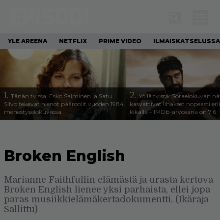
YLE AREENA
NETFLIX
PRIME VIDEO
ILMAISKATSELUSSA
1.
2.
Tänän tv:ssä: Esko Salminen ja Satu
Yöllä tv:ssä: Sotaelokuvan näy
Silvo tekevät hienot pääroolit vuoden 1984
kasvattivat lihakset nopeasti eri
menestyselokuvassa
kikalla – IMDb-arvosana on 7,6
Broken English
Marianne Faithfullin elämästä ja urasta kertova
Broken English lienee yksi parhaista, ellei jopa
paras musiikkielämäkertadokumentti. (Ikäraja
Sallittu)